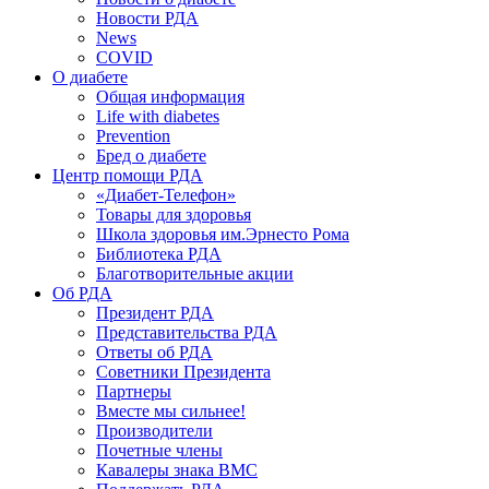
Новости РДА
News
COVID
О диабете
Общая информация
Life with diabetes
Prevention
Бред о диабете
Центр помощи РДА
«Диабет-Телефон»
Товары для здоровья
Школа здоровья им.Эрнесто Рома
Библиотека РДА
Благотворительные акции
Об РДА
Президент РДА
Представительства РДА
Ответы об РДА
Советники Президента
Партнеры
Вместе мы сильнее!
Производители
Почетные члены
Кавалеры знака ВМС