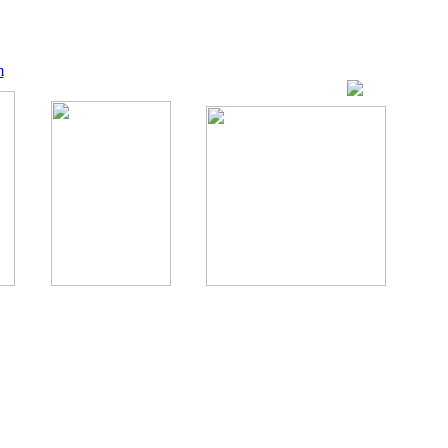
m
ование, комментирование любых материалов, текстов возможны
., 1996.
аналес, 1996.
ации здорового питания.