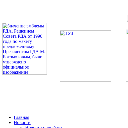
©: Российская Диабетическая Газета и Российская Диабетиче
Миссия 
Сахарный диа
2026 — 2030 в РДА — пя
Главная
Новости
Новости о диабете