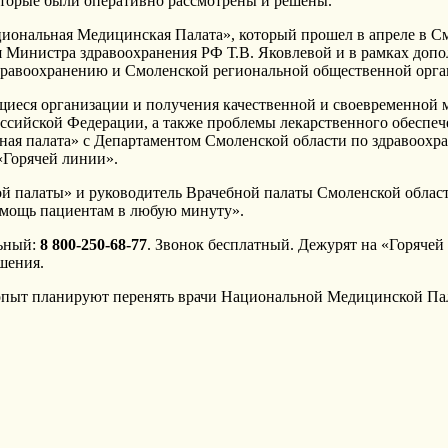
оторые были оперативно рассмотрены и решены.
циональная Медицинская Палата», который прошел в апреле в См
 Министра здравоохранения РФ Т.В. Яковлевой и в рамках допол
равоохранению и Смоленской региональной общественной орган
ющиеся организации и получения качественной и своевременной
оссийской Федерации, а также проблемы лекарственного обеспе
ая палата» с Департаментом Смоленской области по здравоохр
«Горячей линии».
ой палаты» и руководитель Врачебной палаты Смоленской обла
помощь пациентам в любую минуту».
льный:
8 800-250-68-77
. Звонок бесплатный. Дежурят на «Горячей
шения.
опыт планируют перенять врачи Национальной Медицинской Пал