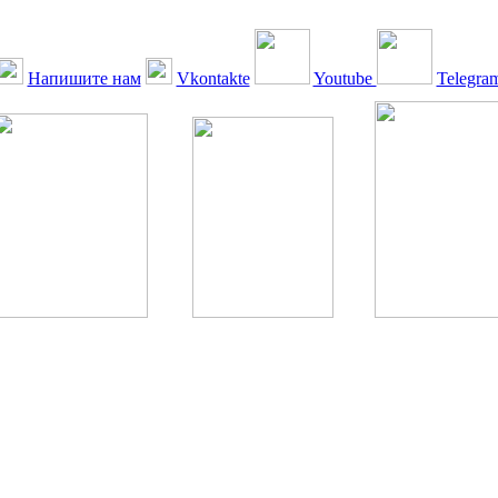
Напишите нам
Vkontakte
Youtube
Telegra
ская Ассоциация, 1990 - 2026. Использование, перепечатка, цитир
ТОЛЬКО ПО ПИСЬМЕННОМУ РАЗРЕШЕНИЮ РЕДАКЦИИ
РДА — излечение человека с сахарным диабетом. ©: Богомолов М.В
бет — не образ жизни, а враг, которого нужно победить. ©: Хорхе К
тилетка предотвращения «болезней цивилизации» путем популяриз