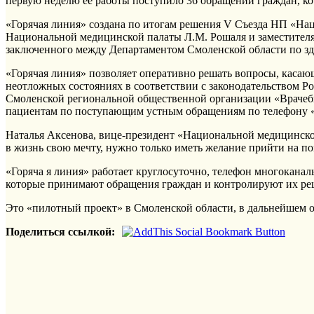
первую неделю ее работы поступило 36 обращений граждан, к
«Горячая линия» создана по итогам решения V Съезда НП «На
Национальной медицинской палаты Л.M. Рошаля и заместителя
заключенного между Департаментом Смоленской области по зд
«Горячая линия» позволяет оперативно решать вопросы, каса
неотложных состояниях в соответствии с законодательством Р
Смоленской региональной общественной организации «Врачебн
пациентам по поступающим устным обращениям по телефону 
Наталья Аксенова, вице-президент «Национальной медицинск
в жизнь свою мечту, нужно только иметь желание прийти на 
«Горяча я линия» работает круглосуточно, телефон многокана
которые принимают обращения граждан и контролируют их ре
Это «пилотный проект» в Смоленской области, в дальнейшем 
Поделиться ссылкой: