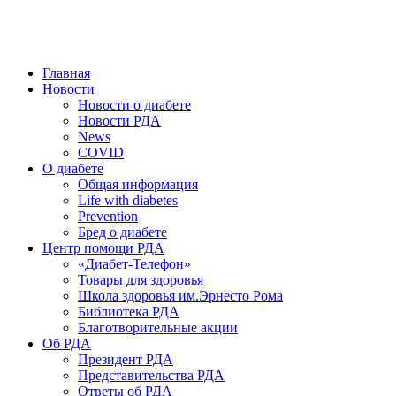
победить. ©: Хорхе Каналес, 1996.
2026 — 2030 в РДА — пятилетка предотвращения «болезней
цивилизации» путем популяризации здорового питания.
Главная
Новости
Новости о диабете
Новости РДА
News
COVID
О диабете
Общая информация
Life with diabetes
Prevention
Бред о диабете
Центр помощи РДА
«Диабет-Телефон»
Товары для здоровья
Школа здоровья им.Эрнесто Рома
Библиотека РДА
Благотворительные акции
Об РДА
Президент РДА
Представительства РДА
Ответы об РДА