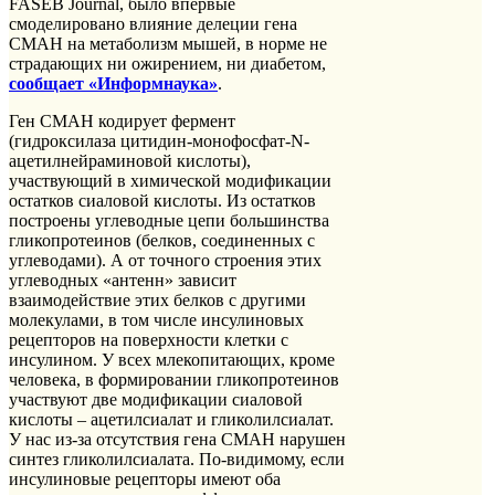
FASEB Journal, было впервые
смоделировано влияние делеции гена
СМАН на метаболизм мышей, в норме не
страдающих ни ожирением, ни диабетом,
сообщает «Информнаука»
.
Ген СМАН кодирует фермент
(гидроксилаза цитидин-монофосфат-N-
ацетилнейраминовой кислоты),
участвующий в химической модификации
остатков сиаловой кислоты. Из остатков
построены углеводные цепи большинства
гликопротеинов (белков, соединенных с
углеводами). А от точного строения этих
углеводных «антенн» зависит
взаимодействие этих белков с другими
молекулами, в том числе инсулиновых
рецепторов на поверхности клетки с
инсулином. У всех млекопитающих, кроме
человека, в формировании гликопротеинов
участвуют две модификации сиаловой
кислоты – ацетилсиалат и гликолилсиалат.
У нас из-за отсутствия гена CMAH нарушен
синтез гликолилсиалата. По-видимому, если
инсулиновые рецепторы имеют оба