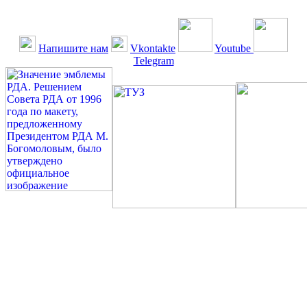
Напишите нам
Vkontakte
Youtube
Telegram
©: Российская Диабетическая Газета и Российская
Диабетическая Ассоциация, 1990 - 2026. Использование,
перепечатка, цитирование, комментирование любых материалов,
текстов возможны ТОЛЬКО ПО ПИСЬМЕННОМУ
РАЗРЕШЕНИЮ РЕДАКЦИИ
Миссия РДА — излечение человека с сахарным диабетом. ©:
Богомолов М.В., 1996.
Сахарный диабет — не образ жизни, а враг, которого нужно