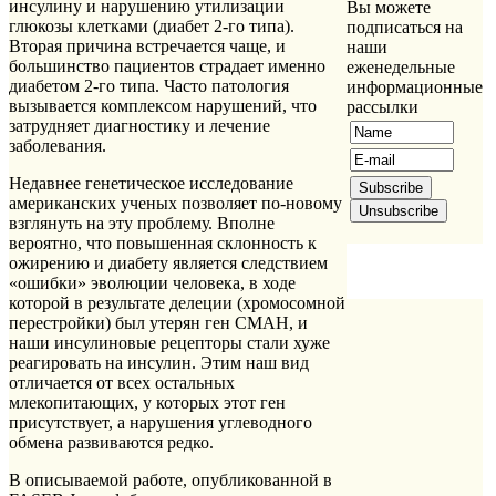
инсулину и нарушению утилизации
Вы можете
глюкозы клетками (диабет 2-го типа).
подписаться на
Вторая причина встречается чаще, и
наши
большинство пациентов страдает именно
еженедельные
диабетом 2-го типа. Часто патология
информационные
вызывается комплексом нарушений, что
рассылки
затрудняет диагностику и лечение
заболевания.
Недавнее генетическое исследование
американских ученых позволяет по-новому
взглянуть на эту проблему. Вполне
вероятно, что повышенная склонность к
ожирению и диабету является следствием
«ошибки» эволюции человека, в ходе
которой в результате делеции (хромосомной
перестройки) был утерян ген СМАН, и
наши инсулиновые рецепторы стали хуже
реагировать на инсулин. Этим наш вид
отличается от всех остальных
млекопитающих, у которых этот ген
присутствует, а нарушения углеводного
обмена развиваются редко.
В описываемой работе, опубликованной в