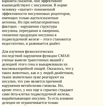
варианта сиалатов, они эффективнее
взаимодействуют с инсулином. В норме
человеку «хватает» пониженной
эффективности инсулиновых рецепторов,
имеющих только ацетилсиалатные
антенны. Но при неблагоприятных
факторах – нарушении структуры
инсулина, переедании и ожирении,
снижении продукции инсулина в
поджелудочной железе – этого становится
недостаточно, и развивается диабет.
Для изучения физиологических
последствий нарушения функции СМАН
ученые вывели трансгенных мышей с
делецией этого гена и выкармливали их
высококалорийной пищей. Оказалось, что у
таких животных, как и у людей-диабетиков,
ткани значительно хуже реагируют на
инсулин, что уже является причиной
нарушения метаболизма глюкозы. Но,
кроме этого, у них еще и серьезно страдают
сами бета-клетки поджелудочной железы,
вырабатывающие инсулин. То есть влияние
делеции не ограничивается только