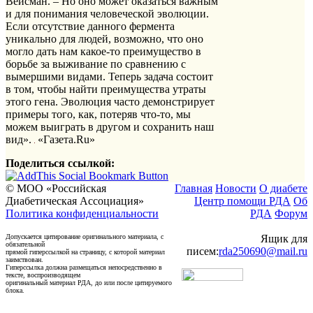
Вейсман. – Но оно может оказаться важным
и для понимания человеческой эволюции.
Если отсутствие данного фермента
уникально для людей, возможно, что оно
могло дать нам какое-то преимущество в
борьбе за выживание по сравнению с
вымершими видами. Теперь задача состоит
в том, чтобы найти преимущества утраты
этого гена. Эволюция часто демонстрирует
примеры того, как, потеряв что-то, мы
можем выиграть в другом и сохранить наш
вид».
«Газета.Ru»
Поделиться ссылкой:
© МОО «Российская
Главная
Новости
О диабете
Диабетическая Ассоциация»
Центр помощи РДА
Об
Политика конфиденциальности
РДА
Форум
Допускается цитирование оригинального материала, с
Ящик для
обязательной
писем:
rda250690@mail.ru
прямой гиперссылкой на страницу, с которой материал
заимствован.
Гиперссылка должна размещаться непосредственно в
тексте, воспроизводящем
оригинальный материал РДА, до или после цитируемого
блока.