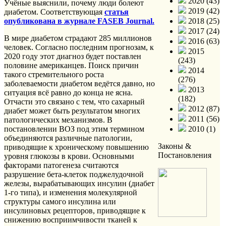
2020 (43)
Учёные выяснили, почему люди болеют
2019 (42)
диабетом. Соответствующая
статья
опубликована в журнале FASEB Journal.
2018 (25)
2017 (24)
В мире диабетом страдают 285 миллионов
2016 (63)
человек. Согласно последним прогнозам, к
2015
2020 году этот диагноз будет поставлен
(243)
половине американцев. Поиск причин
2014
такого стремительного роста
(276)
заболеваемости диабетом ведётся давно, но
2013
ситуация всё равно до конца не ясна.
(182)
Отчасти это связано с тем, что сахарный
2012 (87)
диабет может быть результатом многих
2011 (56)
патологических механизмов. В
постановлении ВОЗ под этим термином
2010 (1)
объединяются различные патологии,
Законы &
приводящие к хроническому повышению
Постановления
уровня глюкозы в крови. Основными
факторами патогенеза считаются
разрушение бета-клеток поджелудочной
железы, вырабатывающих инсулин (диабет
1-го типа), и изменения молекулярной
структуры самого инсулина или
инсулиновых рецепторов, приводящие к
снижению восприимчивости тканей к