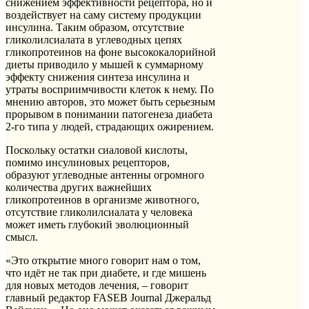
снижением эффективности рецептора, но и
воздействует на саму систему продукции
инсулина. Таким образом, отсутствие
гликолилсиалата в углеводных цепях
гликопротеинов на фоне высококалорийной
диеты приводило у мышей к суммарному
эффекту снижения синтеза инсулина и
утраты восприимчивости клеток к нему. По
мнению авторов, это может быть серьезным
прорывом в понимании патогенеза диабета
2-го типа у людей, страдающих ожирением.
Поскольку остатки сиаловой кислоты,
помимо инсулиновых рецепторов,
образуют углеводные антенны огромного
количества других важнейших
гликопротеинов в организме животного,
отсутствие гликолилсиалата у человека
может иметь глубокий эволюционный
смысл.
«Это открытие много говорит нам о том,
что идёт не так при диабете, и где мишень
для новых методов лечения, – говорит
главный редактор FASEB Journal Джеральд