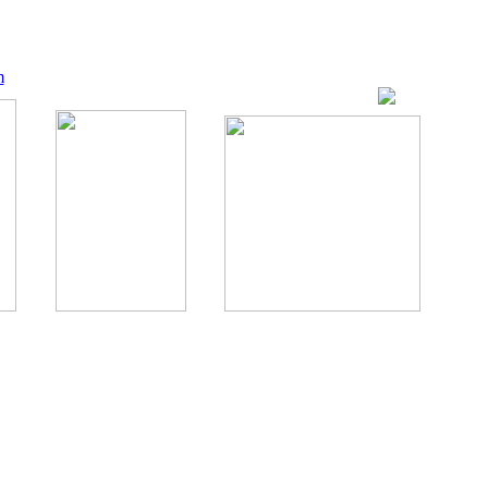
m
ование, комментирование любых материалов, текстов возможны
., 1996.
аналес, 1996.
ации здорового питания.