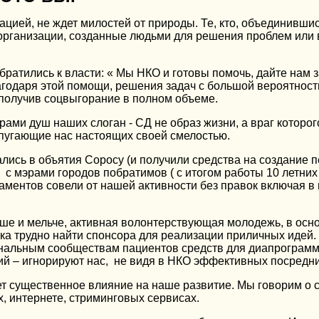
уацией, не ждет милостей от природы. Те, кто, объединивши
организации, созданные людьми для решения проблем или в
ратились к власти: « Мы НКО и готовы помочь, дайте нам за
агодаря этой помощи, решения задач с большой вероятнос
 получив соцвыгорание в полном объеме.
брами душ наших слоган - СД не образ жизни, а враг которо
пугающие нас настоящих своей смелостью.
ись в объятия Соросу (и получили средства на создание п
с мэрами городов побратимов ( с итогом работы 10 летних
аментов совели от нашей активности без правок включая в
уше и мельче, активная волонтерствующая молодежь, в осн
ка трудно найти спонсора для реализации приличных идей
нальным сообществам пациентов средств для диапрограм
ий – игнорируют нас, не видя в НКО эффективных посредни
ет существенное влияние на наше развитие. Мы говорим о
х, интернете, стриминговых сервисах.