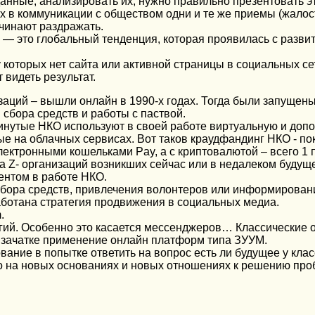
данные, анализировать их, нужно правильно презентовать э
х в коммуникации с обществом одни и те же приемы (жало
ачинают раздражать.
— это глобальный тенденция, которая проявилась с развит
которых нет сайта или активной страницы в социальных сет
видеть результат.
аций – вышли онлайн в 1990-х годах. Тогда были запущен
сбора средств и работы с паствой.
инутые НКО используют в своей работе виртуальную и допо
е на облачных сервисах. Вот таков краудфандинг НКО - по
ектронными кошельками Pay, а с криптовалютой – всего 1 п
 а Z- организаций возникших сейчас или в недалеком будущ
нтом в работе НКО.
сбора средств, привлечения волонтеров или информирован
ботана стратегия продвижения в социальных медиа.
.
гий. Особенно это касается мессенджеров… Классические 
 зачатке применение онлайн платформ типа ЗУУМ.
ание в попытке ответить на вопрос есть ли будущее у кла
го на новых основаниях и новых отношениях к решению п