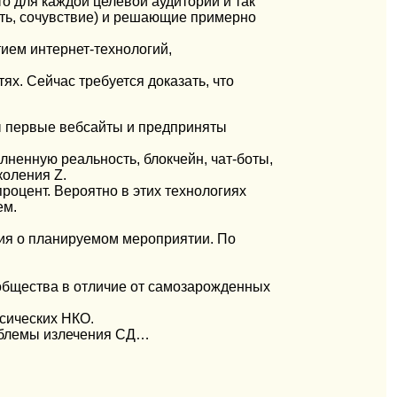
то для каждой целевой аудитории и так
сть, сочувствие) и решающие примерно
ием интернет-технологий,
ях. Сейчас требуется доказать, что
ы первые вебсайты и предприняты
лненную реальность, блокчейн, чат-боты,
коления Z.
роцент. Вероятно в этих технологиях
ем.
ия о планируемом мероприятии. По
общества в отличие от самозарожденных
ссических НКО.
роблемы излечения СД…