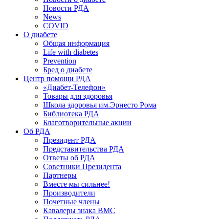
Новости РДА
News
COVID
О диабете
Общая информация
Life with diabetes
Prevention
Бред о диабете
Центр помощи РДА
«Диабет-Телефон»
Товары для здоровья
Школа здоровья им.Эрнесто Рома
Библиотека РДА
Благотворительные акции
Об РДА
Президент РДА
Представительства РДА
Ответы об РДА
Советники Президента
Партнеры
Вместе мы сильнее!
Производители
Почетные члены
Кавалеры знака ВМС