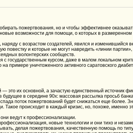
ы собирать пожертвования, но и чтобы эффективнее оказыва
т новые возможности для помощи, о которых в размеренном
наряду с возрастом создателей, явился и изменившийся ве
ую повестку и которые не могут навредить «линии партии»,
сеядных волонтерских сообществ.
тся с государственным курсом, даже в малом локальном кр
 на примере уничтоженного активного саратовского диабет
— это их основной, а зачастую единственный источник фи
в будущее в середине 90х: массовая рассылка просьб банк
спада поток пожертвований будет снижаться еще более. Зн
 Такое происходит в каждый кризис, но, похоже, именно э
е они ведут к профессионализации.
 профессионализация, новые технологии и они тихо и неза
зывать, делая пожертвования, качественную помощь по типу