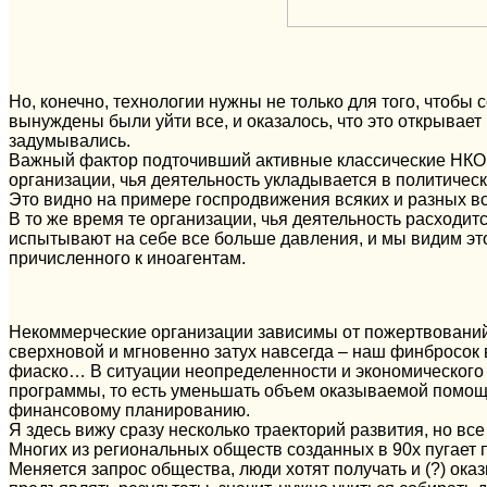
Но, конечно, технологии нужны не только для того, чтоб
вынуждены были уйти все, и оказалось, что это открывае
задумывались.
Важный фактор подточивший активные классические НКО, 
организации, чья деятельность укладывается в политическ
Это видно на примере госпродвижения всяких и разных в
В то же время те организации, чья деятельность расходи
испытывают на себе все больше давления, и мы видим это
причисленного к иноагентам.
Некоммерческие организации зависимы от пожертвований 
сверхновой и мгновенно затух навсегда – наш финбросок 
фиаско… В ситуации неопределенности и экономического 
программы, то есть уменьшать объем оказываемой помощи.
финансовому планированию.
Я здесь вижу сразу несколько траекторий развития, но вс
Многих из региональных обществ созданных в 90х пугает
Меняется запрос общества, люди хотят получать и (?) ока