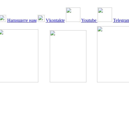
Напишите нам
Vkontakte
Youtube
Telegra
ская Ассоциация, 1990 - 2026. Использование, перепечатка, цитир
ТОЛЬКО ПО ПИСЬМЕННОМУ РАЗРЕШЕНИЮ РЕДАКЦИИ
РДА — излечение человека с сахарным диабетом. ©: Богомолов М.В
бет — не образ жизни, а враг, которого нужно победить. ©: Хорхе К
тилетка предотвращения «болезней цивилизации» путем популяриз