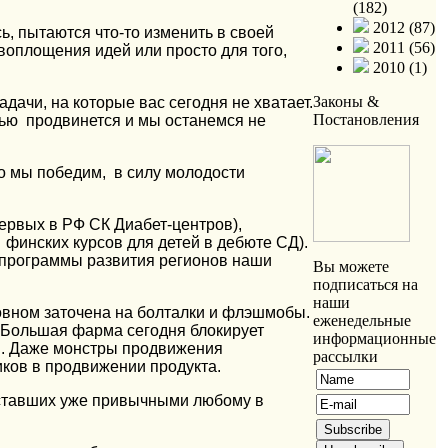
(182)
2012 (87)
сь, пытаются что-то изменить в своей
2011 (56)
оплощения идей или просто для того,
2010 (1)
Законы &
дачи, на которые вас сегодня не хватает.
Постановления
тью продвинется и мы останемся не
го мы победим, в силу молодости
ервых в РФ СК Диабет-центров),
 финских курсов для детей в дебюте СД).
 программы развития регионов наши
Вы можете
подписаться на
наши
овном заточена на болталки и флэшмобы.
еженедельные
. Большая фарма сегодня блокирует
информационные
м. Даже монстры продвижения
рассылки
ков в продвижении продукта.
 ставших уже привычными любому в