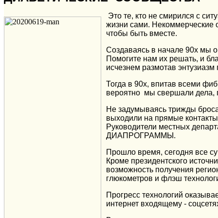
Это те, кто не смирился с сит
жизни сами. Некоммерческие 
чтобы быть вместе.
Создаваясь в начале 90х мы об
Помогите нам их решать, и бл
исчезнем размотав энтузиазм
Тогда в 90х, впитав всеми фи
вероятно мы свершали дела, 
Не задумываясь трижды бросал
выходили на прямые контакты 
Руководители местных департ
ДИАПРОГРАММЫ.
Прошло время, сегодня все с
Кроме президентского источни
возможность получения регио
глюкометров и флэш технолог
Прогресс технологий оказыва
интернет входящему - соцсетя