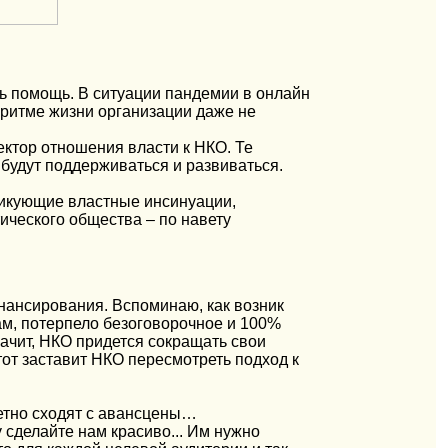
ть помощь. В ситуации пандемии в онлайн
 ритме жизни организации даже не
ктор отношения власти к НКО. Те
 будут поддерживаться и развиваться.
итикующие властные инсинуации,
ического общества – по навету
нансирования. Вспоминаю, как возник
ам, потерпело безоговорочное и 100%
ачит, НКО придется сокращать свои
тот заставит НКО пересмотреть подход к
метно сходят с авансцены…
 сделайте нам красиво... Им нужно