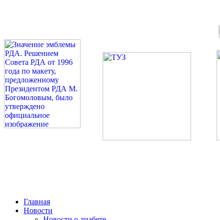
©: Российская Диабетическая Газета и Российская Диабетиче
Миссия 
Сахарный диа
2026 — 2030 в РДА — пя
Главная
Новости
Новости о диабете