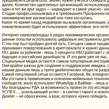
предъявлять результаты, значит, нужно учиться собирать 
далее. Количество однотипных организаций, использующи
один и тот же круг задач — надоедают и самое ужасно - н
Стадии профессионализма и в требованиях Прозрачности 
некоммерческих организаций она тоже коснулась.
Какое-то время назад недоверие вызывали организации, у 
пожертвование будет использовано эффективно, все хотят 
Интернет-первопроходцы в рядах некоммерческих организ
ранние попытки использовать цифровые инструменты для 
С тех пор был пройден долгий путь. Сегодня самые продв
принимают пожертвования в криптовалюте и хранят данны
НО, даже за рубежом - лишь 3 процента НКО работают с эл
будущее и российских диаобществ. И это дело уже не нас,
Социальные медиа остаются самым популярным инструме
Они крайне важны для создания и поддержания имиджа, 
нашим данным лишь у трети диабетических обществ разра
Самой популярной сетью остаются Facebook. Вк, Instagram
Мы отстаем в применении и освоении мобильных техноло
сообществ, мало используют WhatsApp и Вайбер – лишь в
Мы благодарны РДА за возможность провести это исследов
УСПЕХ…, ускользающий успех – в соитии старого и ново
Диабет – не образ жизни, а враг, которого нужно победить.