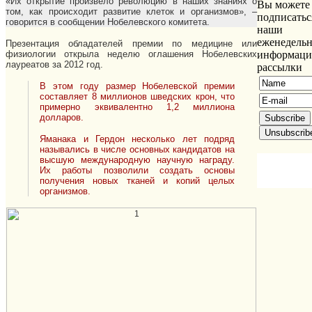
«Их открытие произвело революцию в наших знаниях о
Вы можете
том, как происходит развитие клеток и организмов», –
подписатьс
говорится в сообщении Нобелевского комитета.
наши
еженедель
Презентация обладателей премии по медицине или
физиологии открыла неделю оглашения Нобелевских
информац
лауреатов за 2012 год.
рассылки
В этом году размер Нобелевской премии
составляет 8 миллионов шведских крон, что
примерно эквивалентно 1,2 миллиона
долларов.
Яманака и Гердон несколько лет подряд
назывались в числе основных кандидатов на
высшую международную научную награду.
Их работы позволили создать основы
получения новых тканей и копий целых
организмов.