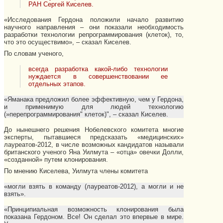
РАН Сергей Киселев.
«Исследования Гердона положили начало развитию
научного направления – они показали необходимость
разработки технологии репрограммирования (клеток), то,
что это осуществимо», – сказал Киселев.
По словам ученого,
всегда разработка какой-либо технологии
нуждается в совершенствовании ее
отдельных этапов.
«Яманака предложил более эффективную, чем у Гердона,
и применимую для людей технологию
(»перепрограммирования" клеток)", – сказал Киселев.
До нынешнего решения Нобелевского комитета многие
эксперты, пытавшиеся предсказать «медицинских»
лауреатов-2012, в числе возможных кандидатов называли
британского ученого Яна Уилмута – «отца» овечки Долли,
«созданной» путем клонирования.
По мнению Киселева, Уилмута члены комитета
«могли взять в команду (лауреатов-2012), а могли и не
взять».
«Принципиальная возможность клонирования была
показана Гердоном. Все! Он сделал это впервые в мире.