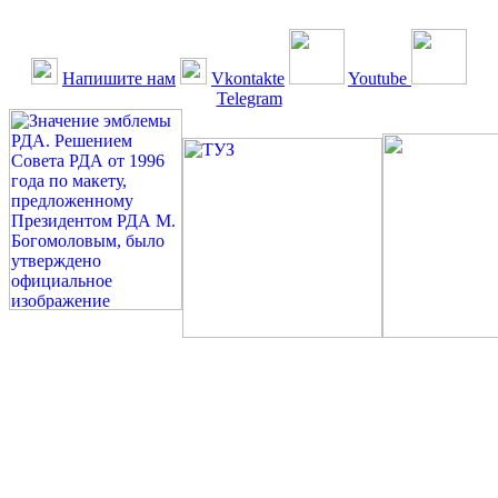
Напишите нам
Vkontakte
Youtube
Telegram
©: Российская Диабетическая Газета и Российская
Диабетическая Ассоциация, 1990 - 2026. Использование,
перепечатка, цитирование, комментирование любых материалов,
текстов возможны ТОЛЬКО ПО ПИСЬМЕННОМУ
РАЗРЕШЕНИЮ РЕДАКЦИИ
Миссия РДА — излечение человека с сахарным диабетом. ©:
Богомолов М.В., 1996.
Сахарный диабет — не образ жизни, а враг, которого нужно