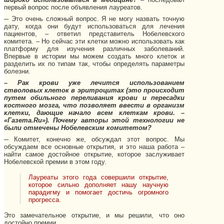
первый вопрос после объявления лауреатов.
─ Это очень сложный вопрос. Я не могу назвать точную
дату, когда они будут использоваться для лечения
пациентов, – ответил представитель Нобелевского
комитета. – Но сейчас эти клетки можно использовать как
платформу для изучения различных заболеваний.
Впервые в истории мы можем создать много клеток и
разделить их по типам так, чтобы определять параметры
болезни.
– Рак крови уже лечится использованием
стволовых клеток в эритроцитах (это происходит
путем обильного переливания крови и пересадки
костного мозга, что позволяет ввести в организм
клетки, дающие начало всем клеткам крови. –
«Газета.Ru»). Почему авторы этой технологии не
были отмечены Нобелевским комитетом?
─ Комитет, конечно же, обсуждал этот вопрос. Мы
обсуждаем все основные открытия, и это наша работа –
найти самое достойное открытие, которое заслуживает
Нобелевской премии в этом году.
Лауреаты этого года совершили открытие,
которое сильно дополняет нашу научную
парадигму и помогает достичь огромного
прогресса.
Это замечательное открытие, и мы решили, что оно
достойно премии.