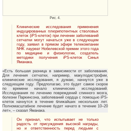
Рис. 4.
Клинические исследования применения
индуцированных плюрипотентных стволовых
клеток (iPS-клеток) при лечении заболеваний
сетчатки могут начаться уже в следующем
году, заявил в прямом эфире телекомпании
NHK лауреат Нобелевской премии этого года
по медицине и физиологии, создатель
методики получения iPS-клеток Синья
Яманака.
«Есть большая разница в зависимости от заболевания.
Для лечения сетчатки, например, макулодистрофии,
клинические исследования, я думаю, начнутся уже в
следующем году. Предполагаю, это будет самое скорое
по времени начало клинических исследований.
Исследования по лечению повреждений спинного мозга,
болезни Паркинсона, заболеваний сердца с помощью iPS-
клеток начнутся в течение ближайших нескольких лет.
Полномасштабное лечение будет начато в течение 10–20
лет», – сказал Яманака.
Он признал, что испытывает не только
радость от присуждения высокой награды,
но и ответственность перед людьми с