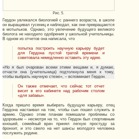
Рис. 5.
Гердон увлекался биологией с раннего возраста, в школе
он выращивал гусениц и наблюдал, как они превращаются
в мотыльков. Однако, это увлечение будущего великого
биолога не находило одобрения у школьной учительницы.
В одном из отчетов она написала, что
попытка построить научную карьеру будет
для Гердона пустой тратой времени и
советовала немедленно оставить эту идею.
«Но я был очарован всеми этими вещами и, я думаю,
отчасти она (учительница) подтолкнула меня к тому,
чтобы выбрать научную стезю», – вспоминает Гердон.
Он также отмечает, что сейчас тот отчет
висит в его кабинете над рабочим столом
«для забавы».
Когда пришло время выбирать будущую карьеру, отец
Гердона настаивал на том, чтобы сын пошел служить в
армию. Однако этим планам помешали проблемы со
здоровьем – несмотря на то, что Гердон был спортивным
юношей, семейный врач принял легкую простуду за
бронхит, и это свело на нет шансы молодого человека
послужить родине.