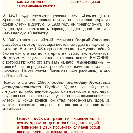
самостоятельно развивающиеся
зародышевые клетки.
В 1914 году немецкий ученый Ганс Шпеман (Hans
Spemann) провел первые опыты по пересадке ядра из
одной клетки в другую. В 1938 году он предположил, что
существует возможность пересадки ядра одной клетки в
безъядерную яйцеклетку.
В 1940-х годах российский эмбриолог
Георгий Лопашов
разработал метод пересадки клеточных ядер в яйцеклетку
лягушки. В июне 1948 года он отправил в «Журнал общей
биологии» статью по материалам своих экспериментов.
Но двумя месяцами позже состоялась сессия ВАСХНИЛ,
с которой принято отсчитывать начало «лысенковщины» –
гонений на передовые российские научные школы в
биологии. Набор статьи Лопашова был рассыпан, а его
работа забыта.
Позже,
в начале 1960-х годов, методику Лопашова
усовершенствовал Гердон
. Удаляя из яйцеклеток
лягушек их собственное ядро, он переносил в них ядра,
выделенные из разных, уже специализировавшихся
клеток. В конце концов, он стал пересаживать ядра из
клеток взрослых лягушек, в частности из эпителия
кишечника.
Гердон добился развития яйцеклеток с
чужим ядром до достаточно поздних стадий,
а примерно в двух процентах случаев особи
превращались во взрослых лягушек.