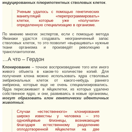
индуцированных плюрипотентных стволовых клеток
.
Ученым удалось с помощью генетических
манипуляций «перепрограммировать»
клетки, которые уже «получили»
определенную специализацию в организме.
По мнению многих экспертов, если с помощью метода
Яманаки удастся создавать неограниченный запас
стволовых клеток, то это позволит «выращивать» нужные
ткани организма и произведёт революцию в
трансплантологии.
…А что – Гердон
Клонирование
– точное воспроизведение того или иного
живого объекта в каком-то количестве копий. Для
получения клона можно использовать ядра стволовых
эмбриональных клеток от какого-нибудь раннего
эмбриона, которые еще не очень специализировались.
Ядра пересаживают в яйцеклетки, из которых удалено
собственное ядро, и они, развиваясь в новые организмы,
могут образовать клон генетически идентичных
животных
.
Случаи «естественного» клонирования
широко известны у человека – это
однояйцевые близнецы, возникающие
благодаря естественному разделению
оплодотворенной яйцеклетки на две