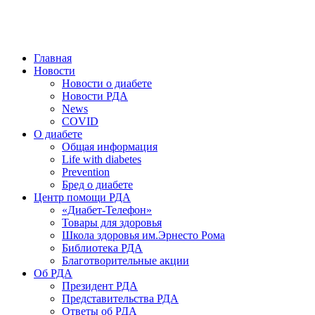
победить. ©: Хорхе Каналес, 1996.
2026 — 2030 в РДА — пятилетка предотвращения «болезней
цивилизации» путем популяризации здорового питания.
Главная
Новости
Новости о диабете
Новости РДА
News
COVID
О диабете
Общая информация
Life with diabetes
Prevention
Бред о диабете
Центр помощи РДА
«Диабет-Телефон»
Товары для здоровья
Школа здоровья им.Эрнесто Рома
Библиотека РДА
Благотворительные акции
Об РДА
Президент РДА
Представительства РДА
Ответы об РДА