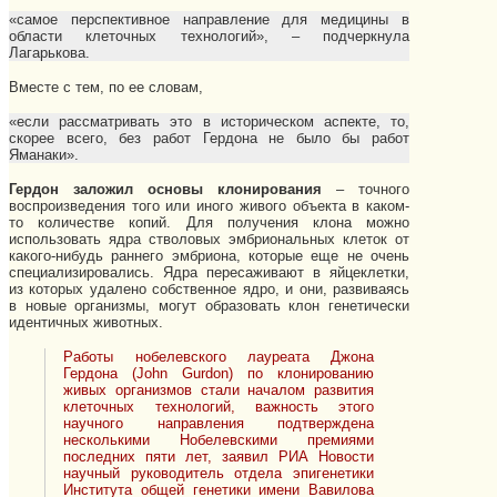
«самое перспективное направление для медицины в
области клеточных технологий», – подчеркнула
Лагарькова.
Вместе с тем, по ее словам,
«если рассматривать это в историческом аспекте, то,
скорее всего, без работ Гердона не было бы работ
Яманаки».
Гердон заложил основы клонирования
– точного
воспроизведения того или иного живого объекта в каком-
то количестве копий. Для получения клона можно
использовать ядра стволовых эмбриональных клеток от
какого-нибудь раннего эмбриона, которые еще не очень
специализировались. Ядра пересаживают в яйцеклетки,
из которых удалено собственное ядро, и они, развиваясь
в новые организмы, могут образовать клон генетически
идентичных животных.
Работы нобелевского лауреата Джона
Гердона (John Gurdon) по клонированию
живых организмов стали началом развития
клеточных технологий, важность этого
научного направления подтверждена
несколькими Нобелевскими премиями
последних пяти лет, заявил РИА Новости
научный руководитель отдела эпигенетики
Института общей генетики имени Вавилова