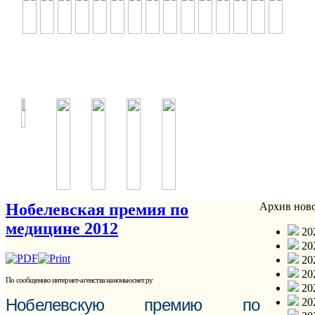
Нобелевская премия по
Архив нов
медицине 2012
202
202
202
202
По сообщению интернет-агенства наноньюснет.ру
202
Нобелевскую премию по
202