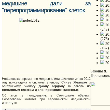
202
медицине дали за
201
"перепрограммирование" клеток
201
201
201
20
(243)
20
(276)
20
(182)
201
201
201
Законы &
Постановл
Нобелевская премия по медицине или физиологии за 2012
год присуждена японскому ученому
Синье Яманаке
и
британскому биологу
Джону Гердону
за работы по
стволовым клеткам и клонированию животных
.
Об этом в понедельник в Стокгольме объявил
Нобелевский комитет при Каролинском медицинском
институте.