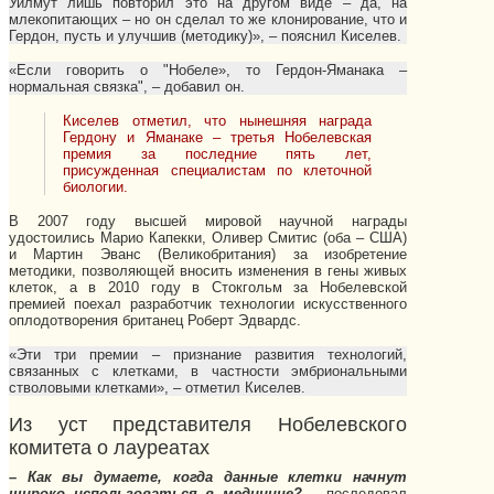
Уилмут лишь повторил это на другом виде – да, на
млекопитающих – но он сделал то же клонирование, что и
Гердон, пусть и улучшив (методику)», – пояснил Киселев.
«Если говорить о "Нобеле», то Гердон-Яманака –
нормальная связка", – добавил он.
Киселев отметил, что нынешняя награда
Гердону и Яманаке – третья Нобелевская
премия за последние пять лет,
присужденная специалистам по клеточной
биологии.
В 2007 году высшей мировой научной награды
удостоились Марио Капекки, Оливер Смитис (оба – США)
и Мартин Эванс (Великобритания) за изобретение
методики, позволяющей вносить изменения в гены живых
клеток, а в 2010 году в Стокгольм за Нобелевской
премией поехал разработчик технологии искусственного
оплодотворения британец Роберт Эдвардс.
«Эти три премии – признание развития технологий,
связанных с клетками, в частности эмбриональными
стволовыми клетками», – отметил Киселев.
Из уст представителя Нобелевского
комитета о лауреатах
– Как вы думаете, когда данные клетки начнут
широко использоваться в медицине?
– последовал