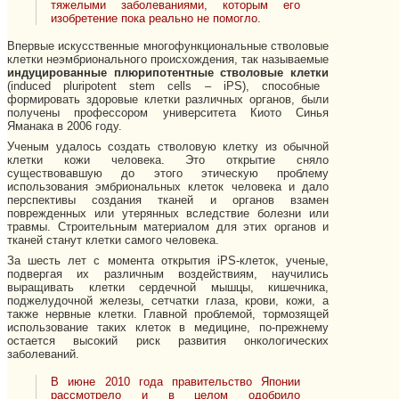
тяжелыми заболеваниями, которым его
изобретение пока реально не помогло.
Впервые искусственные многофункциональные стволовые
клетки неэмбрионального происхождения, так называемые
индуцированные плюрипотентные стволовые клетки
(induced pluripotent stem cells – iPS), способные
формировать здоровые клетки различных органов, были
получены профессором университета Киото Синья
Яманака в 2006 году.
Ученым удалось создать стволовую клетку из обычной
клетки кожи человека. Это открытие сняло
существовавшую до этого этическую проблему
использования эмбриональных клеток человека и дало
перспективы создания тканей и органов взамен
поврежденных или утерянных вследствие болезни или
травмы. Строительным материалом для этих органов и
тканей станут клетки самого человека.
За шесть лет с момента открытия iPS-клеток, ученые,
подвергая их различным воздействиям, научились
выращивать клетки сердечной мышцы, кишечника,
поджелудочной железы, сетчатки глаза, крови, кожи, а
также нервные клетки. Главной проблемой, тормозящей
использование таких клеток в медицине, по-прежнему
остается высокий риск развития онкологических
заболеваний.
В июне 2010 года правительство Японии
рассмотрело и в целом одобрило