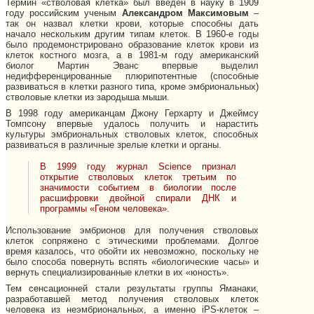
Термин «стволовая клетка» был введен в науку в 1909
году российским ученым
Александром Максимовым
–
так он назвал клетки крови, которые способны дать
начало нескольким другим типам клеток. В 1960-е годы
было продемонстрировано образование клеток крови из
клеток костного мозга, а в 1981-м году американский
биолог Мартин Эванс впервые выделил
недифференцированные плюрипотентные (способные
развиваться в клетки разного типа, кроме эмбриональных)
стволовые клетки из зародыша мыши.
В 1998 году американцам Джону Герхарту и Джеймсу
Томпсону впервые удалось получить и нарастить
культуры эмбриональных стволовых клеток, способных
развиваться в различные зрелые клетки и органы.
В 1999 году журнал Science признал
открытие стволовых клеток третьим по
значимости событием в биологии после
расшифровки двойной спирали ДНК и
программы «Геном человека».
Использование эмбрионов для получения стволовых
клеток сопряжено с этическими проблемами. Долгое
время казалось, что обойти их невозможно, поскольку не
было способа повернуть вспять «биологические часы» и
вернуть специализированные клетки в их «юность».
Тем сенсационней стали результаты группы Яманаки,
разработавшей метод получения стволовых клеток
человека из неэмбриональных, а именно iPS-клеток –