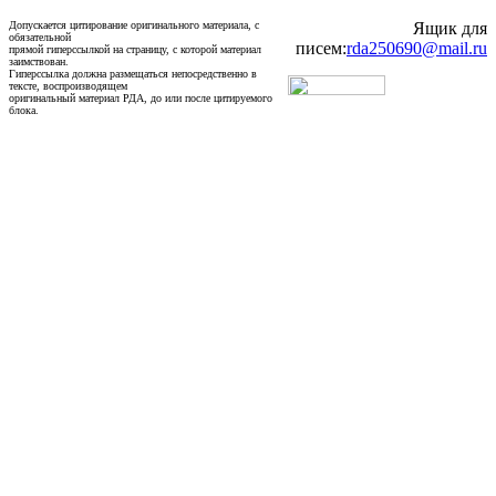
Допускается цитирование оригинального материала, с
Ящик для
обязательной
писем:
rda250690@mail.ru
прямой гиперссылкой на страницу, с которой материал
заимствован.
Гиперссылка должна размещаться непосредственно в
тексте, воспроизводящем
оригинальный материал РДА, до или после цитируемого
блока.