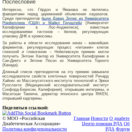
Послесловие
Интересно, что Гёрдон и Яманака не являлись
фаворитами перед церемонией объявления лауреатов.
Среди претендентов
были Дэвид Эллис из Университета
Рокфеллера (США) и Майкл Грунштейн
(Университет
Калифорнии в Лос-Анджелесе), известные
исследованиями гистонов – белков, регулирующих
упаковку ДНК в хромосомы.
За работы в области исследования киназ – важнейших
ферментов, регулирующих процесс «питания» клеток
глюкозой и гликогеном – Нобелевскую премию могли
получить Энтони Хантер из Университета Калифорнии в
Сан-Диего и Энтони Посон из Университета Торонто
(Канада).
Длинный список претендентов на эту премию замыкали
исследователи свойств клеточных поверхностей Ричард
Хайнес из Массачусетского института технологий и Эркки
Руослахти (Медицинский исследовательский институт
Сэнфорд-Бернхэм, Калифорния), открывшие интегрины, и
Масатоши Такеичи, директор японского центра RIKEN,
открывший кадгерины.
Поделиться ссылкой:
© МОО «Российская
Главная
Новости
О диабете
Диабетическая Ассоциация»
Центр помощи РДА
Об
Политика конфиденциальности
РДА
Форум