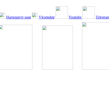
Напишите нам
Vkontakte
Youtube
Telegra
ская Ассоциация, 1990 - 2026. Использование, перепечатка, цитир
ТОЛЬКО ПО ПИСЬМЕННОМУ РАЗРЕШЕНИЮ РЕДАКЦИИ
РДА — излечение человека с сахарным диабетом. ©: Богомолов М.В
бет — не образ жизни, а враг, которого нужно победить. ©: Хорхе К
тилетка предотвращения «болезней цивилизации» путем популяриз