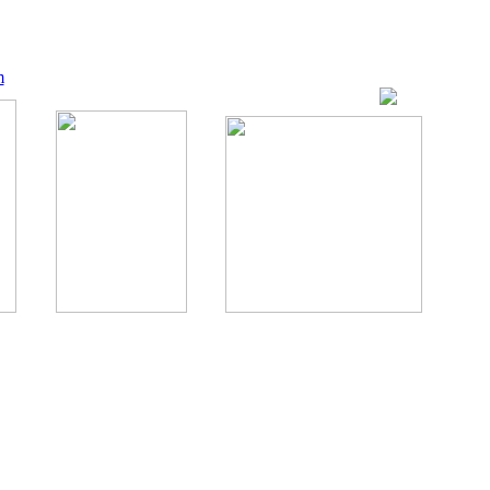
m
ование, комментирование любых материалов, текстов возможны
., 1996.
аналес, 1996.
ации здорового питания.