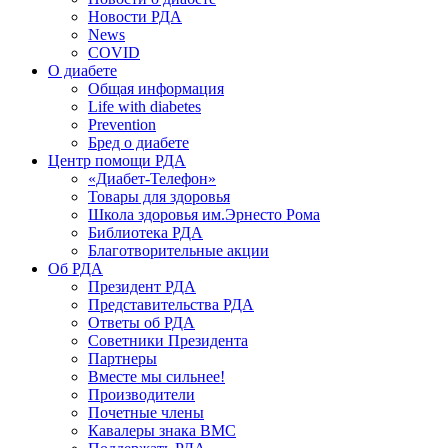
Новости РДА
News
COVID
О диабете
Общая информация
Life with diabetes
Prevention
Бред о диабете
Центр помощи РДА
«Диабет-Телефон»
Товары для здоровья
Школа здоровья им.Эрнесто Рома
Библиотека РДА
Благотворительные акции
Об РДА
Президент РДА
Представительства РДА
Ответы об РДА
Советники Президента
Партнеры
Вместе мы сильнее!
Производители
Почетные члены
Кавалеры знака ВМС