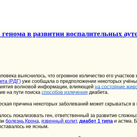
 генома в развитии воспалительных ау
овека выяснилось, что огромное количество его участков 
ета (РДГ)
уже сообщала о предположении некоторых учёных
риятия волновой информации, влияющей
на состояние жив
ие на пути поиска
способов излечения
диабета.
еская причина некоторых заболеваний может скрываться в
лось локализовать ген, ответственный за развитие сложн
как
болезнь Крона
,
язвенный колит
,
диабет 1 типа
и астма. Б
оставалось не ясным.