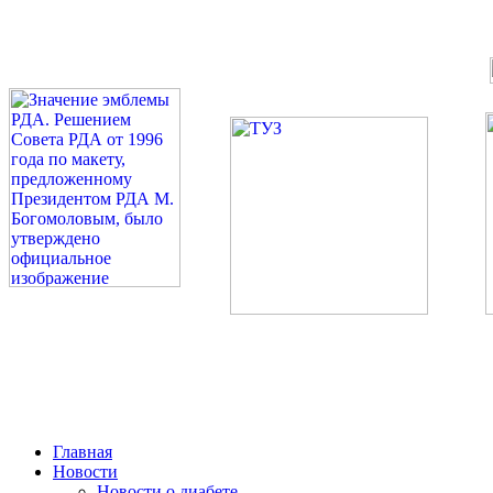
©: Российская Диабетическая Газета и Российская Диабетиче
Миссия 
Сахарный диа
2026 — 2030 в РДА — пя
Главная
Новости
Новости о диабете