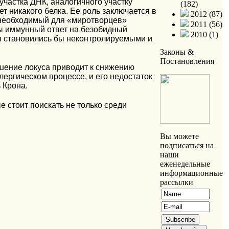
частка ДНК, аналогичного участку
(182)
т никакого белка. Ее роль заключается в
2012 (87)
необходимый для «миротворцев»
2011 (56)
обы иммунный ответ на безобидный
2010 (1)
ы становились бы неконтролируемыми и
Законы &
Постановления
ушение локуса приводит к снижению
ергическом процессе, и его недостаток
 Крона.
 стоит поискать не только среди
Вы можете
подписаться на
наши
еженедельные
информационные
рассылки