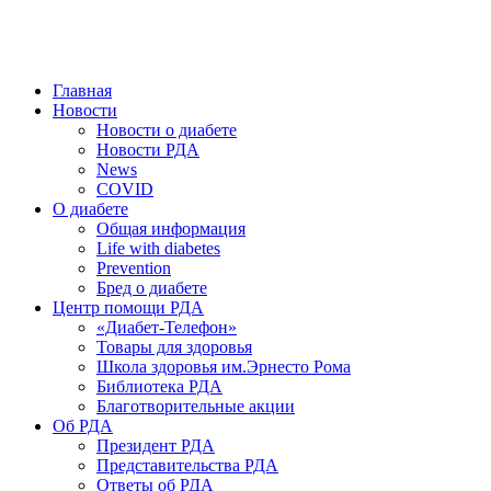
победить. ©: Хорхе Каналес, 1996.
2026 — 2030 в РДА — пятилетка предотвращения «болезней
цивилизации» путем популяризации здорового питания.
Главная
Новости
Новости о диабете
Новости РДА
News
COVID
О диабете
Общая информация
Life with diabetes
Prevention
Бред о диабете
Центр помощи РДА
«Диабет-Телефон»
Товары для здоровья
Школа здоровья им.Эрнесто Рома
Библиотека РДА
Благотворительные акции
Об РДА
Президент РДА
Представительства РДА
Ответы об РДА