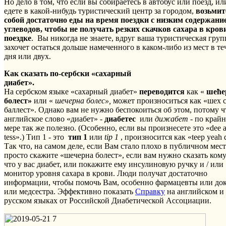
Но дело в том, что если вы собираетесь в автобус или поезд, ил
едете в какой-нибудь туристический центр за городом,
возьмит
собой достаточно еды на время поездки с низким содержани
углеводов, чтобы не получать резких скачков сахара в кров
поездке
. Вы никогда не знаете, вдруг ваша туристическая груп
захочет остаться дольше намеченного в каком-либо из мест в те
дня или двух.
Как сказать по-сербски «сахарный
диабет»
На сербском языке «сахарный диабет»
переводится
как «
шеће
болест»
или «
шечерна болес»,
может произноситься как «шех с
баллест». Однако вам не нужно беспокоиться об этом, потому ч
английское слово «диабет» -
диабетес
или
дижабет
- по край
мере так же полезно. (Особенно, если вы произнесете это «dee a
tess».) Тип 1 - это
тип 1
или
tip 1
, произносится как «teep yeah 
Так что, на самом деле, если Вам стало плохо в публичном мест
просто скажите «шечерна болест», если вам нужно сказать кому
что у вас диабет, или покажите ему инсулиновую ручку и / или
монитор уровня сахара в крови. Люди получат достаточно
информации, чтобы помочь Вам, особенно фармацевты или до
или медсестра. Эффективно показать
Справку
на английском и
русском языках от Российской Диабетической Ассоциации.