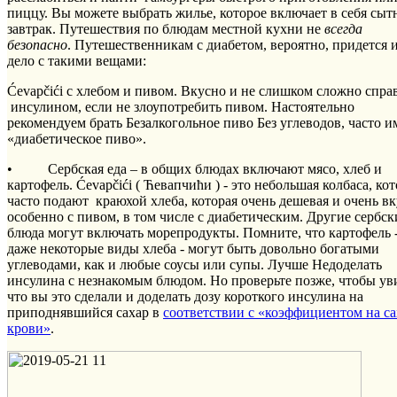
пиццу. Вы можете выбрать жилье, которое включает в себя сы
завтрак. Путешествия по блюдам местной кухни не
всегда
безопасно
. Путешественникам с диабетом, вероятно, придется 
дело с такими вещами:
Ćevapčići с хлебом и пивом. Вкусно и не слишком сложно спра
инсулином, если не злоупотребить пивом. Настоятельно
рекомендуем брать Безалкогольное пиво Без углеводов, часто и
«диабетическое пиво».
• Сербская еда – в общих блюдах включают мясо, хлеб и
картофель. Ćevapčići ( Ћевапчићи ) - это небольшая колбаса, ко
часто подают краюхой хлеба, которая очень дешевая и очень вк
особенно с пивом, в том числе с диабетическим. Другие сербск
блюда могут включать морепродукты. Помните, что картофель 
даже некоторые виды хлеба - могут быть довольно богатыми
углеводами, как и любые соусы или супы. Лучше Недоделать
инсулина с незнакомым блюдом. Но проверьте позже, чтобы ув
что вы это сделали и доделать дозу короткого инсулина на
приподнявшийся сахар в
соответствии с «коэффициентом на са
крови»
.