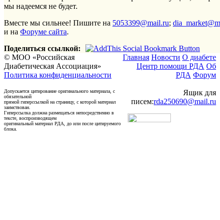
мы надеемся не будет.
Вместе мы сильнее! Пишите на
5053399@mail.ru
;
dia_market@ma
и на
Форуме сайта
.
Поделиться ссылкой:
© МОО «Российская
Главная
Новости
О диабете
Диабетическая Ассоциация»
Центр помощи РДА
Об
Политика конфиденциальности
РДА
Форум
Допускается цитирование оригинального материала, с
Ящик для
обязательной
писем:
rda250690@mail.ru
прямой гиперссылкой на страницу, с которой материал
заимствован.
Гиперссылка должна размещаться непосредственно в
тексте, воспроизводящем
оригинальный материал РДА, до или после цитируемого
блока.