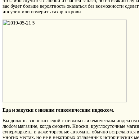
что-либо случится с любой из частей запаса, но на всякий случа
вас будет больше вероятность оказаться без возможности сделат
инсулин или измерить сахар в крови.
Еда и закуски с низким гликемическим индексом.
Вы должны запастись едой с низким гликемическим индексом 
любом магазине, когда сможете. Киоски, круглосуточные мага
супермаркеты и даже торговые автоматы обычно встречаются 
многих местах, но не в некоторых отдаленных исторических ме