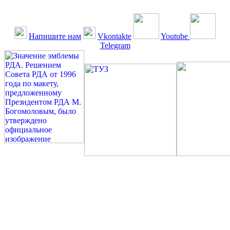
Напишите нам
Vkontakte
Youtube
Telegram
©: Российская Диабетическая Газета и Российская
Диабетическая Ассоциация, 1990 - 2026. Использование,
перепечатка, цитирование, комментирование любых материалов,
текстов возможны ТОЛЬКО ПО ПИСЬМЕННОМУ
РАЗРЕШЕНИЮ РЕДАКЦИИ
Миссия РДА — излечение человека с сахарным диабетом. ©:
Богомолов М.В., 1996.
Сахарный диабет — не образ жизни, а враг, которого нужно