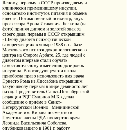
Ясному, первому в СССР произведшему и
клинически применившему инсулин,
основателю институтов питания и обмена
вществ. Потомственный психиатр, внук
профессора Арона Исаковича Белкина (на
фото) принял диплом и золотой знак за
своего деда, первым в СССР открывшим
«Школу диабета психофизической
саморегуляции» в январе 1988 г. на базе
Московского психоэндокринологического
центра на Старом Арбате, 25, где людей с
диабетом впервые стали обучать
самостоятельному изменению дозировок
инсулина. В последующем эта школа
приобрела право использовать имя врача
Эрнесто Рома из Лиссабона открывшим
такую школу первым в мире девяносто лет
назад. Представитель Санкт-Петербургской
редакции РДГ Смирнов М.Б. сделал
сообщение о приёме в Санкт-
Петербургской Военно –Медицинской
Академии им. Кирова посмертно в
Почетные члены РДА посмертно врача
Леонида Васильевича Соболева,
опубликовавшего в 1901 г. работу,