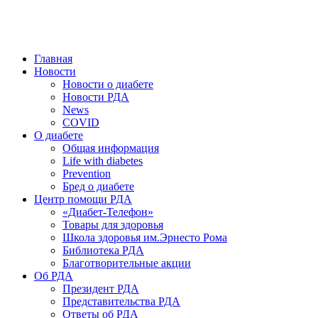
победить. ©: Хорхе Каналес, 1996.
2026 — 2030 в РДА — пятилетка предотвращения «болезней
цивилизации» путем популяризации здорового питания.
Главная
Новости
Новости о диабете
Новости РДА
News
COVID
О диабете
Общая информация
Life with diabetes
Prevention
Бред о диабете
Центр помощи РДА
«Диабет-Телефон»
Товары для здоровья
Школа здоровья им.Эрнесто Рома
Библиотека РДА
Благотворительные акции
Об РДА
Президент РДА
Представительства РДА
Ответы об РДА