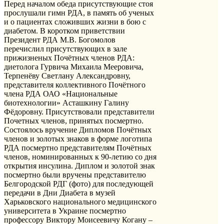
Перед началом обеда присутствующие стоя
прослушали гимн РДА, в память об ученых
и о пациентах сложивших жизни в бою с
диабетом. В коротком приветствии
Президент РДА М.В. Богомолов
перечислил присутствующих в зале
прижизненых Почётных членов РДА:
диетолога Гурвича Михаила Мееровича,
Терпенёву Светлану Александровну,
представителя коллективного Почётного
члена РДА ОАО «Национальные
биотехнологии» Асташкину Галину
Фёдоровну. Присутствовали представители
Почетных членов, принятых посмертно.
Состоялось вручение Дипломов Почётных
членов и золотых знаков в форме логотипа
РДА посмертно представителям Почётных
членов, номинированных к 90-летию со дня
открытия инсулина. Диплом и золотой знак
посмертно были вручены представителю
Белгородской РДГ (фото) для последующей
передачи в Дни Диабета в музей
Харьковского национального медицинского
университета в Украине посмертно
профессору Виктору Моисеевичу Когану –