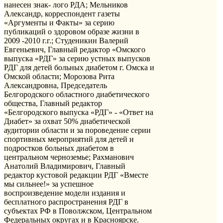
нанесен знак- лого РДА; Мельников
Александр, корреспондент газеты
«Аргументы и Факты» за серию
публикаций о здоровом образе жизни в
2009 -2010 г.г.; Студеникин Валерий
Евгеньевич, Главный редактор «Омского
выпуска «РДГ» за серию устных выпусков
РДГ для детей больных диабетом г. Омска и
Омской области; Морозова Рита
Александровна, Председатель
Белгородского областного диабетического
общества, Главный редактор
«Белгородского выпуска «РДГ» - «Ответ на
Диабет» за охват 50% диабетической
аудитории области и за пороведение серии
спортивных мероприятий для детей и
подростков больных диабетом в
центральном черноземье; Рахманович
Анатолий Владимирович, Главный
редактор кустовой редакции РДГ «Вместе
мы сильнее!» за успешное
воспроизведение модели издания и
бесплатного распространения РДГ в
субъектах РФ в Поволжском, Центральном
Федеральных округах и в Красноярске.