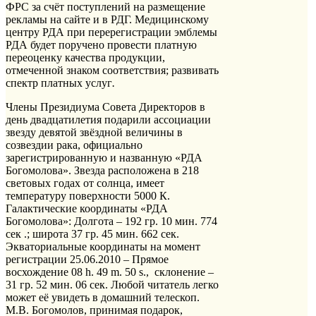
ФРС за счёт поступлений на размещение
рекламы на сайте и в РДГ. Медицинскому
центру РДА при перерегистрации эмблемы
РДА будет поручено провести платную
переоценку качества продукции,
отмеченной знаком соответствия; развивать
спектр платных услуг
.
Члены Президиума Совета Директоров в
день двадцатилетия подарили ассоциации
звезду девятой звёздной величины в
созвездии рака, официально
зарегистрированную и названную «РДА
Богомолова». Звезда расположена в 218
световых годах от солнца, имеет
температуру поверхности 5000 К.
Галактические координаты «РДА
Богомолова»: Долгота – 192 гр. 10 мин. 774
сек .; широта 37 гр. 45 мин. 662 сек.
Экваториальные координаты на момент
регистрации 25.06.2010 – Прямое
восхождение 08 h. 49 m. 50 s., склонение –
31 гр. 52 мин. 06 сек. Любой читатель легко
может её увидеть в домашний телескоп.
М.В. Богомолов, принимая подарок,