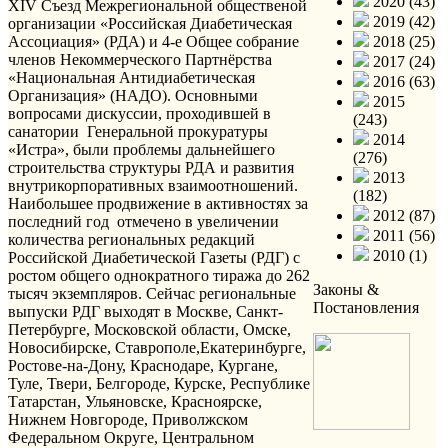
2020 (43)
XIV Съезд Межрегиональной общественой
2019 (42)
организации «Российская Диабетическая
Ассоциация» (РДА) и 4-е Общее собрание
2018 (25)
членов Некоммерческого Партнёрства
2017 (24)
«Национальная Антидиабетическая
2016 (63)
Организация» (НАДО). Основными
2015
вопросами дискуссии, проходившей в
(243)
санатории Генеральной прокуратуры
2014
«Истра», были проблемы дальнейшего
(276)
строительства структуры РДА и развития
2013
внутрикорпоративных взаимоотношений.
(182)
Наибольшее продвижение в активностях за
2012 (87)
последний год отмечено в увеличении
2011 (56)
количества региональных редакций
2010 (1)
Российской Диабетической Газеты (РДГ) с
ростом общего однократного тиража до 262
Законы &
тысяч экземпляров. Сейчас региональные
Постановления
выпуски РДГ выходят в Москве, Санкт-
Петербурге, Московской области, Омске,
Новосибирске, Ставрополе,Екатеринбурге,
Ростове-на-Дону, Краснодаре, Кургане,
Туле, Твери, Белгороде, Курске, Республике
Татарстан, Ульяновске, Красноярске,
Нижнем Новгороде, Приволжском
Федеральном Округе, Центральном