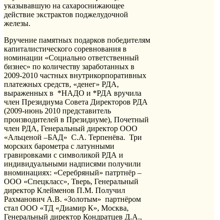
указывавшую на сахароснижающее
действие экстрактов поджелудочной
железы.
Вручение памятных подарков победителям
капиталистического соревнования в
номинации «Социально ответственный
бизнес» по количеству заработанных в
2009-2010 частных внутрикорпоративных
платежных средств, «денег» РДА,
выраженных в *НАДО и *РДА вручила
член Президиума Совета Директоров РДА
(2009-июнь 2010 представитель
производителей в Президиуме), Почетный
член РДА, Генеральный директор ООО
«Альценой –БАД»
С.А. Терпенёва. Три
морских барометра с латунными
гравировками с символикой РДА и
индивидуальными надписями получили
вноминациях: «Серебряный» патртнёр –
ООО «Спецкласс», Тверь, Генеральный
директор Клейменов П.М. Получил
Рахманович А.В. «Золотым» партнёром
стал ООО «ТД «Диамир К», Москва,
Генеральный директор Кондратцев Д.А.,