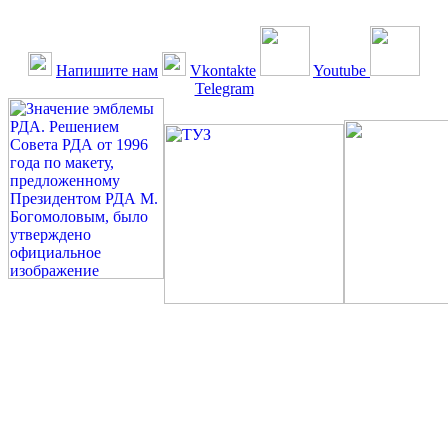
Напишите нам
Vkontakte
Youtube
Telegram
©: Российская Диабетическая Газета и Российская
Диабетическая Ассоциация, 1990 - 2026. Использование,
перепечатка, цитирование, комментирование любых материалов,
текстов возможны ТОЛЬКО ПО ПИСЬМЕННОМУ
РАЗРЕШЕНИЮ РЕДАКЦИИ
Миссия РДА — излечение человека с сахарным диабетом. ©:
Богомолов М.В., 1996.
Сахарный диабет — не образ жизни, а враг, которого нужно