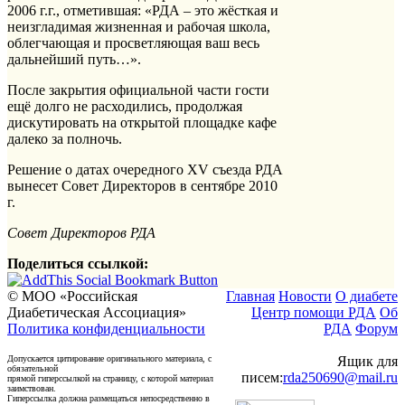
2006 г.г., отметившая: «РДА – это жёсткая и
неизгладимая жизненная и рабочая школа,
облегчающая и просветляющая ваш весь
дальнейший путь…».
После закрытия официальной части гости
ещё долго не расходились, продолжая
дискутировать на открытой площадке кафе
далеко за полночь.
Решение о датах очередного XV съезда РДА
вынесет Совет Директоров в сентябре 2010
г.
Совет Директоров РДА
Поделиться ссылкой:
© МОО «Российская
Главная
Новости
О диабете
Диабетическая Ассоциация»
Центр помощи РДА
Об
Политика конфиденциальности
РДА
Форум
Допускается цитирование оригинального материала, с
Ящик для
обязательной
писем:
rda250690@mail.ru
прямой гиперссылкой на страницу, с которой материал
заимствован.
Гиперссылка должна размещаться непосредственно в