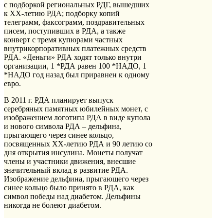
с подборкой региональных РДГ, вышедших
к ХХ-летию РДА; подборку копий
телеграмм, факсограмм, поздравительных
писем, поступивших в РДА, а также
конверт с тремя купюрами частных
внутрикорпоративных платежных средств
РДА. «Деньги» РДА ходят только внутри
организации, 1 *РДА равен 100 *НАДО, 1
*НАДО год назад был приравнен к одному
евро.
В 2011 г. РДА планирует выпуск
серебряных памятных юбилейных монет, с
изображением логотипа РДА в виде купола
и нового символа РДА – дельфина,
прыгающего через синее кольцо,
посвященных ХХ-летию РДА и 90 летию со
дня открытия инсулина. Монеты получат
члены и участники движения, внесшие
значительный вклад в развитие РДА.
Изображение дельфина, прыгающего через
синее кольцо было принято в РДА, как
символ победы над диабетом. Дельфины
никогда не болеют диабетом.