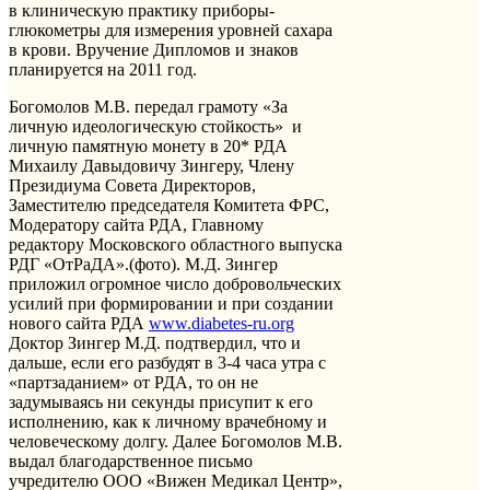
в клиническую практику приборы-
глюкометры для измерения уровней сахара
в крови. Вручение Дипломов и знаков
планируется на 2011 год.
Богомолов М.В. передал грамоту «За
личную идеологическую стойкость» и
личную памятную монету в 20* РДА
Михаилу Давыдовичу Зингеру, Члену
Президиума Совета Директоров,
Заместителю председателя Комитета ФРС,
Модератору сайта РДА, Главному
редактору Московского областного выпуска
РДГ «ОтРаДА».(фото). М.Д. Зингер
приложил огромное число добровольческих
усилий при формировании и при создании
нового сайта РДА
www.diabetes-ru.org
Доктор Зингер М.Д. подтвердил, что и
дальше, если его разбудят в 3-4 часа утра с
«партзаданием» от РДА, то он не
задумываясь ни секунды присупит к его
исполнению, как к личному врачебному и
человеческому долгу. Далее Богомолов М.В.
выдал благодарственное письмо
учредителю ООО «Вижен Медикал Центр»,