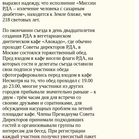
выразил надежду, что исполнение «Миссии
РДА – излечение человека с сахарным
диабетом», находится к Земле ближе, чем
218 световых лет.
По окончании съезда в день двадцатилетия
создания РДА в вегетарианском
диетическом кафе «Авокадо», где обычно
проходят Советы директоров РДА, в
Москве состоялся торжественный обед.
Пред входом в кафе висели флаги РДА, на
которых гости и делегаты съезда оставили
свои подписи участники обеда
сфотографировались перед входом в кафе
Несмотря на то, что обед проходил с 19.00
до 23.00, многие участники из других
городов прибывали значительно раньше – к
двум - трём часам дня для встречи со
своими друзьями и соратниками, для
обсуждения насущных проблем на летней
площадке кафе. Члены Президиума Совета
Директоров принимали подходивших
гостей и организовывали группы по
интересам для бесед. При регистрации
каждый участник получил увесистый пакет