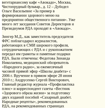
вегетариансому кафе «Авокадо», Москва,
Чистопрудный бульвар., д. 12 – Дубодел
Ольге Васильевне «За пример в
формировании здорового меню на
предприятии общественного питания». Уже
много лет заседания Советов Директоров и
Президиумов РДА проходят в «Авокадо».
Зингер М.Д., как заместитель председателя
ФРС поблагодарил журналистов,
работающих в СМИ широкого профиля,
сотрудничающих с РДА и с рукопожатием
передал им грамоты и памятные подарки
РДА. Были отмечены: Федотова Зинаида
Николаевна, медицинский обозреватель
«Народного радио», за ежемесячный
часовой прямой эфир «Школы диабета» с
2006 г. Вручение в прямом эфире 28 июня
2010 г.; Андрусенко Сергей Викторович,
Главный редактор журнала «Профилактика
плюс» и корреспондент газеты «Вестник
«Здорового образа жизни» за подготовку
двух изданий пособий «Сахарный диабет.
Народные рецепты», рекомендованных
РДА, на рекомендованных страницах