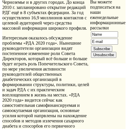
Вы можете
Черноземье и в других городах. До конца
подписаться на
2010 г. запланировано открытие редакций
наши
РДГ ещё в 8 субъектах федерации. За год
еженедельные
осуществлено 16,9 миллионов контактов с
информационные
целевой аудиторией через средства
рассылки
массовой информации широкого профиля.
Интересным оказалось обсуждение
проблемы «РДА 2020 года». Нынешние
руководитетели организации видят
постепенное изменение роли Совета
Директоров, который всё больше и больше
будет играть роль Попечительского Совета,
по мере увеличения активности
руководителей общественных
диабетических организаций в
формировании структуры, политики, целей
и задач РДА с их практическим
воплощением в жизнь на местах. «РДА
2020 года» видится сейчас как
самостоятельная самофинансируемая и
самоокупаемая организация, основные
усилия которой напрвлены на нахождение
способов и методов излечения сахарного
диабета и спосорбов его первичного