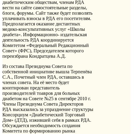
диабетическим обществам, членам РДА
вести на сайте самостоятельные разделы,
блоги, форумы. Сайт также будет позволять
уплачивать взносы в РДА его посетителям.
Предполагается оказание дистантных
медико-консультативных услуг «Школы
диабета». Информационно- издательская
деятельность РДА координируется
Комитетом «Федеральный Редакционный
Совет» (ФРС), Председателем которого
переизбрана Кондратцева А.Д.
Из состава Президиума Совета по
собственной инициативе вышла Терпенёва
С.А., Почетный член РДА, оставшись в
членах совета. На её место будет
кооптирован представитель
производителей тоавров для больных
диабетом на Совете №25 в сентябре 2010 г.
Члены Президиума Совета Директоров
РДА высказались за упразднение структуры
Консорциум «Диабетический Торговый
Дом» (ДТД), изжившей себя в рамках РДА.
Обсуждается необходимость создания
Комитета по формированию рынка