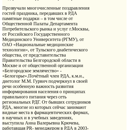
Прозвучали многочисленные поздравления
гостей праздника, передавших в РДА
памятные подарки – в том числе от
Общественной Палаты Департамента
Потребительского рынка и услуг г.Москвы,
от Российского Государственного
Медицинского Университета (РГМУ), от
ОАО «Национальные медицинские
технологии», от Тульского диабетического
общества, от представительства
Правительства Белгородской области в
Москве и от общественной организации
«Белгородское землячество» -
«Белогорье».Почётный член РДА, к.м.н.,
диетолог М.М. Гурвич подчеркнул в своей
речи особенную важность развития
информирования населения о принципах
правильного питания через сеть
региональных РДГ. От бывших сотрудников
РДА, многие из которых сейчас занимают
видные места в фармацевтических фирмах,
в научных и в учебных заведениях,
выступила Анна Валерьевна Крючева,
работавшая PR- менеджером в РДА в 2003-