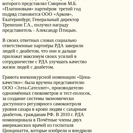
которого представлял Смирнов М.Б.
«Платиновым» партнёром третий год
подряд становится ООО «Арком»,
Екатеринбург, Генеральный директор
Тренихин Г.А., получил награду
представитель - Александр Птицын.
В своих ответных словах социально
ответственные партнёры РДА заверили
людей с диабетом, что они и дальше
приложат максимум своих усилий в
сотрудничестве с РДА улучшать качество
жизни людей с диабетом.
Грамота внеконкурсной номинации «Цена-
качество»: была вручена представителю
ООО «Элта-Сателлит», производителю
одноимённых глюкометров и тест-полосок,
за создание системы экономически
доступного регулярного самоконтроля
уровня сахара в крови людям с сахарным
диабетом, гражданам РФ. В 2010 г. РДА
номинировала в Почётные члены двух
американских врачей из госпиталя
Цинцинатти, которые изобрели и внедрили