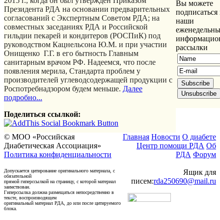
2015 г., когда он был утвержден Приказом
Вы можете
Президента РДА на основании предварительных
подписаться 
согласований с Экспертным Советом РДА; на
наши
совместных заседаниях РДА и Российской
еженедельны
гильдии пекарей и кондитеров (РОСПиК) под
информацио
руководством Кацнельсона Ю.М. и при участии
рассылки
Онищенко Г.Г. в его бытность Главным
санитарным врачом РФ. Надеемся, что после
появления мерила, Стандарта проблем у
производителей углеводсодержащей продукции с
Роспотребнадзором будем меньше.
Далее
подробно...
Поделиться ссылкой:
© МОО «Российская
Главная
Новости
О диабете
Диабетическая Ассоциация»
Центр помощи РДА
Об
Политика конфиденциальности
РДА
Форум
Допускается цитирование оригинального материала, с
Ящик для
обязательной
писем:
rda250690@mail.ru
прямой гиперссылкой на страницу, с которой материал
заимствован.
Гиперссылка должна размещаться непосредственно в
тексте, воспроизводящем
оригинальный материал РДА, до или после цитируемого
блока.