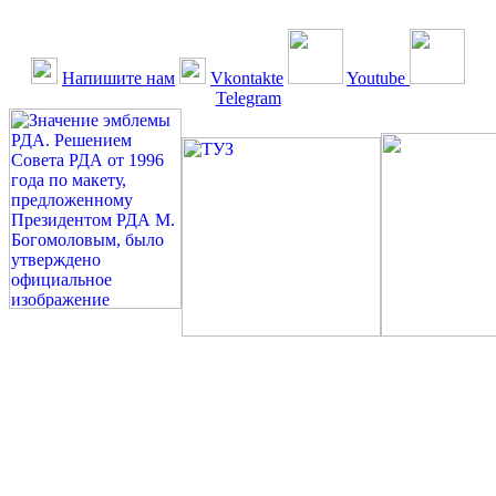
Напишите нам
Vkontakte
Youtube
Telegram
©: Российская Диабетическая Газета и Российская
Диабетическая Ассоциация, 1990 - 2026. Использование,
перепечатка, цитирование, комментирование любых материалов,
текстов возможны ТОЛЬКО ПО ПИСЬМЕННОМУ
РАЗРЕШЕНИЮ РЕДАКЦИИ
Миссия РДА — излечение человека с сахарным диабетом. ©:
Богомолов М.В., 1996.
Сахарный диабет — не образ жизни, а враг, которого нужно