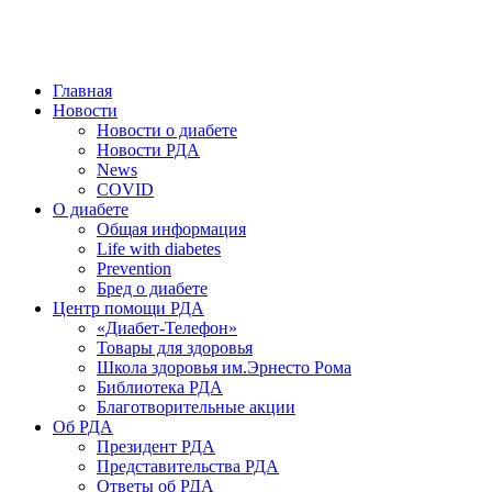
победить. ©: Хорхе Каналес, 1996.
2026 — 2030 в РДА — пятилетка предотвращения «болезней
цивилизации» путем популяризации здорового питания.
Главная
Новости
Новости о диабете
Новости РДА
News
COVID
О диабете
Общая информация
Life with diabetes
Prevention
Бред о диабете
Центр помощи РДА
«Диабет-Телефон»
Товары для здоровья
Школа здоровья им.Эрнесто Рома
Библиотека РДА
Благотворительные акции
Об РДА
Президент РДА
Представительства РДА
Ответы об РДА