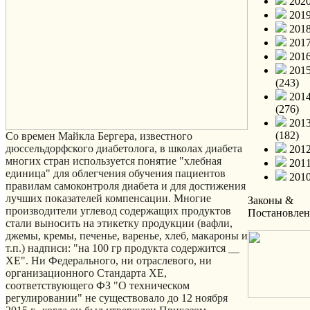
2020
2019
2018
2017
2016
201
(243)
201
(276)
201
(182)
Со времен Майкла Бергера, известного
дюссельдорфского диабетолога, в школах диабета
2012
многих стран используется понятие "хлебная
2011
единица" для облегчения обучения пациентов
2010
правилам самоконтроля диабета и для достижения
лучших показателей компенсации. Многие
Законы &
производители углевод содержащих продуктов
Постановлен
стали выносить на этикетку продукции (вафли,
джемы, кремы, печенье, варенье, хлеб, макароны и
т.п.) надписи: "на 100 гр продукта содержится __
ХЕ". Ни Федерального, ни отраслевого, ни
организационного Стандарта ХЕ,
соответствующего ФЗ "О техническом
регулировании" не существовало до 12 ноября