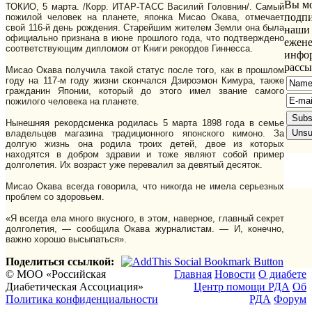
Вы м
ТОКИО, 5 марта. /Корр. ИТАР-ТАСС Василий Головнин/. Самый
подпи
пожилой человек на планете, японка Мисао Окава, отмечает
свой 116-й день рождения. Старейшим жителем Земли она была
наши
официально признана в июне прошлого года, что подтверждено
ежен
соответствующим дипломом от Книги рекордов Гиннесса.
инфо
расс
Мисао Окава получила такой статус после того, как в прошлом
году на 117-м году жизни скончался Дзироэмон Кимура, также
гражданин Японии, который до этого имел звание самого
пожилого человека на планете.
Нынешняя рекордсменка родилась 5 марта 1898 года в семье
владельцев магазина традиционного японского кимоно. За
долгую жизнь она родила троих детей, двое из которых
находятся в добром здравии и тоже являют собой пример
долголетия. Их возраст уже перевалил за девятый десяток.
Мисао Окава всегда говорила, что никогда не имела серьезных
проблем со здоровьем.
«Я всегда ела много вкусного, в этом, наверное, главный секрет
долголетия, — сообщила Окава журналистам. — И, конечно,
важно хорошо высыпаться».
Поделиться ссылкой:
© МОО «Российская
Главная
Новости
О диабете
Диабетическая Ассоциация»
Центр помощи РДА
Об
Политика конфиденциальности
РДА
Форум