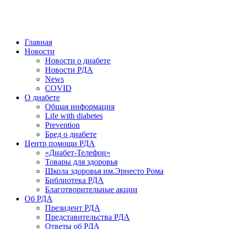
победить. ©: Хорхе Каналес, 1996.
2026 — 2030 в РДА — пятилетка предотвращения «болезней
цивилизации» путем популяризации здорового питания.
Главная
Новости
Новости о диабете
Новости РДА
News
COVID
О диабете
Общая информация
Life with diabetes
Prevention
Бред о диабете
Центр помощи РДА
«Диабет-Телефон»
Товары для здоровья
Школа здоровья им.Эрнесто Рома
Библиотека РДА
Благотворительные акции
Об РДА
Президент РДА
Представительства РДА
Ответы об РДА