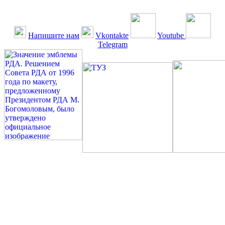
Напишите нам
Vkontakte
Youtube
Telegram
©: Российская Диабетическая Газета и Российская
Диабетическая Ассоциация, 1990 - 2026. Использование,
перепечатка, цитирование, комментирование любых материалов,
текстов возможны ТОЛЬКО ПО ПИСЬМЕННОМУ
РАЗРЕШЕНИЮ РЕДАКЦИИ
Миссия РДА — излечение человека с сахарным диабетом. ©:
Богомолов М.В., 1996.
Сахарный диабет — не образ жизни, а враг, которого нужно