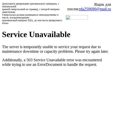
Допускается цитирование оригинального материала, с
Ящик для
обязательной
писем:
rda250690@mail.ru
прямой гиперссылкой на страницу, с которой материал
заимствован.
Гиперссылка должна размещаться непосредственно в
тексте, воспроизводящем
оригинальный материал РДА, до или после цитируемого
блока.
Service Unavailable
The server is temporarily unable to service your request due to
maintenance downtime or capacity problems. Please try again later.
Additionally, a 503 Service Unavailable error was encountered
while trying to use an ErrorDocument to handle the request.