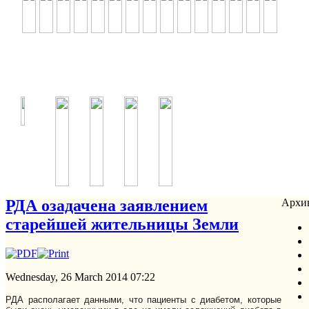
РДА озадачена заявлением
Архив
старейшей жительницы Земли
Wednesday, 26 March 2014 07:22
РДА располагает данными, что пациенты с диабетом, которые