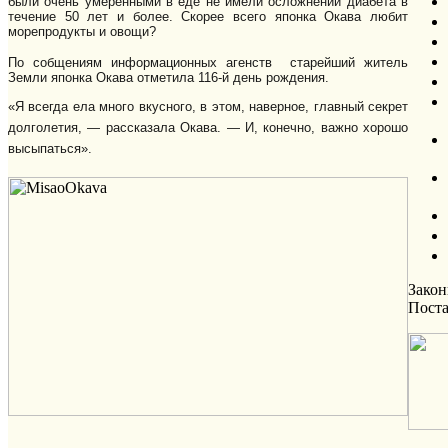
были очень умеренными в еде не имели осложнений диабета в
течение 50 лет и более. Скорее всего японка Окава любит
морепродукты и овощи?
По собщениям информационных агенств старейший житель
Земли японка Окава отметила 116-й день рождения.
«Я всегда ела много вкусного, в этом, наверное, главный секрет
долголетия, — рассказала Окава. — И, конечно, важно хорошо
высыпаться».
Зако
Пост