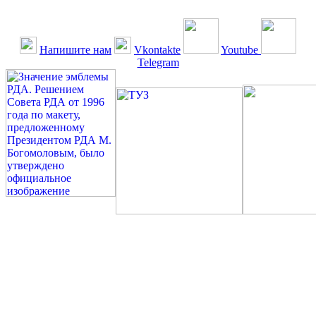
Напишите нам
Vkontakte
Youtube
Telegram
©: Российская Диабетическая Газета и Российская
Диабетическая Ассоциация, 1990 - 2026. Использование,
перепечатка, цитирование, комментирование любых материалов,
текстов возможны ТОЛЬКО ПО ПИСЬМЕННОМУ
РАЗРЕШЕНИЮ РЕДАКЦИИ
Миссия РДА — излечение человека с сахарным диабетом. ©:
Богомолов М.В., 1996.
Сахарный диабет — не образ жизни, а враг, которого нужно