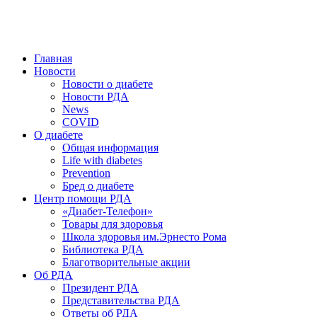
победить. ©: Хорхе Каналес, 1996.
2026 — 2030 в РДА — пятилетка предотвращения «болезней
цивилизации» путем популяризации здорового питания.
Главная
Новости
Новости о диабете
Новости РДА
News
COVID
О диабете
Общая информация
Life with diabetes
Prevention
Бред о диабете
Центр помощи РДА
«Диабет-Телефон»
Товары для здоровья
Школа здоровья им.Эрнесто Рома
Библиотека РДА
Благотворительные акции
Об РДА
Президент РДА
Представительства РДА
Ответы об РДА