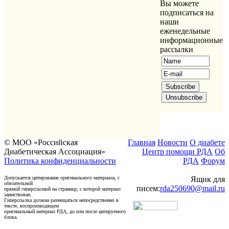
Вы можете
подписаться на
наши
еженедельные
информационные
рассылки
© МОО «Российская
Главная
Новости
О диабете
Диабетическая Ассоциация»
Центр помощи РДА
Об
Политика конфиденциальности
РДА
Форум
Допускается цитирование оригинального материала, с
Ящик для
обязательной
писем:
rda250690@mail.ru
прямой гиперссылкой на страницу, с которой материал
заимствован.
Гиперссылка должна размещаться непосредственно в
тексте, воспроизводящем
оригинальный материал РДА, до или после цитируемого
блока.