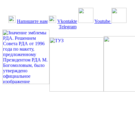
Напишите нам
Vkontakte
Youtube
Telegram
©: Российская Диабетическая Газета и Российская
Диабетическая Ассоциация, 1990 - 2026. Использование,
перепечатка, цитирование, комментирование любых материалов,
текстов возможны ТОЛЬКО ПО ПИСЬМЕННОМУ
РАЗРЕШЕНИЮ РЕДАКЦИИ
Миссия РДА — излечение человека с сахарным диабетом. ©:
Богомолов М.В., 1996.
Сахарный диабет — не образ жизни, а враг, которого нужно