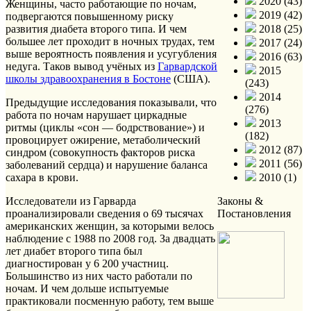
2020 (43)
Женщины, часто работающие по ночам,
2019 (42)
подвергаются повышенному риску
развития диабета второго типа. И чем
2018 (25)
большее лет проходит в ночных трудах, тем
2017 (24)
выше вероятность появления и усугубления
2016 (63)
недуга. Таков вывод учёных из
Гарвардской
2015
школы здравоохранения в Бостоне
(США).
(243)
2014
Предыдущие исследования показывали, что
(276)
работа по ночам нарушает циркадные
2013
ритмы (циклы «сон — бодрствование») и
(182)
провоцирует ожирение, метаболический
2012 (87)
синдром (совокупность факторов риска
2011 (56)
заболеваний сердца) и нарушение баланса
сахара в крови.
2010 (1)
Исследователи из Гарварда
Законы &
проанализировали сведения о 69 тысячах
Постановления
американских женщин, за которыми велось
наблюдение с 1988 по 2008 год. За двадцать
лет диабет второго типа был
диагностирован у 6 200 участниц.
Большинство из них часто работали по
ночам. И чем дольше испытуемые
практиковали посменную работу, тем выше