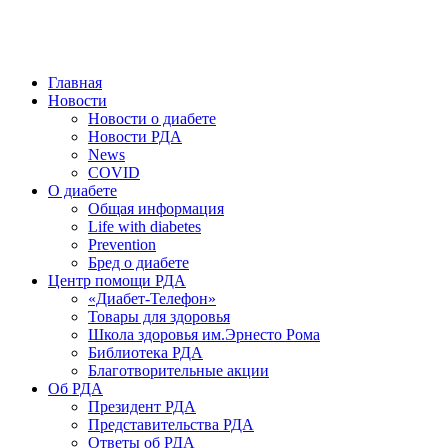
победить. ©: Хорхе Каналес, 1996.
2026 — 2030 в РДА — пятилетка предотвращения «болезней
цивилизации» путем популяризации здорового питания.
Главная
Новости
Новости о диабете
Новости РДА
News
COVID
О диабете
Общая информация
Life with diabetes
Prevention
Бред о диабете
Центр помощи РДА
«Диабет-Телефон»
Товары для здоровья
Школа здоровья им.Эрнесто Рома
Библиотека РДА
Благотворительные акции
Об РДА
Президент РДА
Представительства РДА
Ответы об РДА