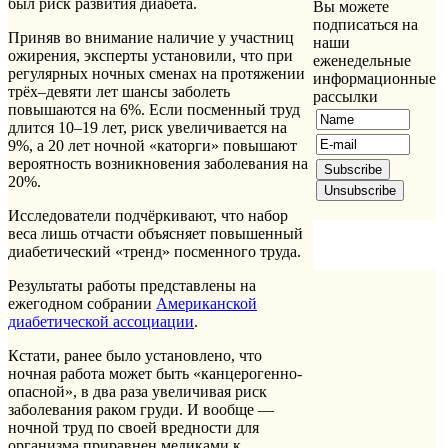
был риск развития диабета.
Вы можете
подписаться на
Приняв во внимание наличие у участниц
наши
ожирения, эксперты установили, что при
еженедельные
регулярных ночных сменах на протяжении
информационные
трёх–девяти лет шансы заболеть
рассылки
повышаются на 6%. Если посменный труд
длится 10–19 лет, риск увеличивается на
9%, а 20 лет ночной «каторги» повышают
вероятность возникновения заболевания на
20%.
Исследователи подчёркивают, что набор
веса лишь отчасти объясняет повышенный
диабетический «тренд» посменного труда.
Результаты работы представлены на
ежегодном собрании
Американской
диабетической ассоциации
.
Кстати, ранее было установлено, что
ночная работа может быть «канцерогенно-
опасной», в два раза увеличивая риск
заболевания раком груди. И вообще —
ночной труд по своей вредности для
организма приравнен медиками к