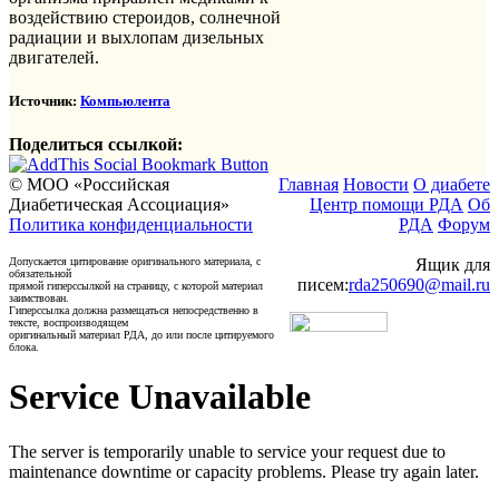
воздействию стероидов, солнечной
радиации и выхлопам дизельных
двигателей.
Источник:
Компьюлента
Поделиться ссылкой:
© МОО «Российская
Главная
Новости
О диабете
Диабетическая Ассоциация»
Центр помощи РДА
Об
Политика конфиденциальности
РДА
Форум
Допускается цитирование оригинального материала, с
Ящик для
обязательной
писем:
rda250690@mail.ru
прямой гиперссылкой на страницу, с которой материал
заимствован.
Гиперссылка должна размещаться непосредственно в
тексте, воспроизводящем
оригинальный материал РДА, до или после цитируемого
блока.
Service Unavailable
The server is temporarily unable to service your request due to
maintenance downtime or capacity problems. Please try again later.