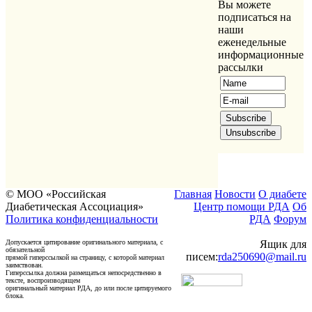
Вы можете
подписаться на
наши
еженедельные
информационные
рассылки
© МОО «Российская
Главная
Новости
О диабете
Диабетическая Ассоциация»
Центр помощи РДА
Об
Политика конфиденциальности
РДА
Форум
Допускается цитирование оригинального материала, с
Ящик для
обязательной
писем:
rda250690@mail.ru
прямой гиперссылкой на страницу, с которой материал
заимствован.
Гиперссылка должна размещаться непосредственно в
тексте, воспроизводящем
оригинальный материал РДА, до или после цитируемого
блока.