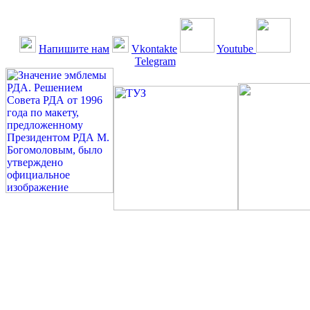
Напишите нам
Vkontakte
Youtube
Telegram
©: Российская Диабетическая Газета и Российская
Диабетическая Ассоциация, 1990 - 2026. Использование,
перепечатка, цитирование, комментирование любых материалов,
текстов возможны ТОЛЬКО ПО ПИСЬМЕННОМУ
РАЗРЕШЕНИЮ РЕДАКЦИИ
Миссия РДА — излечение человека с сахарным диабетом. ©:
Богомолов М.В., 1996.
Сахарный диабет — не образ жизни, а враг, которого нужно