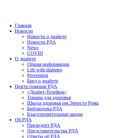
победить. ©: Хорхе Каналес, 1996.
2026 — 2030 в РДА — пятилетка предотвращения «болезней
цивилизации» путем популяризации здорового питания.
Главная
Новости
Новости о диабете
Новости РДА
News
COVID
О диабете
Общая информация
Life with diabetes
Prevention
Бред о диабете
Центр помощи РДА
«Диабет-Телефон»
Товары для здоровья
Школа здоровья им.Эрнесто Рома
Библиотека РДА
Благотворительные акции
Об РДА
Президент РДА
Представительства РДА
Ответы об РДА