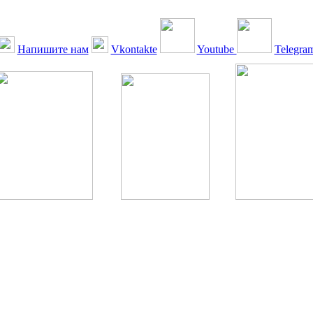
Напишите нам
Vkontakte
Youtube
Telegra
ская Ассоциация, 1990 - 2026. Использование, перепечатка, цитир
ТОЛЬКО ПО ПИСЬМЕННОМУ РАЗРЕШЕНИЮ РЕДАКЦИИ
РДА — излечение человека с сахарным диабетом. ©: Богомолов М.В
бет — не образ жизни, а враг, которого нужно победить. ©: Хорхе К
тилетка предотвращения «болезней цивилизации» путем популяриз