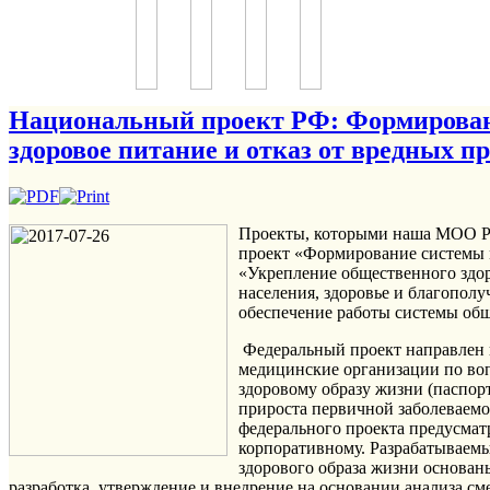
Национальный проект РФ: Формировани
здоровое питание и отказ от вредных п
Проекты, которыми наша МОО РД
проект «Формирование системы м
«Укрепление общественного здор
населения, здоровье и благополу
обеспечение работы системы общ
Федеральный проект направлен на увеличение доли граждан, ведущих здоровый образ жизни, а также увеличение обращаемости в медицинские организации по вопросам ведения здорового образа жизни, числа лиц, которым рекомендованы индивидуальные планы по здоровому образу жизни (паспорта здоровья), а также снижение розничных продаж алкогольной и никотинсодержащей продукции, темпов прироста первичной заболеваемости ожирением, доли граждан с ожирением. Формирование системы общественного здоровья в рамках федерального проекта предусматривает работу по следующим направлениям – федеральному, региональному, муниципальному и корпоративному. Разрабатываемые и принимаемые нормативные правовые акты и методические документы по вопросам ведения гражданами здорового образа жизни основаны на рекомендациях Всемирной организации здравоохранения. Федеральным проектом предусмотрена разработка, утверждение и внедрение на основании анализа смертности трудоспособного населения региональных и муниципальных программ укрепления здоровья. Во всех субъектах Российской Федерации будут создана новая модель организации и функционирования в виде центров общественного здоровья и медицинской профилактики. Задачами центров станет координация и методическое сопровождение мероприятий по разработке, реализации и оценке эффективности мер, направленных на снижение заболеваемости и предотвратимой смертности от неинфекционных заболеваний, увеличение ожидаемой продолжительности здоровой жизни за счет увеличения доли лиц, ведущих здоровый образ жизни, в субъектах Российской Федерации. Кроме того, на основании разработанной модельной корпоративной программы по укреплению здоровья на рабочих местах в субъектах Российской Федерации будет обеспечена работа по внедрению корпоративных программ в организации регионов. Предусмотрено осуществление коммуникационного проекта в области общественного здоровья, осуществление поддержки и развития Интернетпортала о здоровом образе жизни (takzdorovo.ru), проведение мероприятий для специалистов по общественному здоровью и населения. С целью привлечения социально ориентированных некоммерческих организаций и волонтерских движений для обеспечения реализации региональных программ по формированию приверженности здоровому образу жизни предусмотрено финансирование из федерального бюджета Российской Федерации. Также предусмотрено внедрение разработанных дополнительных мероприятий в региональные, муниципальные и корпоративные программы укрепления здоровья граждан, направленные на обеспечение опережающей дин