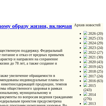
ому образу жизни, включая
Архив новостей
2026 (20)
2025 (33)
2024 (29)
2023 (24)
ущественную поддержку. Федеральный
2022 (27)
 питание и отказ от вредных привычек
2021 (30)
арактер и направлен на сохранение
2020 (43)
зни до 78 лет, а также создание и
2019 (42)
2018 (25)
Глоссарий. В соответствии со Стратегией формирования здорового образа жизни населения, профилактики и контроля неинфекционных заболеваний на период до 2025 г., утвержденной приказом Минздрава России от 15.01.2020 № 8, здоровый образ жизни - это образ жизни человека, направленный на предупреждение возникновения и развития неинфекционных заболеваний и характеризующийся исключением или сокращением действия поведенческих факторов риска, к числу которых относятся употребление табака, вредное потребление алкоголя, нерациональное питание, отсутствие физической активности, а также неадаптивное преодоление стрессов. Неинфекционные заболевания являются ведущей причиной временной нетрудоспособности, инвалидности и смертности населения как в мире, так и в Российской Федерации. К неинфекционным заболеваниям относятся сердечно-сосудистые заболевания, злокачественные новообразования, хронические болезни органов дыхания и сахарный диабет. В 2018 году вклад в общую смертность болезней системы кровообращения составил 46,8%, новообразований - 16,3%, болезней органов пищеварения - 5,2% болезней органов дыхания - 3,3%. Высокий уровень смертности от неинфекционных заболеваний приводит к большим экономическим потерям, обусловленным как прямыми затратами на оказание медицинской помощи, в том числе высокотехнологичной, так и экономическим потерям вследствие сокращения трудовых ресурсов из-за преждевременной смертности, инвалидности и временной нетрудоспособности. По оценкам Национального медицинского исследовательского центра профилактической медицины, совокупный экономический ущерб от неинфекционных заболеваний в России составляет около 3,6 трлн рублей, что эквивалентно 4,2% ВВП, причем большая его часть была обусловлена трудопотерями и сокращением численности населения из-за преждевременной смертности. По данным Глобального опроса взрослых о потреблении табака, проведенного совместно Федеральной службой государственной статистики и Всемирной организацией здравоохранения (далее - ВОЗ), с 2009 по 2016 гг. в России распространенность курения снизилась с 39,4% до 30,9%, в том числе среди мужчин - с 60,7% до 50,9%, а среди женщин - с 21,7% до 14,3% Согласно Глобальному обследованию потребления табака среди молодежи, проведенному ВОЗ в 2015 г., выявлено резкое снижение распространенности потребления табака среди подростков 13 - 15 лет почти в 2 раза по сравнению с 2004 годом, почти в 3 раза снизилось курение сигарет . Кроме того, значимо снизился уровень пассивного курения (воздействия вторичного табачного дыма) в домах и общественных местах
2017 (24)
2016 (63)
2015
(243)
2014
(276)
2013