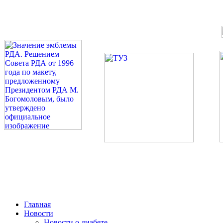
©: Российская Диабетическая Газета и Российская Диабетиче
Миссия 
Сахарный диа
2026 — 2030 в РДА — пя
Главная
Новости
Новости о диабете