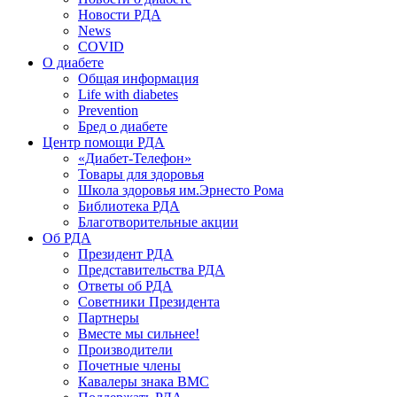
Новости РДА
News
COVID
О диабете
Общая информация
Life with diabetes
Prevention
Бред о диабете
Центр помощи РДА
«Диабет-Телефон»
Товары для здоровья
Школа здоровья им.Эрнесто Рома
Библиотека РДА
Благотворительные акции
Об РДА
Президент РДА
Представительства РДА
Ответы об РДА
Советники Президента
Партнеры
Вместе мы сильнее!
Производители
Почетные члены
Кавалеры знака ВМС