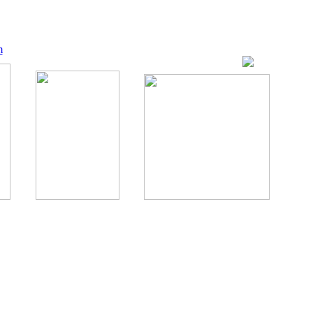
m
ование, комментирование любых материалов, текстов возможны
., 1996.
аналес, 1996.
ации здорового питания.