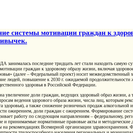
е системы мотивации граждан к здоров
ривычек.
А занималась последние тридцать лет стали находить самую с
отивации граждан к здоровому образу жизни, включая здоровое
овья» (далее – Федеральный проект) носит межведомственный х
чие людей, повышение к 2030 г. ожидаемой продолжительности жи
ественного здоровья в Российской Федерации.
амики показателей общественного здоровья в субъектах Российской Федерации, входящих в Дальневосточный федеральный округ. Кроме того, запланировано проведение оценки необходимости принятия дополнительных мер, направленных на формирование среды, способствующей ведению гражданами здорового образа жизни, включая здоровое питание (в том числе ликвидацию микронутриентной недостаточности, сокращение потребления соли и сахара), защиту от табачного дыма, снижение потребления алкоголя, а также оценки необходимости внедрения дополнительных решений в модельные корпоративные программы, содержащие наилучшие практики по укреплению здоровья работников. 1. Выделение наиболее значимых и заметных для общества укрупненных целей и задач, предусмотрев их приоритетное финансирование и Общ еств енно - знач имы й резу льта т39 концентрацию иных ресурсов для их достижения. Общественно-значимым результатом федерального проекта является увеличение доли граждан, ведущих здоровый образ жизни. Задачей федерального проекта является формирование системы мотивации граждан к здоровому образу жизни, включая здоровое питание и отказ от вредных привычек. 2. Обоснование эффективности, достаточности и необходимости предлагаемых мероприятий. Реализация мероприятий паспорта федерального проекта охватывает несколько уровней – федеральный, региональный, муниципальный и корпоративный. Кроме того, в рамках федерального проекта предусмотрено пилотное внедрение ряда мероприятий в отдельных субъектах Российской Федерации, с целью выявления наиболее успешных практик для дальнейшего использования в других регионах. Паспортом федерального проекта также предусмотрено проведение оценки необходимости принятия дополнительных мер, направленных на формирование среды, способствующей ведению гражданами здорового образа жизни, включая здоровое питание (в том числе ликвидацию микронутриентной недостаточности, сокращение потребления соли и сахара), защиту от табачного дыма, снижение потребления алкоголя, а также оценки необходимости внедрения дополнительных решений в модельные корпоративные программы, содержащие наилучшие практики по укреплению здоровья работников. Таким образом, предложенный вариант реализации федерального проекта представляется достаточным в рамках вопросов увеличения доли граждан, ведущих здоровый образ жизни. 3. Проведение приоритизации мероприятий исходя из их влияния на достижение поставленных в проектах целей. Мероприятия федерального проекта "Укрепление общественного здоровья" имеют равнозначный характер и влияние на достижение поставленного в федеральном проекте "Укрепление общественного здоровья" общественно–значимого результата. Федеральный проект "Укрепление общественного здоровья" носит комплексный поход к решению поставленной перед ним задачи по созданию и обеспечению работы системы общественного здоровья в Российской Федерации. 4. Первоочередная реализация в федеральных проектах мероприятий, позволяющих оптимизировать или минимизировать стоимость последующих мероприятий. Паспортом федерального проекта заложены первоочередные мероприятия по обеспечению нормативного правового регулирования, внедрения региональных, муниципальных и корпоративных программ укрепления здоровья, новой модели организации и функционирования в форме центров общественного здоровья и медицинской профилактики, позволяющие оптимизировать и минимизировать дальнейшую стоимость последующих мероприятий. Кроме того, предусмотрено пилотное внедрение ряда мероприятий в отдельных субъектах Российской Федерации, с целью выявления наиболее успешных практик для дальнейшего использования в других регионах. Паспортом федерального проекта также предусмотрено проведение оценки необходимости принятия дополнительных мер, направленных на формирование среды, способствующей ведению гражданами здорового образа жизни, включая здоровое питание (в том числе ликвидацию микронутриентной недостаточности, сокращение потребления соли и сахара), защиту от табачного дыма, снижение потребления алкоголя, а также проведение оценки необходимости внедрения дополнительных решений в модельные корпоративные программы, содержащие наилучшие практики по укреплению здоровья работников. Кроме того, особое место в формировании мотивации к ведению гражданами здорового образа жизни также имеет ежегодной осуществления40 коммуникационного проекта, а также мероприятий для населения, специалистов по общественному здоровью. Поддерживается и развивается Интернет-портал о здоровом образе жизни (takzdorovo.ru) 5. Отражение в паспорте федерального проекта «Укрепление общественного здоровья» вклада каждого мероприятия в достижение показателей национального проекта «Демография». Оценка влияния результатов федерального проекта на достижение показателей федерального проекта представлена в разделе «Дополнительные и обосновывающие материалы». При этом, показатели федерального проекта соответствуют показателям национального проекта «Демография». 6. 