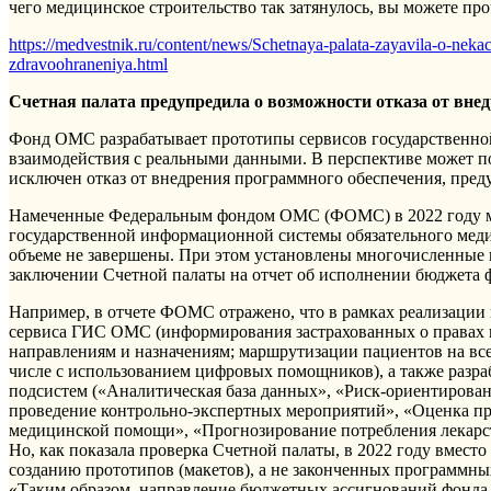
чего медицинское строительство так затянулось, вы можете про
https://medvestnik.ru/content/news/Schetnaya-palata-zayavila-o-neka
zdravoohraneniya.html
Счетная палата предупредила о возможности отказа от вн
Фонд ОМС разрабатывает прототипы сервисов государственно
взаимодействия с реальными данными. В перспективе может по
исключен отказ от внедрения программного обеспечения, пред
Намеченные Федеральным фондом ОМС (ФОМС) в 2022 году м
государственной информационной системы обязательного мед
объеме не завершены. При этом установлены многочисленные н
заключении Счетной палаты на отчет об исполнении бюджета 
Например, в отчете ФОМС отражено, что в рамках реализации 
сервиса ГИС ОМС (информирования застрахованных о правах 
направлениям и назначениям; маршрутизации пациентов на все
числе с использованием цифровых помощников), а также разра
подсистем («Аналитическая база данных», «Риск-ориентирова
проведение контрольно-экспертных мероприятий», «Оценка пр
медицинской помощи», «Прогнозирование потребления лекарст
Но, как показала проверка Счетной палаты, в 2022 году вместо 
созданию прототипов (макетов), а не законченных программны
«Таким образом, направление бюджетных ассигнований фонда н