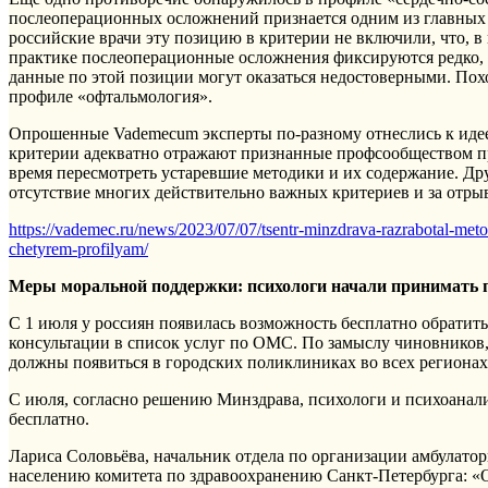
послеоперационных осложнений признается одним из главных
российские врачи эту позицию в критерии не включили, что, в
практике послеоперационные осложнения фиксируются редко, 
данные по этой позиции могут оказаться недостоверными. По
профиле «офтальмология».
Опрошенные Vademecum эксперты по-разному отнеслись к идее
критерии адекватно отражают признанные профсообществом 
время пересмотреть устаревшие методики и их содержание. Др
отсутствие многих действительно важных критериев и за отры
https://vademec.ru/news/2023/07/07/tsentr-minzdrava-razrabotal-met
chetyrem-profilyam/
Меры моральной поддержки: психологи начали принимать
С 1 июля у россиян появилась возможность бесплатно обратить
консультации в список услуг по ОМС. По замыслу чиновников
должны появиться в городских поликлиниках во всех регионах 
С июля, согласно решению Минздрава, психологи и психоанал
бесплатно.
Лариса Соловьёва, начальник отдела по организации амбулат
населению комитета по здравоохранению Санкт-Петербурга: 