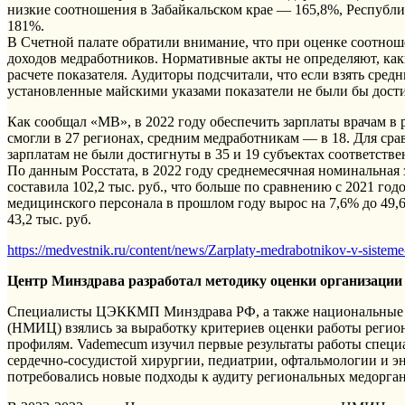
низкие соотношения в Забайкальском крае — 165,8%, Республ
181%.
В Счетной палате обратили внимание, что при оценке соотнош
доходов медработников. Нормативные акты не определяют, ка
расчете показателя. Аудиторы подсчитали, что если взять сред
установленные майскими указами показатели не были бы дост
Как сообщал «МВ», в 2022 году обеспечить зарплаты врачам в 
смогли в 27 регионах, средним медработникам — в 18. Для срав
зарплатам не были достигнуты в 35 и 19 субъектах соответстве
По данным Росстата, в 2022 году среднемесячная номинальная з
составила 102,2 тыс. руб., что больше по сравнению с 2021 го
медицинского персонала в прошлом году вырос на 7,6% до 49,6
43,2 тыс. руб.
https://medvestnik.ru/content/news/Zarplaty-medrabotnikov-v-sistem
Центр Минздрава разработал методику оценки организаци
Специалисты ЦЭККМП Минздрава РФ, а также национальные 
(НМИЦ) взялись за выработку критериев оценки работы регио
профилям. Vademecum изучил первые результаты работы спец
сердечно-сосудистой хирургии, педиатрии, офтальмологии и э
потребовались новые подходы к аудиту региональных медорга