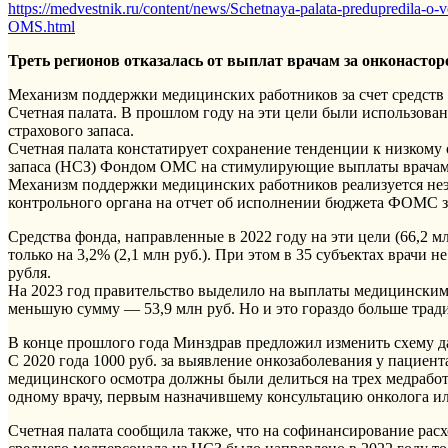
https://medvestnik.ru/content/news/Schetnaya-palata-predupredila-o
OMS.html
Треть регионов отказалась от выплат врачам за онконасто
Механизм поддержки медицинских работников за счет средств
Счетная палата. В прошлом году на эти цели были использован
страхового запаса.
Счетная палата констатирует сохранение тенденции к низкому
запаса (НСЗ) Фондом ОМС на стимулирующие выплаты врачам 
Механизм поддержки медицинских работников реализуется неэ
контрольного органа на отчет об исполнении бюджета ФОМС за
Средства фонда, направленные в 2022 году на эти цели (66,2 
только на 3,2% (2,1 млн руб.). При этом в 35 субъектах врачи 
рубля.
На 2023 год правительство выделило на выплаты медицинским
меньшую сумму — 53,9 млн руб. Но и это гораздо больше трад
В конце прошлого года Минздрав предложил изменить схему 
С 2020 года 1000 руб. за выявление онкозаболевания у пациен
медицинского осмотра должны были делиться на трех медработ
одному врачу, первым назначившему консультацию онколога и
Счетная палата сообщила также, что на софинансирование расх