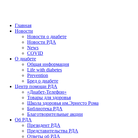
победить. ©: Хорхе Каналес, 1996.
2026 — 2030 в РДА — пятилетка предотвращения «болезней
цивилизации» путем популяризации здорового питания.
Главная
Новости
Новости о диабете
Новости РДА
News
COVID
О диабете
Общая информация
Life with diabetes
Prevention
Бред о диабете
Центр помощи РДА
«Диабет-Телефон»
Товары для здоровья
Школа здоровья им.Эрнесто Рома
Библиотека РДА
Благотворительные акции
Об РДА
Президент РДА
Представительства РДА
Ответы об РДА