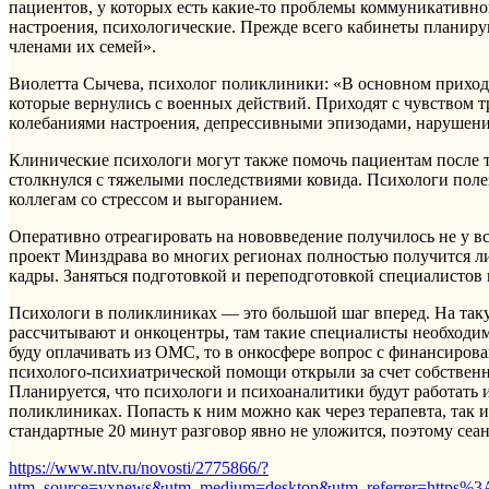
пациентов, у которых есть какие-то проблемы коммуникативног
настроения, психологические. Прежде всего кабинеты планир
членами их семей».
Виолетта Сычева, психолог поликлиники: «В основном приход
которые вернулись с военных действий. Приходят с чувством 
колебаниями настроения, депрессивными эпизодами, нарушени
Клинические психологи могут также помочь пациентам после т
столкнулся с тяжелыми последствиями ковида. Психологи поле
коллегам со стрессом и выгоранием.
Оперативно отреагировать на нововведение получилось не у вс
проект Минздрава во многих регионах полностью получится ли
кадры. Заняться подготовкой и переподготовкой специалистов
Психологи в поликлиниках — это большой шаг вперед. На так
рассчитывают и онкоцентры, там такие специалисты необходи
буду оплачивать из ОМС, то в онкосфере вопрос с финансиров
психолого-психиатрической помощи открыли за счет собственн
Планируется, что психологи и психоаналитики будут работать 
поликлиниках. Попасть к ним можно как через терапевта, так 
стандартные 20 минут разговор явно не уложится, поэтому сеанс
https://www.ntv.ru/novosti/2775866/?
utm_source=yxnews&utm_medium=desktop&utm_referrer=https