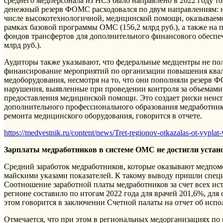
среднего медперсонала из НСЗ было направлено в 2022 году то
денежный резерв ФОМС расходовался по двум направлениям: н
числе высокотехнологичной, медицинской помощи, оказываем
рамках базовой программы ОМС (156,2 млрд руб.), а также на
фондов трансфертов для дополнительного финансового обеспе
млрд руб.).
Аудиторы также указывают, что федеральные медцентры не пол
финансирование мероприятий по организации повышения квал
медоборудования, несмотря на то, что они пополняли резерв 
нарушения, выявленные при проведении контроля за объемами,
предоставления медицинской помощи. Это создает риски неис
дополнительного профессионального образования медработник
ремонта медицинского оборудования, говорится в отчете.
https://medvestnik.ru/content/news/Tret-regionov-otkazalas-ot-vypla
Зарплаты медработников в системе ОМС не достигли устан
Средний заработок медработников, которые оказывают медпом
майскими указами показателей. К такому выводу пришли спец
Соотношение заработной платы медработников за счет всех ис
регионе составило по итогам 2022 года для врачей 201,6%, дл
этом говорится в заключении Счетной палаты на отчет об исп
Отмечается, что при этом в региональных медорганизациях по 