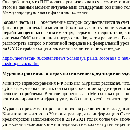
Она добавила, что ПГГ должна реализовываться в соответстви
этом на данный момент актуальными стандартами охвачено то
Международную классификацию болезней.
Базовая часть ПГГ, обеспечение которой осуществляется за сч
финансированием. По мнению Изотовой, действующий механи
неработающего населения имеет ряд серьезных недостатков, 
системы ОМС и излишней нагрузке на бюджеты регионов. В свя
рассмотреть вопрос о поэтапной передаче на федеральный уро
на ОМС неработающего населения за детей и пенсионеров.
https://medvestnik.ru/content/news/Schetnaya-palata-soobshila-o-neu
medorganizacii.html
Мурашко рассказал о мерах по снижению кредиторской зад
Министр здравоохранения РФ Михаил Мурашко рассказал, что,
субъектам, чтобы снизить объем просроченной кредиторской за
решению проблемы. В числе прочего глава Минздрава призвал 
«оптимизировать» инфраструктуру больниц, чтобы снизить д
Мурашко прокомментировал вопрос на расширенном заседании 
Комитета по контролю 29 июня, реагируя на информацию Счет
кредиторской задолженности в 2019-2021 годах более чем впо
управления экономикой» и предложил несколько путей ее реше