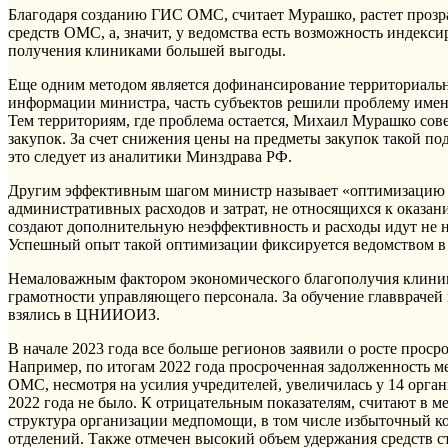
Благодаря созданию ГИС ОМС, считает Мурашко, растет прозр
средств ОМС, а, значит, у ведомства есть возможность индекси
получения клиниками большей выгоды.
Еще одним методом является дофинансирование территориаль
информации министра, часть субъектов решили проблему имен
Тем территориям, где проблема остается, Михаил Мурашко сов
закупок. За счет снижения цены на предметы закупок такой п
это следует из аналитики Минздрава РФ.
Другим эффективным шагом министр называет «оптимизацию 
административных расходов и затрат, не относящихся к оказ
создают дополнительную неэффективность и расходы идут не 
Успешный опыт такой оптимизации фиксируется ведомством в 
Немаловажным фактором экономического благополучия клини
грамотности управляющего персонала. За обучение главврачей
взялись в ЦНИИОИЗ.
В начале 2023 года все больше регионов заявили о росте прос
Например, по итогам 2022 года просроченная задолженность м
ОМС, несмотря на усилия учредителей, увеличилась у 14 орга
2022 года не было. К отрицательным показателям, считают в
структура организации медпомощи, в том числе избыточный к
отделений. Также отмечен высокий объем удержания средств 