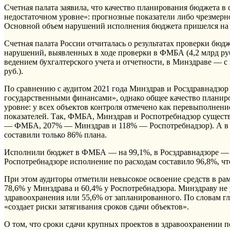
Счетная палата заявила, что качество планирования бюджета в
недостаточном уровне»: прогнозные показатели либо чрезмер
Основной объем нарушений исполнения бюджета пришелся н
Счетная палата России отчиталась о результатах проверки бюд
нарушений, выявленных в ходе проверки в ФМБА (4,2 млрд руб.)
ведением бухгалтерского учета и отчетности, в Минздраве — 
руб.).
По сравнению с аудитом 2021 года Минздрав и Росздравнадзор
государственными финансами», однако общее качество планиро
уровне: у всех объектов контроля отмечено как перевыполнен
показателей. Так, ФМБА, Минздрав и Роспотребнадзор сущест
— ФМБА, 207% — Минздрав и 118% — Роспотребнадзор). А в Р
составили только 86% плана.
Исполнили бюджет в ФМБА — на 99,1%, в Росздравнадзоре — 
Роспотребнадзоре исполнение по расходам составило 96,8%, что
При этом аудиторы отметили невысокое освоение средств в р
78,6% у Минздрава и 60,4% у Роспотребнадзора. Минздраву не 
здравоохранения или 55,6% от запланированного. По словам г
«создает риски затягивания сроков сдачи объектов».
О том, что сроки сдачи крупных проектов в здравоохранении п