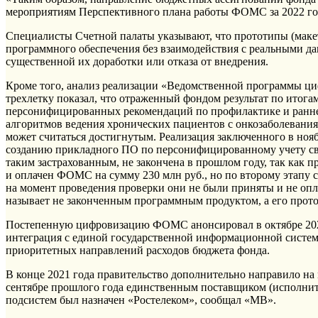
мероприятиям Перспективного плана работы ФОМС за 2022 год
Специалисты Счетной палаты указывают, что прототипы (макет
программного обеспечения без взаимодействия с реальными да
существенной их доработки или отказа от внедрения.
Кроме того, анализ реализации «Ведомственной программы 
трехлетку показал, что отраженный фондом результат по итога
персонифицированных рекомендаций по профилактике и ранней
алгоритмов ведения хронических пациентов с онкозаболевани
может считаться достигнутым. Реализация заключенного в ноя
созданию прикладного ПО по персонифицированному учету св
таким застрахованным, не закончена в прошлом году, так как п
и оплачен ФОМС на сумму 230 млн руб., но по второму этапу с
на момент проведения проверки они не были приняты и не опл
называет не законченным программным продуктом, а его прото
Постепенную цифровизацию ФОМС анонсировал в октябре 20
интеграция с единой государственной информационной систем
приоритетных направлений расходов бюджета фонда.
В конце 2021 года правительство дополнительно направило н
сентябре прошлого года единственным поставщиком (исполните
подсистем был назначен «Ростелеком», сообщал «МВ».