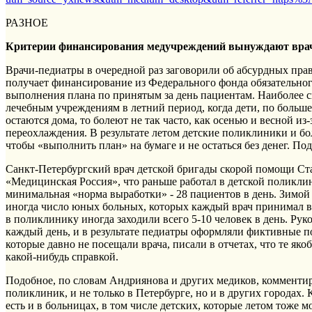
РАЗНОЕ
Критерии финансирования медучреждений вынуждают врач
Врачи-педиатры в очередной раз заговорили об абсурдных пра
получает финансирование из Федерального фонда обязательног
выполнения плана по принятым за день пациентам. Наиболее с
лечебным учреждениям в летний период, когда дети, по большей
остаются дома, то болеют не так часто, как осенью и весной из
переохлаждения. В результате летом детские поликлиники и 
чтобы «выполнить план» на бумаге и не остаться без денег. Под
Санкт-Петербургский врач детской бригады скорой помощи Ст
«Медицинская Россия», что раньше работал в детской поликлин
минимальная «норма выработки» - 28 пациентов в день. Зимой
иногда число юных больных, которых каждый врач принимал в т
в поликлинику иногда заходили всего 5-10 человек в день. Ру
каждый день, и в результате педиатры оформляли фиктивные п
которые давно не посещали врача, писали в отчетах, что те як
какой-нибудь справкой.
Подобное, по словам Андриянова и других медиков, комментир
поликлиник, и не только в Петербурге, но и в других городах.
есть и в больницах, в том числе детских, которые летом тоже м