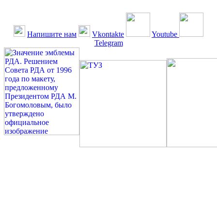
Напишите нам
Vkontakte
Youtube
Telegram
©: Российская Диабетическая Газета и Российская
Диабетическая Ассоциация, 1990 - 2026. Использование,
перепечатка, цитирование, комментирование любых материалов,
текстов возможны ТОЛЬКО ПО ПИСЬМЕННОМУ
РАЗРЕШЕНИЮ РЕДАКЦИИ
Миссия РДА — излечение человека с сахарным диабетом. ©:
Богомолов М.В., 1996.
Сахарный диабет — не образ жизни, а враг, которого нужно