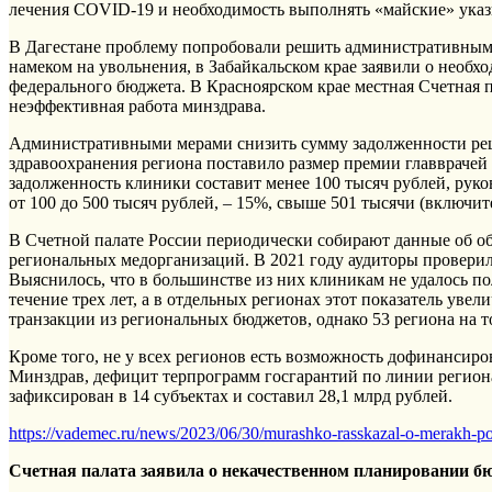
лечения COVID-19 и необходимость выполнять «майские» указ
В Дагестане проблему попробовали решить административными
намеком на увольнения, в Забайкальском крае заявили о необ
федерального бюджета. В Красноярском крае местная Счетная па
неэффективная работа минздрава.
Административными мерами снизить сумму задолженности реш
здравоохранения региона поставило размер премии главврачей в
задолженность клиники составит менее 100 тысяч рублей, руко
от 100 до 500 тысяч рублей, – 15%, свыше 501 тысячи (включит
В Счетной палате России периодически собирают данные об о
региональных медорганизаций. В 2021 году аудиторы проверил
Выяснилось, что в большинстве из них клиникам не удалось по
течение трех лет, а в отдельных регионах этот показатель уве
транзакции из региональных бюджетов, однако 53 региона на
Кроме того, не у всех регионов есть возможность дофинансиро
Минздрав, дефицит терпрограмм госгарантий по линии регион
зафиксирован в 14 субъектах и составил 28,1 млрд рублей.
https://vademec.ru/news/2023/06/30/murashko-rasskazal-o-merakh-po-
Счетная палата заявила о некачественном планировании бю