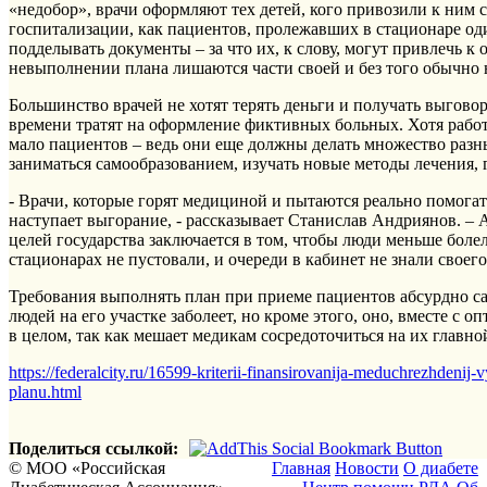
«недобор», врачи оформляют тех детей, кого привозили к ним 
госпитализации, как пациентов, пролежавших в стационаре оди
подделывать документы – за что их, к слову, могут привлечь к 
невыполнении плана лишаются части своей и без того обычно 
Большинство врачей не хотят терять деньги и получать выговоры
времени тратят на оформление фиктивных больных. Хотя работы
мало пациентов – ведь они еще должны делать множество разны
заниматься самообразованием, изучать новые методы лечения
- Врачи, которые горят медициной и пытаются реально помогат
наступает выгорание, - рассказывает Станислав Андриянов. – 
целей государства заключается в том, чтобы люди меньше боле
стационарах не пустовали, и очереди в кабинет не знали своего
Требования выполнять план при приеме пациентов абсурдно само
людей на его участке заболеет, но кроме этого, оно, вместе с 
в целом, так как мешает медикам сосредоточиться на их главн
https://federalcity.ru/16599-kriterii-finansirovanija-meduchrezhdenij
planu.html
Поделиться ссылкой:
© МОО «Российская
Главная
Новости
О диабете