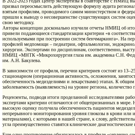
В 2022-2023 годах Центр экспертизы в соавторстве с НМИЦ в
призвал переосмыслить действующую формулу аудита регионал
взятым профилям, проводимого самим министерством и фед
пришли к выводу о несовершенстве существующих систем оц
свою методику.
Авторы концепции досконально изучили отчеты НМИЦ об итог
привели поддающиеся стандартизации критерии «в соответст
используемыми при построении систем бенчмаркинга». На перв
профилей медпомощи – педиатрии, офтальмологии, эндокринол
хирургии. Экспертами по дисциплинам, соответственно, выст
НМИЦ «МНТК «Микрохирургия глаза им. академика С.Н. Ф
им. А.Н. Бакулева.
В зависимости от профиля, перечни критериев состоят из 13–25
стационарном (операционная активность, осложнения, занятост
обеспеченность медизделиями и лекарствами) этапах. К общим
заболеваемость (выявляемость) на уровне региона, количество
Рецензенты, подводя итоги проделанной исследователями рабо
экспертами критерии отличаются от общепризнанных в мире. 
высокую оценку получила обеспеченность пациентов медиздел
непрерывного мониторирования уровня глюкозы в крови или
материалами), с которыми в нашей стране, к слову, действитель
угла преимущественно ставятся клинические диагностические 
Еще одно противоречие обнаружилось в профиле «сердечно-сосу