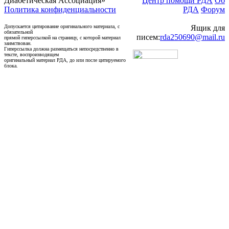
Диабетическая Ассоциация»
Центр помощи РДА
Об
Политика конфиденциальности
РДА
Форум
Допускается цитирование оригинального материала, с
Ящик для
обязательной
писем:
rda250690@mail.ru
прямой гиперссылкой на страницу, с которой материал
заимствован.
Гиперссылка должна размещаться непосредственно в
тексте, воспроизводящем
оригинальный материал РДА, до или после цитируемого
блока.