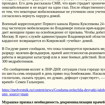
проходил. Его дочь рассказала СМИ, что врач страдает хронич
онкозаболевание и не видит на один глаз. После общественног
ее тем, что некоторые мобилизованные не уточняли свои учетн
согласились вернуть хирурга домой.
Военный корреспондент Первого канала Ирина Куксенкова 24 се
под частичную мобилизацию во Владимире попала врач-кардио
дает женщине право на освобождение от призыва. Чтобы добит
Москву. В пресс-службе администрации Владимирской области 
кардиолог возвращается из Ковровской «учебки» домой.
В Госдуме ранее сообщали, что пока планируется призывать ме
разряду: мужчин-фельдшеров, врачей анестезиологов-реанимат
работы в медицине катастроф или в зоне боевых действий. Все
300 медработников.
«По сообщениям коллег в ЛНР-ДНР, ситуация стала гораздо х
по шесть-семь операций в день прямо под бомбежками. Насколь
госпиталях, сказать трудно, но думаю, дефицит существует»,
врачей» Семен Гальперин.
https://medvestnik.ru/content/news/Gosduma-poluchila-desyatki-jalob
utm_source=main
Мурашко признал необходимость декриминализации врачеб