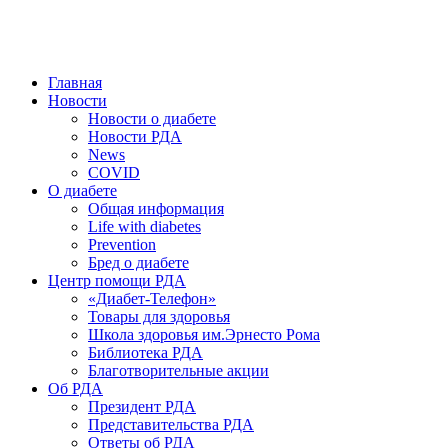
победить. ©: Хорхе Каналес, 1996.
2026 — 2030 в РДА — пятилетка предотвращения «болезней
цивилизации» путем популяризации здорового питания.
Главная
Новости
Новости о диабете
Новости РДА
News
COVID
О диабете
Общая информация
Life with diabetes
Prevention
Бред о диабете
Центр помощи РДА
«Диабет-Телефон»
Товары для здоровья
Школа здоровья им.Эрнесто Рома
Библиотека РДА
Благотворительные акции
Об РДА
Президент РДА
Представительства РДА
Ответы об РДА