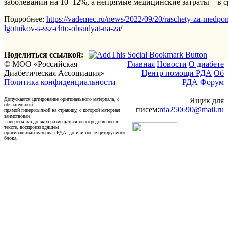
заболеваний на 10–12%, а непрямые медицинские затраты – в с
Подробнее:
https://vademec.ru/news/2022/09/20/raschety-za-medpo
lgotnikov-s-ssz-chto-obsudyat-na-za/
Поделиться ссылкой:
© МОО «Российская
Главная
Новости
О диабете
Диабетическая Ассоциация»
Центр помощи РДА
Об
Политика конфиденциальности
РДА
Форум
Допускается цитирование оригинального материала, с
Ящик для
обязательной
писем:
rda250690@mail.ru
прямой гиперссылкой на страницу, с которой материал
заимствован.
Гиперссылка должна размещаться непосредственно в
тексте, воспроизводящем
оригинальный материал РДА, до или после цитируемого
блока.