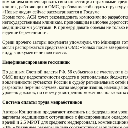
компаниям компенсировать свои инвестиции страховыми средс
клиник, работающих в ОМС, требование соблюдать структуру 
«Новые люди» сейчас рассматривается в Госдуме.
Кроме того, АСИ хочет рекомендовать комиссиям по разработ
негосударственным клиникам, проводящим наиболее дорогост
медицинскими услугами. К примеру, давать объемы не только 
ведение беременности.
Среди прочего авторы документа упомянули, что Минздрав гот
могли распоряжаться средствами ОМС «только после завершени
виду, в документе не поясняется.
Недофинансирование госклиник
По данным Счетной палаты РФ, 56 субъектов не участвуют в
ОМС ввиду недостаточности средств в региональных бюджетах
вовлеченности субъектов России в судьбу региональных сетей
разработка перечня случаев, когда медорганизация, имеющая 
уровень доходов, по своему усмотрению может воспользовать
Система оплаты труда медработников
Авторы Концепции предлагают изменить на федеральном уров
зарплаты медицинских сотрудников с фиксированным окладом
врачей и 2,5 МРОТ для среднего медперсонала), компенсацио
20%. «Указанные размеры оклада соответствуют зарплатным о