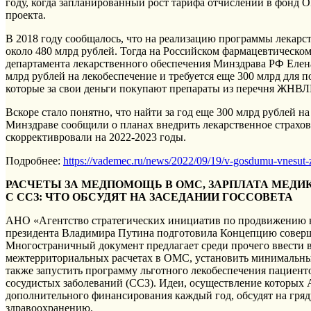
году, когда запланированный рост тарифа отчислений в фонд
проекта.
В 2018 году сообщалось, что на реализацию программы лекарс
около 480 млрд рублей. Тогда на Российском фармацевтическ
департамента лекарственного обеспечения Минздрава РФ Елена
млрд рублей на лекобеспечение и требуется еще 300 млрд для 
которые за свои деньги покупают препараты из перечня ЖНВЛ
Вскоре стало понятно, что найти за год еще 300 млрд рублей на
Минздраве сообщили о планах внедрить лекарственное страхова
скоррективровали на 2022-2023 годы.
Подробнее:
https://vademec.ru/news/2022/09/19/v-gosdumu-vnesut-
РАСЧЕТЫ ЗА МЕДПОМОЩЬ В ОМС, ЗАРПЛАТА МЕДИ
С ССЗ: ЧТО ОБСУДЯТ НА ЗАСЕДАНИИ ГОССОВЕТА
АНО «Агентство стратегических инициатив по продвижению 
президента Владимира Путина подготовила Концепцию соверш
Многостраничный документ предлагает среди прочего ввести 
межтерриториальных расчетах в ОМС, установить минимальный
также запустить программу льготного лекобеспечения пациенто
сосудистых заболеваний (ССЗ). Идеи, осуществление которых
дополнительного финансирования каждый год, обсудят на гряд
здравоохранению.