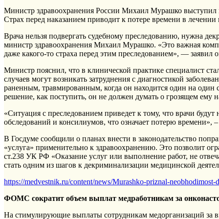
Министр здравоохранения России Михаил Мурашко выступил п
Страх перед наказанием приводит к потере времени в лечении 
Врача нельзя подвергать судебному преследованию, нужна дек
министр здравоохранения Михаил Мурашко. «Это важная комп
даже какого-то страха перед этим преследованием», — заявил о
Министр пояснил, что в клинической практике специалист ста
случаев могут возникать затруднения с диагностикой заболева
раненным, травмированным, когда он находится один на один 
решение, как поступить, он не должен думать о грозящем ему н
«Ситуация с преследованием приведет к тому, что врачи будут
обследований и консилиумов, что означает потерю времени», 
В Госдуме сообщили о планах внести в законодательство попра
«услуга» применительно к здравоохранению. Это позволит огр
ст.238 УК РФ «Оказание услуг или выполнение работ, не отве
стать одним из шагов к декриминализации медицинской деяте
https://medvestnik.ru/content/news/Murashko-priznal-neobhodimost-de
ФОМС сократит объем выплат медработникам за онконаст
На стимулирующие выплаты сотрудникам медорганизаций за вы