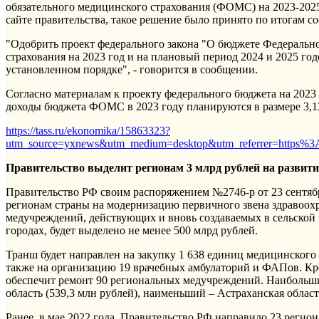
обязательного медицинского страхования (ФОМС) на 2023-2025
сайте правительства, такое решение было принято по итогам со
"Одобрить проект федерального закона "О бюджете Федеральн
страхования на 2023 год и на плановый период 2024 и 2025 год
установленном порядке", - говорится в сообщении.
Согласно материалам к проекту федерального бюджета на 2023 
доходы бюджета ФОМС в 2023 году планируются в размере 3,135
https://tass.ru/ekonomika/15863323?
utm_source=yxnews&utm_medium=desktop&utm_referrer=https
Правительство выделит регионам 3 млрд рублей на развити
Правительство РФ своим распоряжением №2746-р от 23 сентября
регионам страны на модернизацию первичного звена здравоохр
медучреждений, действующих и вновь создаваемых в сельской 
городах, будет выделено не менее 500 млрд рублей.
Транш будет направлен на закупку 1 638 единиц медицинского
также на организацию 19 врачебных амбулаторий и ФАПов. Кр
обеспечит ремонт 90 региональных медучреждений. Наибольш
область (539,3 млн рублей), наименьший – Астраханская област
Ранее, в мае 2022 года, Правительство РФ направило 23 регио