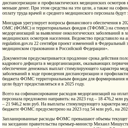
диспансеризации и профилактических медицинских осмотров на
меньше денег. При этом средства на эти цели, а также на соф
оплату труда врачей и среднего медицинского персонала будут 
Минздрав урегулирует вопросы финансового обеспечения в 20
ОМС (ФОМС) и ‎территориальных фондов (ТФОМС) на стиму
медорганизаций за выявление онкологических заболеваний в 
медицинских осмотров населения. Ведомство представило на 
regulation.gov.ru 22 сентября проект изменений ‎в Федеральный
медицинском страховании ‎в Российской Федерации».
Документом предусматривается продление срока действия пол
кадрового дефицита в медорганизациях, оказывающих первичн
обеспечение денежных выплат стимулирующего характера мед
заболеваний в ходе проведения диспансеризации и профилакти
бюджета ФОМС территориальным фондам для формирования нор
цели будут предоставляться и в 2025 году.
Всего на софинансирование расходов медорганизаций на оплат
персонала предложено направить: на 2023 год – 18 476,2 млн руб
– 21 946,2 млн руб. На выплаты стимулирующего характера ме
бюджете ФОМС предусмотрено на 2023 год 54 млн руб., на 2024-й
Запланированные расходы ФОМС превышают объемы текущего г
на заседании правительства премьер-министр Михаил Мишуст