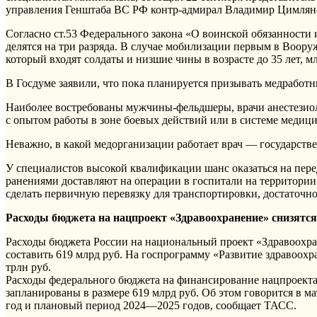
управления Генштаба ВС РФ контр-адмирал Владимир Цимлян
Согласно ст.53 Федерального закона «О воинской обязанности 
делятся на три разряда. В случае мобилизации первым в Воору
который входят солдаты и низшие чины в возрасте до 35 лет, м
В Госдуме заявили, что пока планируется призывать медработни
Наиболее востребованы мужчины-фельдшеры, врачи анестезиол
с опытом работы в зоне боевых действий или в системе медиц
Неважно, в какой медорганизации работает врач — государств
У специалистов высокой квалификации шанс оказаться на пер
ранениями доставляют на операции в госпитали на территории
сделать первичную перевязку для транспортировки, достаточн
Расходы бюджета на нацпроект «Здравоохранение» снизятс
Расходы бюджета России на национальный проект «Здравоохра
составить 619 млрд руб. На госпрограмму «Развитие здравоохра
трлн руб.
Расходы федерального бюджета на финансирование нацпроект
запланированы в размере 619 млрд руб. Об этом говорится в ма
год и плановый период 2024—2025 годов, сообщает ТАСС.