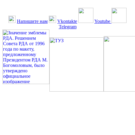
Напишите нам
Vkontakte
Youtube
Telegram
©: Российская Диабетическая Газета и Российская
Диабетическая Ассоциация, 1990 - 2026. Использование,
перепечатка, цитирование, комментирование любых материалов,
текстов возможны ТОЛЬКО ПО ПИСЬМЕННОМУ
РАЗРЕШЕНИЮ РЕДАКЦИИ
Миссия РДА — излечение человека с сахарным диабетом. ©:
Богомолов М.В., 1996.
Сахарный диабет — не образ жизни, а враг, которого нужно