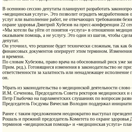
В осеннюю сессию депутаты планируют разработать законопрое
«медицинская услуга». Это позволит оградить медработников 
услуг или выполнение работ, не отвечающих требованиям безо
охране здоровья Дмитрий Хубезов на пресс-конференции 22 се
«Мы хотели бы уйти от понятия «услуга» в отношении медици
оказываем помощь, а не услугу. Это один из шагов, чтобы сде
депутат.
Он уточнил, что решение будет технически сложным, так как
финансовых документов оперирует этим термином. Изменения
и времени.
По словам Хубезова, право врача на обоснованный риск уже заф
Прим. ред.). Готовящиеся изменения в законодательство не пр
ответственности за халатность или ненадлежащее исполнение 
он.
Убрать из законодательства о медицинской деятельности слов
И.М. Сеченова, Председатель Совета ректоров медицинских и
Петр Глыбочко на парламентских слушаниях по вопросам разв
Председатель Госдумы Вячеслав Володин поддержал инициати
Ранее с таким предложением неоднократно выступал президе
Рошаль и прежний председатель Комитета по охране здоровья 
терминов «медицинская помощь» и «медицинская услуга» плани