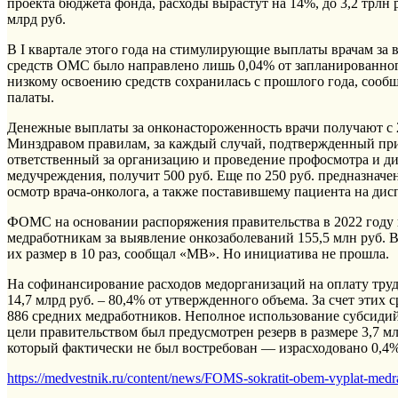
проекта бюджета фонда, расходы вырастут на 14%, до 3,2 трл
млрд руб.
В I квартале этого года на стимулирующие выплаты врачам за
средств ОМС было направлено лишь 0,04% от запланированного
низкому освоению средств сохранилась с прошлого года, сооб
палаты.
Денежные выплаты за онконастороженность врачи получают с 
Минздравом правилам, за каждый случай, подтвержденный при
ответственный за организацию и проведение профосмотра и д
медучреждения, получит 500 руб. Еще по 250 руб. предназнач
осмотр врача-онколога, а также поставившему пациента на ди
ФОМС на основании распоряжения правительства в 2022 год
медработникам за выявление онкозаболеваний 155,5 млн руб. 
их размер в 10 раз, сообщал «МВ». Но инициатива не прошла.
На софинансирование расходов медорганизаций на оплату тр
14,7 млрд руб. – 80,4% от утвержденного объема. За счет этих 
886 средних медработников. Неполное использование субсидий 
цели правительством был предусмотрен резерв в размере 3,7 мл
который фактически не был востребован — израсходовано 0,4%
https://medvestnik.ru/content/news/FOMS-sokratit-obem-vyplat-medr