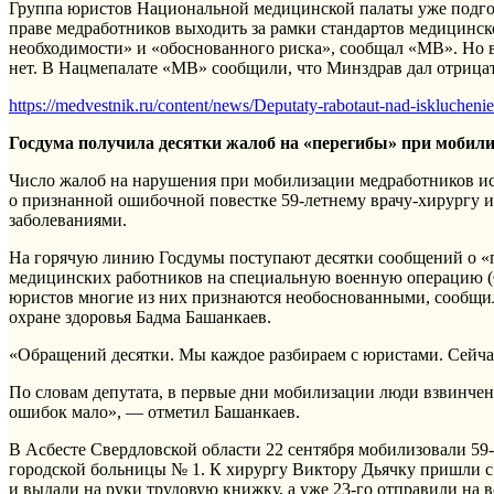
Группа юристов Национальной медицинской палаты уже подгот
праве медработников выходить за рамки стандартов медицинс
необходимости» и «обоснованного риска», сообщал «МВ». Но в
нет. В Нацмепалате «МВ» сообщили, что Минздрав дал отрицат
https://medvestnik.ru/content/news/Deputaty-rabotaut-nad-isklucheni
Госдума получила десятки жалоб на «перегибы» при мобил
Число жалоб на нарушения при мобилизации медработников исч
о признанной ошибочной повестке 59-летнему врачу-хирургу и
заболеваниями.
На горячую линию Госдумы поступают десятки сообщений о «п
медицинских работников на специальную военную операцию (С
юристов многие из них признаются необоснованными, сообщи
охране здоровья Бадма Башанкаев.
«Обращений десятки. Мы каждое разбираем с юристами. Сейчас
По словам депутата, в первые дни мобилизации люди взвинче
ошибок мало», — отметил Башанкаев.
В Асбесте Свердловской области 22 сентября мобилизовали 59
городской больницы № 1. К хирургу Виктору Дьячку пришли с 
и выдали на руки трудовую книжку, а уже 23-го отправили на