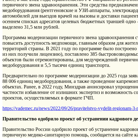
первичного звена здравоохранения. Эти средства предназначен
медоборудования (рентгеновские и УЗИ-аппараты, электрокар
автомобилей для выездов врачей на вызовы и доставки пациен
осеннем списках адресатов целевых бюджетных траншей одно –
выделено 31,5 млн рублей.
Программа модернизации первичного звена здравоохранения ст
повысить доступность медпомощи, главным образом для жите
территорий страны. В 2021 году по программе было построено
из них получили лицензию), поставлено 385 быстровозводимых
объектов были отремонтированы, для медучреждений первично
медоборудования и 5,5 тысячи единиц транспорта.
Предварительно по программе модернизации до 2025 года заяв
88 006 единиц медоборудования, а также проведение капремонт
объектах. Ранее, в 2022 году, Минздрав анонсировал упрощени
частности избавление от излишних экспертиз и возможность 
проектов, осуществляемых в формате ГЧП.
https://vademec.ru/news/2022/09/26/pravitelstvo-vydelit-regionam-3-
Правительство одобрило проект об устранении кадрового д
Правительство России одобрило проект об устранение кадров
первичную медико-санитарную помощь, сообщается на сайте к