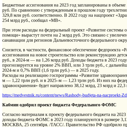
Бюджетные ассигнования на 2023 год запланированы в объеме 3
руб. По сравнению с утвержденным в прошлом году трехлетн
329,8 млн руб. соответственно. В 2022 году на нацпроект «Зд
254 млрд руб., сообщал «МВ».
При этом расходы на федеральный проект «Развитие системы 
помощи» вырастут почти на 2 млрд руб. Это связано с увеличе
санавиации для регионов Дальневосточного федерального округ
Снизится, в частности, финансовое обеспечение федпроекта «Р
ассигнования на новое строительство или реконструкцию детск
руб., в 2024-м — на 1,26 млрд руб. Доходы бюджета в 2023 год
прогнозируется на уровне 2% ВВП, или 3 трлн руб., с дальней
2024-м и 0,7% ВВП (1,6 трлн руб.) — в 2025 году.
Расходы на реализацию госпрограммы «Развитие здравоохранения
м — 1,22 трлн руб. и в 2025–м — 1,23 трлн руб. Из них на фе
здравоохранения» будет направлено 38,12 млрд, 23 млрд и 22,3 
https://medvestnik.ru/content/news/Rashody-budjeta-na-nacproekt-Z
Кабмин одобрил проект бюджета Федерального ФОМС
Согласно материалам к проекту федерального бюджета на 2023 
доходы бюджета ФОМС в 2023 году планируются в размере 3,135
МОСКВА, 25 сентября. /ТАСС/. Правительство РФ одобрило п