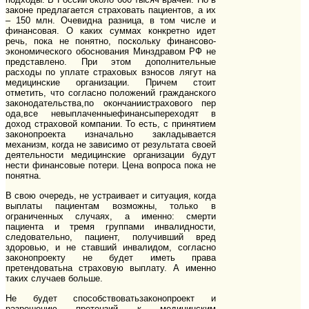
законе предлагается страховать пациентов, а их
– 150 млн. Очевидна разница, в том числе и
финансовая. О каких суммах конкретно идет
речь, пока не понятно, поскольку финансово-
экономического обоснования Минздравом РФ не
представлено. При этом дополнительные
расходы по уплате страховых взносов лягут на
медицинские организации. Причем стоит
отметить, что согласно положений гражданского
законодательства,по окончаниистрахового пер
ода,все невыплаченныефинансыпереходят в
доход страховой компании. То есть, с принятием
законопроекта изначально закладывается
механизм, когда не зависимо от результата своей
деятельности медицинские организации будут
нести финансовые потери. Цена вопроса пока не
понятна.
В свою очередь, не устраивает и ситуация, когда
выплаты пациентам возможны, только в
ограниченных случаях, а именно: смерти
пациента и тремя группами инвалидности,
следовательно, пациент, получивший вред
здоровью, и не ставший инвалидом, согласно
законопроекту не будет иметь права
претендоватьна страховую выплату. А именно
таких случаев больше.
Не будет способствоватьзаконопроект и
разрешению претензий к медицинским