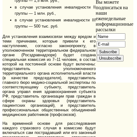
группы — 1,5 млн. руб.;
Вы можете
в случае установления инвалидности II
подписаться на
наши
группы — 1 млн. руб.,
еженедельные
в случае установления инвалидности III
информационные
группы — 500 тыс. руб.
рассылки
Для установления взаимосвязи между вредом и
теми причинами, которые привели к его
наступлению, согласно законопроекту, в
уполномоченном территориальном федеральном
органе (Росздравнадзоре) будет создана
специальная комиссия из 7–11 человек, в состав
которой на постоянной основе будут включены:
представитель уполномоченного
территориального органа исполнительной власти
(в качестве председателя), представитель
главного бюро медико-социальной экспертизы по
соответствующему субъекту, представитель
органа управл ения здравоохранения субъекта
РФ, представитель организации прав граждан в
сфере охраны здоровья (представитель
пациентских организаций), и представитель
профессиональных общественных объединений
медицинских работников (профсоюзов).
На временной основе для расследования
каждого страхового случая в комиссию будут
включаться сам пострадавший или его законный