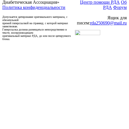
Диабетическая Ассоциация»
Центр помощи РДА
Об
Политика конфиденциальности
РДА
Форум
Допускается цитирование оригинального материала, с
Ящик для
обязательной
писем:
rda250690@mail.ru
прямой гиперссылкой на страницу, с которой материал
заимствован.
Гиперссылка должна размещаться непосредственно в
тексте, воспроизводящем
оригинальный материал РДА, до или после цитируемого
блока.