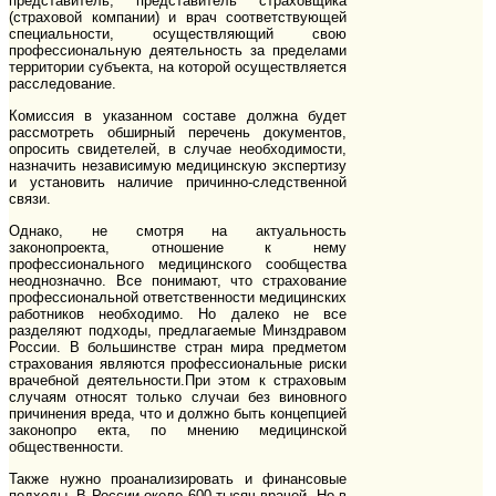
представитель, представитель страховщика
(страховой компании) и врач соответствующей
специальности, осуществляющий свою
профессиональную деятельность за пределами
территории субъекта, на которой осуществляется
расследование.
Комиссия в указанном составе должна будет
рассмотреть обширный перечень документов,
опросить свидетелей, в случае необходимости,
назначить независимую медицинскую экспертизу
и установить наличие причинно-следственной
связи.
Однако, не смотря на актуальность
законопроекта, отношение к нему
профессионального медицинского сообщества
неоднозначно. Все понимают, что страхование
профессиональной ответственности медицинских
работников необходимо. Но далеко не все
разделяют подходы, предлагаемые Минздравом
России. В большинстве стран мира предметом
страхования являются профессиональные риски
врачебной деятельности.При этом к страховым
случаям относят только случаи без виновного
причинения вреда, что и должно быть концепцией
законопро екта, по мнению медицинской
общественности.
Также нужно проанализировать и финансовые
подходы. В России около 600 тысяч врачей. Но в