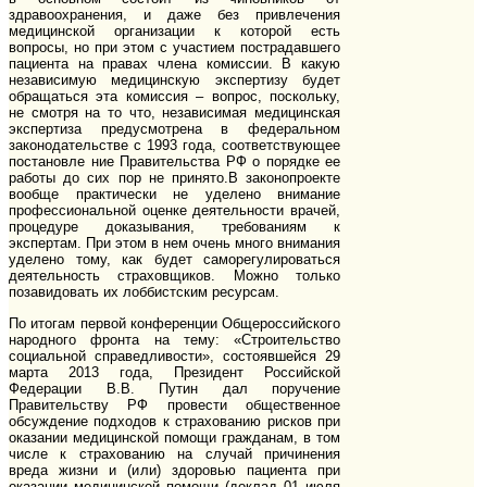
здравоохранения, и даже без привлечения
медицинской организации к которой есть
вопросы, но при этом с участием пострадавшего
пациента на правах члена комиссии. В какую
независимую медицинскую экспертизу будет
обращаться эта комиссия – вопрос, поскольку,
не смотря на то что, независимая медицинская
экспертиза предусмотрена в федеральном
законодательстве с 1993 года, соответствующее
постановле ние Правительства РФ о порядке ее
работы до сих пор не принято.В законопроекте
вообще практически не уделено внимание
профессиональной оценке деятельности врачей,
процедуре доказывания, требованиям к
экспертам. При этом в нем очень много внимания
уделено тому, как будет саморегулироваться
деятельность страховщиков. Можно только
позавидовать их лоббистским ресурсам.
По итогам первой конференции Общероссийского
народного фронта на тему: «Строительство
социальной справедливости», состоявшейся 29
марта 2013 года, Президент Российской
Федерации В.В. Путин дал поручение
Правительству РФ провести общественное
обсуждение подходов к страхованию рисков при
оказании медицинской помощи гражданам, в том
числе к страхованию на случай причинения
вреда жизни и (или) здоровью пациента при
оказании медицинской помощи (доклад 01 июля