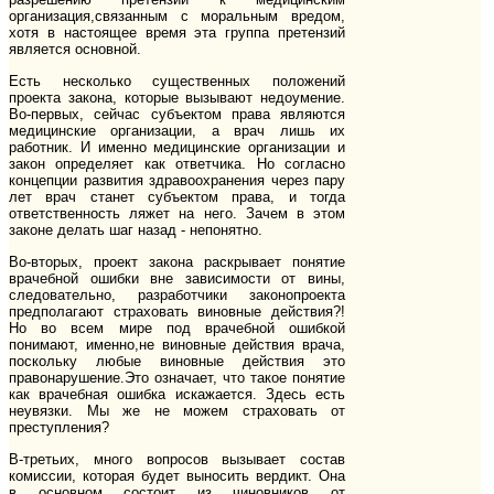
организация,связанным с моральным вредом,
хотя в настоящее время эта группа претензий
является основной.
Есть несколько существенных положений
проекта закона, которые вызывают недоумение.
Во-первых, сейчас субъектом права являются
медицинские организации, а врач лишь их
работник. И именно медицинские организации и
закон определяет как ответчика. Но согласно
концепции развития здравоохранения через пару
лет врач станет субъектом права, и тогда
ответственность ляжет на него. Зачем в этом
законе делать шаг назад - непонятно.
Во-вторых, проект закона раскрывает понятие
врачебной ошибки вне зависимости от вины,
следовательно, разработчики законопроекта
предполагают страховать виновные действия?!
Но во всем мире под врачебной ошибкой
понимают, именно,не виновные действия врача,
поскольку любые виновные действия это
правонарушение.Это означает, что такое понятие
как врачебная ошибка искажается. Здесь есть
неувязки. Мы же не можем страховать от
преступления?
В-третьих, много вопросов вызывает состав
комиссии, которая будет выносить вердикт. Она
в основном состоит из чиновников от