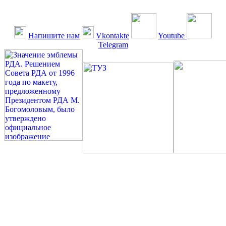
Напишите нам
Vkontakte
Youtube
Telegram
©: Российская Диабетическая Газета и Российская
Диабетическая Ассоциация, 1990 - 2026. Использование,
перепечатка, цитирование, комментирование любых материалов,
текстов возможны ТОЛЬКО ПО ПИСЬМЕННОМУ
РАЗРЕШЕНИЮ РЕДАКЦИИ
Миссия РДА — излечение человека с сахарным диабетом. ©:
Богомолов М.В., 1996.
Сахарный диабет — не образ жизни, а враг, которого нужно