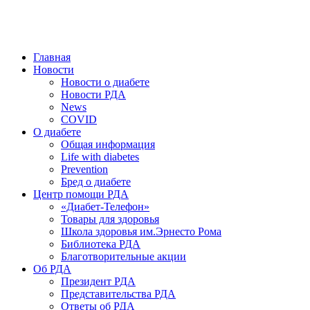
победить. ©: Хорхе Каналес, 1996.
2026 — 2030 в РДА — пятилетка предотвращения «болезней
цивилизации» путем популяризации здорового питания.
Главная
Новости
Новости о диабете
Новости РДА
News
COVID
О диабете
Общая информация
Life with diabetes
Prevention
Бред о диабете
Центр помощи РДА
«Диабет-Телефон»
Товары для здоровья
Школа здоровья им.Эрнесто Рома
Библиотека РДА
Благотворительные акции
Об РДА
Президент РДА
Представительства РДА
Ответы об РДА