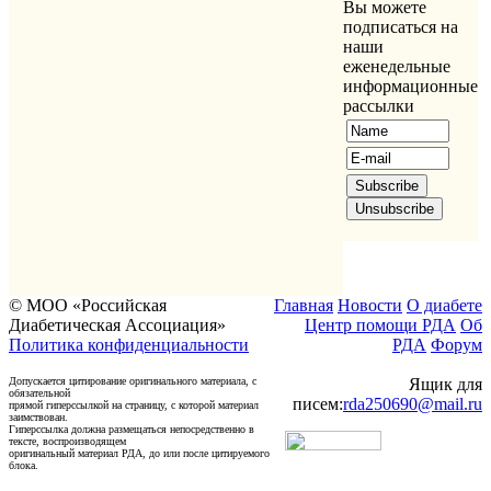
Вы можете
подписаться на
наши
еженедельные
информационные
рассылки
© МОО «Российская
Главная
Новости
О диабете
Диабетическая Ассоциация»
Центр помощи РДА
Об
Политика конфиденциальности
РДА
Форум
Допускается цитирование оригинального материала, с
Ящик для
обязательной
писем:
rda250690@mail.ru
прямой гиперссылкой на страницу, с которой материал
заимствован.
Гиперссылка должна размещаться непосредственно в
тексте, воспроизводящем
оригинальный материал РДА, до или после цитируемого
блока.