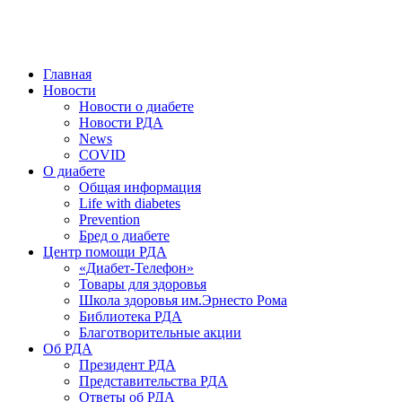
победить. ©: Хорхе Каналес, 1996.
2026 — 2030 в РДА — пятилетка предотвращения «болезней
цивилизации» путем популяризации здорового питания.
Главная
Новости
Новости о диабете
Новости РДА
News
COVID
О диабете
Общая информация
Life with diabetes
Prevention
Бред о диабете
Центр помощи РДА
«Диабет-Телефон»
Товары для здоровья
Школа здоровья им.Эрнесто Рома
Библиотека РДА
Благотворительные акции
Об РДА
Президент РДА
Представительства РДА
Ответы об РДА