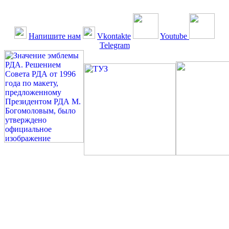
Напишите нам
Vkontakte
Youtube
Telegram
©: Российская Диабетическая Газета и Российская
Диабетическая Ассоциация, 1990 - 2026. Использование,
перепечатка, цитирование, комментирование любых материалов,
текстов возможны ТОЛЬКО ПО ПИСЬМЕННОМУ
РАЗРЕШЕНИЮ РЕДАКЦИИ
Миссия РДА — излечение человека с сахарным диабетом. ©:
Богомолов М.В., 1996.
Сахарный диабет — не образ жизни, а враг, которого нужно