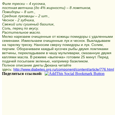
Филе трески – 4 кусочка,
постная ветчина (до 4% жирности) – 8 ломтиков,
Помидоры – 8 шт.,
Средние луковицы – 2 шт.,
Чеснок - 2 зубчика,
Свежий или сушеный базилик,
Соль, перец по вкусу,
Растительное масло.
Мелко нарезаем очищенные от кожицы помидоры с удаленными
семенами. Измельчаем очищенные лук и чеснок. Выкладываем
на тарелку треску. Наносим сверху помидоры и лук. Солим,
перчим. Оборачиваем каждый кусочек рыбы двумя ломтиками
ветчины, перекладываем в чашу мультиварки, смазанную двумя
каплями масла. В режиме «выпечка» готовим 25 минут. Перед
подачей посыпаем зеленью, например базиликом.
Полное описание диеты Дюкана читайте
здесь:
http://www.diabetes.org.ru/component/content/article/776.html
Поделиться ссылкой: