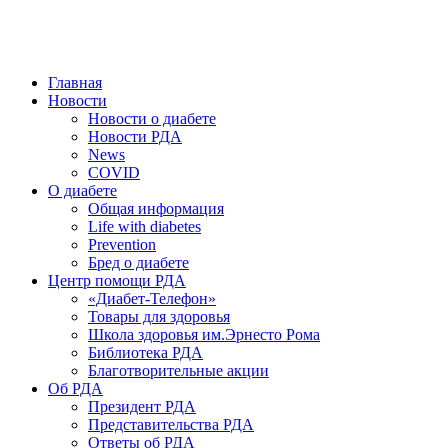
победить. ©: Хорхе Каналес, 1996.
2026 — 2030 в РДА — пятилетка предотвращения «болезней
цивилизации» путем популяризации здорового питания.
Главная
Новости
Новости о диабете
Новости РДА
News
COVID
О диабете
Общая информация
Life with diabetes
Prevention
Бред о диабете
Центр помощи РДА
«Диабет-Телефон»
Товары для здоровья
Школа здоровья им.Эрнесто Рома
Библиотека РДА
Благотворительные акции
Об РДА
Президент РДА
Представительства РДА
Ответы об РДА