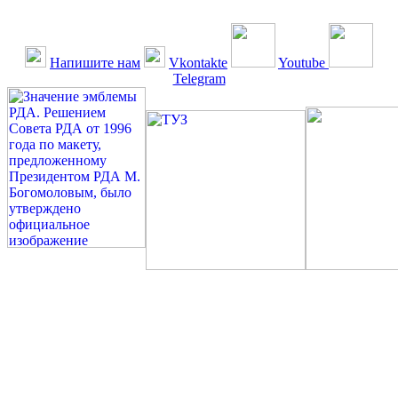
Напишите нам
Vkontakte
Youtube
Telegram
©: Российская Диабетическая Газета и Российская
Диабетическая Ассоциация, 1990 - 2026. Использование,
перепечатка, цитирование, комментирование любых материалов,
текстов возможны ТОЛЬКО ПО ПИСЬМЕННОМУ
РАЗРЕШЕНИЮ РЕДАКЦИИ
Миссия РДА — излечение человека с сахарным диабетом. ©:
Богомолов М.В., 1996.
Сахарный диабет — не образ жизни, а враг, которого нужно