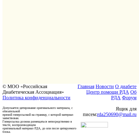
© МОО «Российская
Главная
Новости
О диабете
Диабетическая Ассоциация»
Центр помощи РДА
Об
Политика конфиденциальности
РДА
Форум
Допускается цитирование оригинального материала, с
Ящик для
обязательной
писем:
rda250690@mail.ru
прямой гиперссылкой на страницу, с которой материал
заимствован.
Гиперссылка должна размещаться непосредственно в
тексте, воспроизводящем
оригинальный материал РДА, до или после цитируемого
блока.