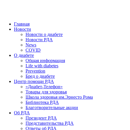
победить. ©: Хорхе Каналес, 1996.
2026 — 2030 в РДА — пятилетка предотвращения «болезней
цивилизации» путем популяризации здорового питания.
Главная
Новости
Новости о диабете
Новости РДА
News
COVID
О диабете
Общая информация
Life with diabetes
Prevention
Бред о диабете
Центр помощи РДА
«Диабет-Телефон»
Товары для здоровья
Школа здоровья им.Эрнесто Рома
Библиотека РДА
Благотворительные акции
Об РДА
Президент РДА
Представительства РДА
Ответы об РДА