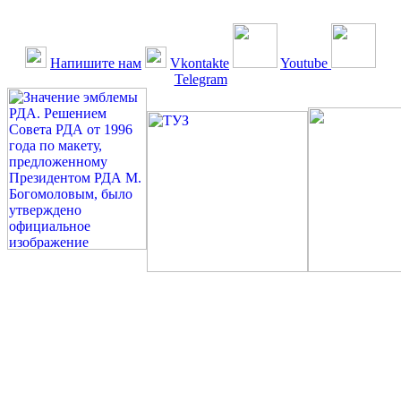
Напишите нам
Vkontakte
Youtube
Telegram
©: Российская Диабетическая Газета и Российская
Диабетическая Ассоциация, 1990 - 2026. Использование,
перепечатка, цитирование, комментирование любых материалов,
текстов возможны ТОЛЬКО ПО ПИСЬМЕННОМУ
РАЗРЕШЕНИЮ РЕДАКЦИИ
Миссия РДА — излечение человека с сахарным диабетом. ©:
Богомолов М.В., 1996.
Сахарный диабет — не образ жизни, а враг, которого нужно