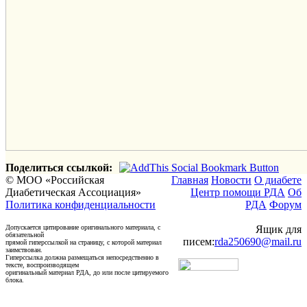
Поделиться ссылкой:
© МОО «Российская
Главная
Новости
О диабете
Диабетическая Ассоциация»
Центр помощи РДА
Об
Политика конфиденциальности
РДА
Форум
Допускается цитирование оригинального материала, с
Ящик для
обязательной
писем:
rda250690@mail.ru
прямой гиперссылкой на страницу, с которой материал
заимствован.
Гиперссылка должна размещаться непосредственно в
тексте, воспроизводящем
оригинальный материал РДА, до или после цитируемого
блока.