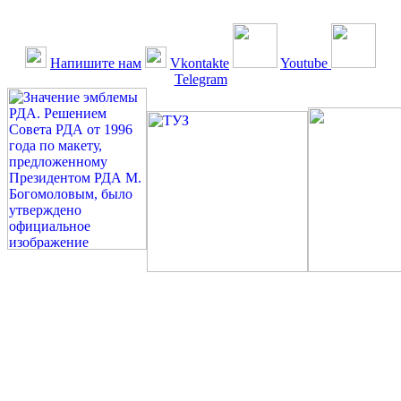
Напишите нам
Vkontakte
Youtube
Telegram
©: Российская Диабетическая Газета и Российская
Диабетическая Ассоциация, 1990 - 2026. Использование,
перепечатка, цитирование, комментирование любых материалов,
текстов возможны ТОЛЬКО ПО ПИСЬМЕННОМУ
РАЗРЕШЕНИЮ РЕДАКЦИИ
Миссия РДА — излечение человека с сахарным диабетом. ©:
Богомолов М.В., 1996.
Сахарный диабет — не образ жизни, а враг, которого нужно