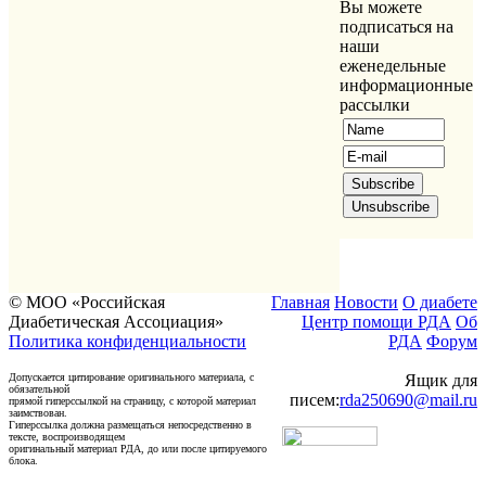
Вы можете
подписаться на
наши
еженедельные
информационные
рассылки
© МОО «Российская
Главная
Новости
О диабете
Диабетическая Ассоциация»
Центр помощи РДА
Об
Политика конфиденциальности
РДА
Форум
Допускается цитирование оригинального материала, с
Ящик для
обязательной
писем:
rda250690@mail.ru
прямой гиперссылкой на страницу, с которой материал
заимствован.
Гиперссылка должна размещаться непосредственно в
тексте, воспроизводящем
оригинальный материал РДА, до или после цитируемого
блока.