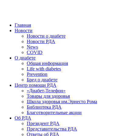
победить. ©: Хорхе Каналес, 1996.
2026 — 2030 в РДА — пятилетка предотвращения «болезней
цивилизации» путем популяризации здорового питания.
Главная
Новости
Новости о диабете
Новости РДА
News
COVID
О диабете
Общая информация
Life with diabetes
Prevention
Бред о диабете
Центр помощи РДА
«Диабет-Телефон»
Товары для здоровья
Школа здоровья им.Эрнесто Рома
Библиотека РДА
Благотворительные акции
Об РДА
Президент РДА
Представительства РДА
Ответы об РДА