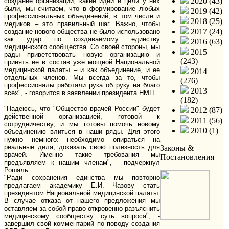
2020 (43)
создание организации, какие идеи и цели у них
были, мы считаем, что в формирование любых
2019 (42)
профессиональных объединений, в том числе и
2018 (25)
медиков – это правильный шаг. Важно, чтобы
2017 (24)
создание нового общества не было использовано
как удар по создаваемому единству
2016 (63)
медицинского сообщества. Со своей стороны, мы
2015
рады приветствовать новую организацию и
(243)
принять ее в состав уже мощной Национальной
медицинской палаты – и как объединение, и ее
2014
отдельных членов. Мы всегда за то, чтобы
(276)
профессионалы работали рука об руку на благо
2013
всех", - говорится в заявлении президента НМП.
(182)
"Надеюсь, что "Общество врачей России" будет
2012 (87)
действенной организацией, готовой к
2011 (56)
сотрудничеству, и мы готовы помочь новому
2010 (1)
объединению влиться в наши ряды. Для этого
нужно немного: необходимо опираться на
реальные дела, доказать свою полезность для
Законы &
врачей. Именно такие требования мы
Постановления
предъявляем к нашим членам", - подчеркнул
Рошаль.
"Ради сохранения единства мы повторно
предлагаем академику Е.И. Чазову стать
президентом Национальной медицинской палаты.
В случае отказа от нашего предложения мы
оставляем за собой право откровенно разъяснить
медицинскому сообществу суть вопроса", -
завершил свой комментарий по поводу создания