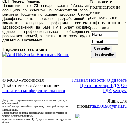
ОВР Леонид Рошаль.
Вы можете
Напомним, что 23 января газета "Известия"
подписаться на
сообщила со ссылкой на заместителя главы
наши
комитета Госдумы по охране здоровья Сергея
еженедельные
Дорофеева, что, согласно разработанной в
информационные
комитете концепции реформы системы
здравоохранения, на базе НМП будет создано
рассылки
единое профессиональное объединение
российских врачей, членство в котором будет
для них обязательным.
Поделиться ссылкой:
© МОО «Российская
Главная
Новости
О диабете
Диабетическая Ассоциация»
Центр помощи РДА
Об
Политика конфиденциальности
РДА
Форум
Допускается цитирование оригинального материала, с
Ящик для
обязательной
писем:
rda250690@mail.ru
прямой гиперссылкой на страницу, с которой материал
заимствован.
Гиперссылка должна размещаться непосредственно в
тексте, воспроизводящем
оригинальный материал РДА, до или после цитируемого
блока.