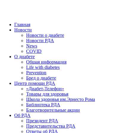
победить. ©: Хорхе Каналес, 1996.
2026 — 2030 в РДА — пятилетка предотвращения «болезней
цивилизации» путем популяризации здорового питания.
Главная
Новости
Новости о диабете
Новости РДА
News
COVID
О диабете
Общая информация
Life with diabetes
Prevention
Бред о диабете
Центр помощи РДА
«Диабет-Телефон»
Товары для здоровья
Школа здоровья им.Эрнесто Рома
Библиотека РДА
Благотворительные акции
Об РДА
Президент РДА
Представительства РДА
Ответы об РДА