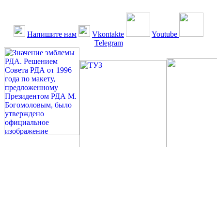
Напишите нам
Vkontakte
Youtube
Telegram
©: Российская Диабетическая Газета и Российская
Диабетическая Ассоциация, 1990 - 2026. Использование,
перепечатка, цитирование, комментирование любых материалов,
текстов возможны ТОЛЬКО ПО ПИСЬМЕННОМУ
РАЗРЕШЕНИЮ РЕДАКЦИИ
Миссия РДА — излечение человека с сахарным диабетом. ©:
Богомолов М.В., 1996.
Сахарный диабет — не образ жизни, а враг, которого нужно