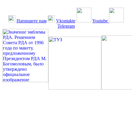
Напишите нам
Vkontakte
Youtube
Telegram
©: Российская Диабетическая Газета и Российская
Диабетическая Ассоциация, 1990 - 2026. Использование,
перепечатка, цитирование, комментирование любых материалов,
текстов возможны ТОЛЬКО ПО ПИСЬМЕННОМУ
РАЗРЕШЕНИЮ РЕДАКЦИИ
Миссия РДА — излечение человека с сахарным диабетом. ©:
Богомолов М.В., 1996.
Сахарный диабет — не образ жизни, а враг, которого нужно