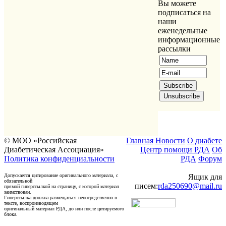
Вы можете
подписаться на
наши
еженедельные
информационные
рассылки
© МОО «Российская
Главная
Новости
О диабете
Диабетическая Ассоциация»
Центр помощи РДА
Об
Политика конфиденциальности
РДА
Форум
Допускается цитирование оригинального материала, с
Ящик для
обязательной
писем:
rda250690@mail.ru
прямой гиперссылкой на страницу, с которой материал
заимствован.
Гиперссылка должна размещаться непосредственно в
тексте, воспроизводящем
оригинальный материал РДА, до или после цитируемого
блока.