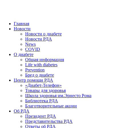
победить. ©: Хорхе Каналес, 1996.
2026 — 2030 в РДА — пятилетка предотвращения «болезней
цивилизации» путем популяризации здорового питания.
Главная
Новости
Новости о диабете
Новости РДА
News
COVID
О диабете
Общая информация
Life with diabetes
Prevention
Бред о диабете
Центр помощи РДА
«Диабет-Телефон»
Товары для здоровья
Школа здоровья им.Эрнесто Рома
Библиотека РДА
Благотворительные акции
Об РДА
Президент РДА
Представительства РДА
Ответы об РДА