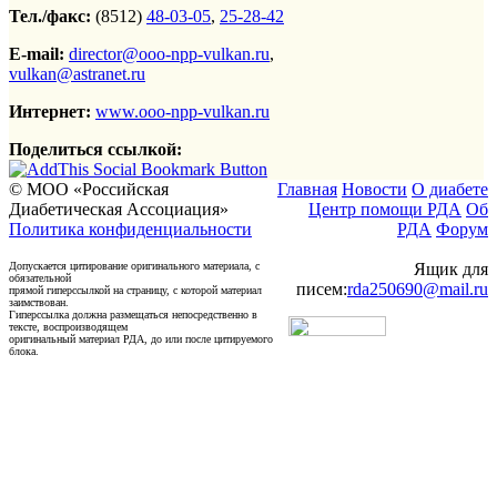
Тел./факс:
(8512)
48-03-05
,
25-28-42
E-mail:
director@ooo-npp-vulkan.ru
,
vulkan@astranet.ru
Интернет:
www.ooo-npp-vulkan.ru
Поделиться ссылкой:
© МОО «Российская
Главная
Новости
О диабете
Диабетическая Ассоциация»
Центр помощи РДА
Об
Политика конфиденциальности
РДА
Форум
Допускается цитирование оригинального материала, с
Ящик для
обязательной
писем:
rda250690@mail.ru
прямой гиперссылкой на страницу, с которой материал
заимствован.
Гиперссылка должна размещаться непосредственно в
тексте, воспроизводящем
оригинальный материал РДА, до или после цитируемого
блока.