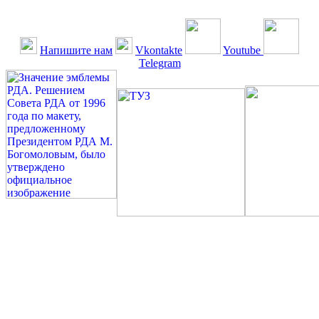
Напишите нам
Vkontakte
Youtube
Telegram
©: Российская Диабетическая Газета и Российская
Диабетическая Ассоциация, 1990 - 2026. Использование,
перепечатка, цитирование, комментирование любых материалов,
текстов возможны ТОЛЬКО ПО ПИСЬМЕННОМУ
РАЗРЕШЕНИЮ РЕДАКЦИИ
Миссия РДА — излечение человека с сахарным диабетом. ©:
Богомолов М.В., 1996.
Сахарный диабет — не образ жизни, а враг, которого нужно