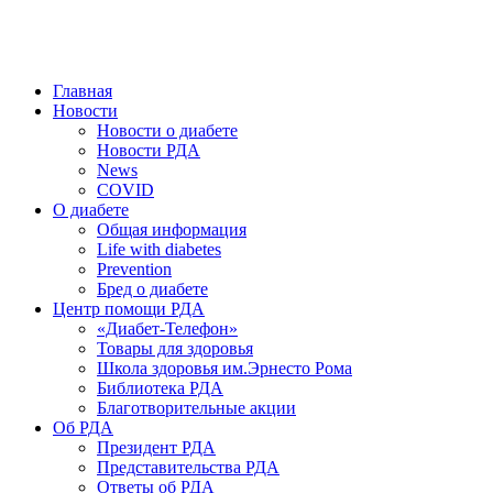
победить. ©: Хорхе Каналес, 1996.
2026 — 2030 в РДА — пятилетка предотвращения «болезней
цивилизации» путем популяризации здорового питания.
Главная
Новости
Новости о диабете
Новости РДА
News
COVID
О диабете
Общая информация
Life with diabetes
Prevention
Бред о диабете
Центр помощи РДА
«Диабет-Телефон»
Товары для здоровья
Школа здоровья им.Эрнесто Рома
Библиотека РДА
Благотворительные акции
Об РДА
Президент РДА
Представительства РДА
Ответы об РДА