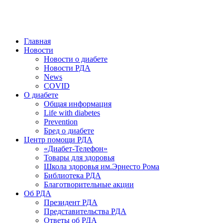
победить. ©: Хорхе Каналес, 1996.
2026 — 2030 в РДА — пятилетка предотвращения «болезней
цивилизации» путем популяризации здорового питания.
Главная
Новости
Новости о диабете
Новости РДА
News
COVID
О диабете
Общая информация
Life with diabetes
Prevention
Бред о диабете
Центр помощи РДА
«Диабет-Телефон»
Товары для здоровья
Школа здоровья им.Эрнесто Рома
Библиотека РДА
Благотворительные акции
Об РДА
Президент РДА
Представительства РДА
Ответы об РДА