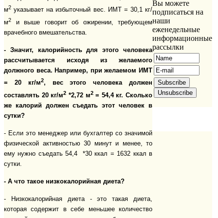
Вы можете
2
м
указывает на избыточный вес. ИМТ = 30,1 кг/
подписаться на
наши
2
м
и выше говорит об ожирении, требующем
еженедельные
врачебного вмешательства.
информационные
рассылки
- Значит, калорийность для этого человека
рассчитывается исходя из желаемого
должного веса. Например, при желаемом ИМТ
2
= 20 кг/м
, вес этого человека должен
2
2
составлять 20 кг/м
*2,72 м
= 54,4 кг. Сколько
же калорий должен съедать этот человек в
сутки?
- Если это менеджер или бухгалтер со значимой
физической активностью 30 минут и менее, то
ему нужно съедать 54,4 *30 ккал = 1632 ккал в
сутки.
- А что такое низкокалорийная диета?
- Низкокалорийная диета - это такая диета,
которая содержит в себе меньшее количество