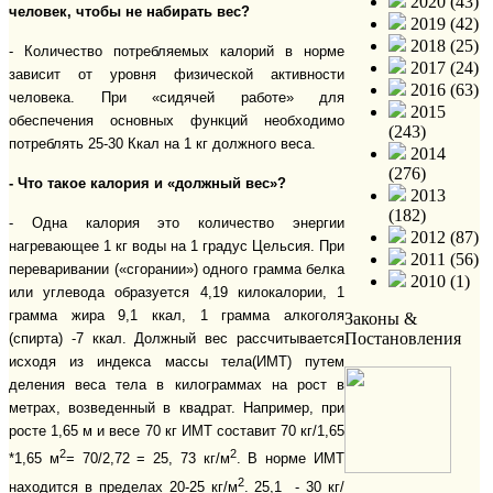
2020 (43)
человек, чтобы не набирать вес?
2019 (42)
2018 (25)
- Количество потребляемых калорий в норме
2017 (24)
зависит от уровня физической активности
2016 (63)
человека. При «сидячей работе» для
2015
обеспечения основных функций необходимо
(243)
потреблять 25-30 Ккал на 1 кг должного веса.
2014
(276)
- Что такое калория и «должный вес»?
2013
(182)
- Одна калория это количество энергии
2012 (87)
нагревающее 1 кг воды на 1 градус Цельсия. При
2011 (56)
переваривании («сгорании») одного грамма белка
2010 (1)
или углевода образуется 4,19 килокалории, 1
грамма жира 9,1 ккал, 1 грамма алкоголя
Законы &
Постановления
(спирта) -7 ккал. Должный вес рассчитывается
исходя из индекса массы тела(ИМТ) путем
деления веса тела в килограммах на рост в
метрах, возведенный в квадрат. Например, при
росте 1,65 м и весе 70 кг ИМТ составит 70 кг/1,65
2
2
*1,65 м
= 70/2,72 = 25, 73 кг/м
. В норме ИМТ
2
находится в пределах 20-25 кг/м
. 25,1 - 30 кг/