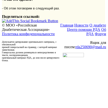
- Об этом поговорим в следующий раз.
Поделиться ссылкой:
© МОО «Российская
Главная
Новости
О диабете
Диабетическая Ассоциация»
Центр помощи РДА
Об
Политика конфиденциальности
РДА
Форум
Допускается цитирование оригинального материала, с
Ящик для
обязательной
писем:
rda250690@mail.ru
прямой гиперссылкой на страницу, с которой материал
заимствован.
Гиперссылка должна размещаться непосредственно в
тексте, воспроизводящем
оригинальный материал РДА, до или после цитируемого
блока.