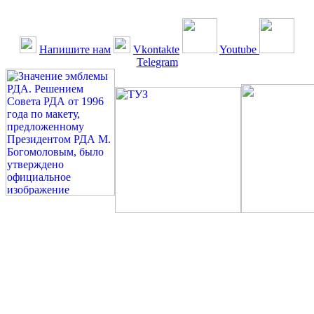
Напишите нам
Vkontakte
Youtube
Telegram
©: Российская Диабетическая Газета и Российская
Диабетическая Ассоциация, 1990 - 2026. Использование,
перепечатка, цитирование, комментирование любых материалов,
текстов возможны ТОЛЬКО ПО ПИСЬМЕННОМУ
РАЗРЕШЕНИЮ РЕДАКЦИИ
Миссия РДА — излечение человека с сахарным диабетом. ©:
Богомолов М.В., 1996.
Сахарный диабет — не образ жизни, а враг, которого нужно