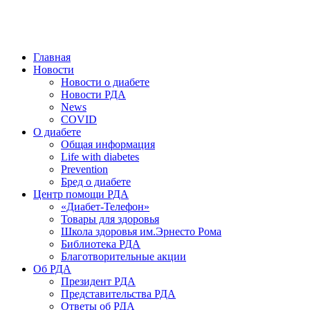
победить. ©: Хорхе Каналес, 1996.
2026 — 2030 в РДА — пятилетка предотвращения «болезней
цивилизации» путем популяризации здорового питания.
Главная
Новости
Новости о диабете
Новости РДА
News
COVID
О диабете
Общая информация
Life with diabetes
Prevention
Бред о диабете
Центр помощи РДА
«Диабет-Телефон»
Товары для здоровья
Школа здоровья им.Эрнесто Рома
Библиотека РДА
Благотворительные акции
Об РДА
Президент РДА
Представительства РДА
Ответы об РДА