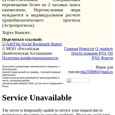
перемещение более на 2 часовых пояса
ежемесячно. Перечисленные люди
нуждаются в индивидуальном расчете
хронобиологического прогноза
(Астропрогноза).
Хорхе Каналес.
Поделиться ссылкой:
© МОО «Российская
Главная
Новости
О диабете
Диабетическая Ассоциация»
Центр помощи РДА
Об
Политика конфиденциальности
РДА
Форум
Допускается цитирование оригинального материала, с
Ящик для
обязательной
писем:
rda250690@mail.ru
прямой гиперссылкой на страницу, с которой материал
заимствован.
Гиперссылка должна размещаться непосредственно в
тексте, воспроизводящем
оригинальный материал РДА, до или после цитируемого
блока.
Service Unavailable
The server is temporarily unable to service your request due to
maintenance downtime or capacity problems. Please try again later.