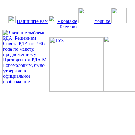
Напишите нам
Vkontakte
Youtube
Telegram
©: Российская Диабетическая Газета и Российская
Диабетическая Ассоциация, 1990 - 2026. Использование,
перепечатка, цитирование, комментирование любых материалов,
текстов возможны ТОЛЬКО ПО ПИСЬМЕННОМУ
РАЗРЕШЕНИЮ РЕДАКЦИИ
Миссия РДА — излечение человека с сахарным диабетом. ©:
Богомолов М.В., 1996.
Сахарный диабет — не образ жизни, а враг, которого нужно