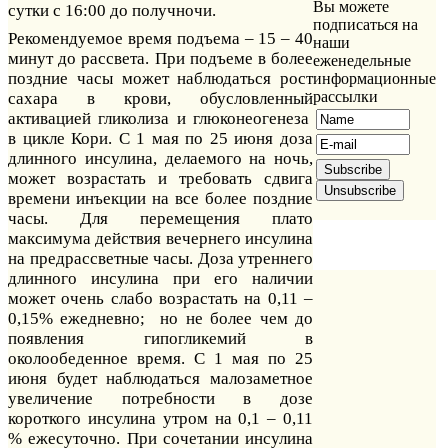
Вы можете
сутки с 16:00 до получночи.
подписаться на
Рекомендуемое время подъема – 15 – 40
наши
минут до рассвета. При подъеме в более
еженедельные
поздние часы может наблюдаться рост
информационные
рассылки
сахара в крови, обусловленный
активацией гликолиза и глюконеогенеза
в цикле Кори. С 1 мая по 25 июня доза
длинного инсулина, делаемого на ночь,
может возрастать и требовать сдвига
времени инъекции на все более поздние
часы. Для перемещения плато
максимума действия вечернего инсулина
на предрассветные часы. Доза утреннего
длинного инсулина при его наличии
может очень слабо возрастать на 0,11 –
0,15% ежедневно; но не более чем до
появления гипогликемий в
околообеденное время. С 1 мая по 25
июня будет наблюдаться малозаметное
увеличение потребности в дозе
короткого инсулина утром на 0,1 – 0,11
% ежесуточно. При сочетании инсулина