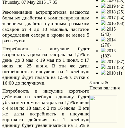
2020 (43)
Thursday, 07 May 2015 17:35
2019 (42)
Рекомендации астропрогноза касаются
2018 (25)
больных диабетом с компенсированным
2017 (24)
течением диабета суточным размахом
2016 (63)
сахаров от 4 до 10 ммоль/л, частотой
2015
(243)
определения сахара в крови не менее 5
2014
раз в сутки.
(276)
Потребность в инсулине будет
2013
возрастать утром на завтрак на 1,5% в
(182)
день до 3 мая, с 19 мая по 1 июня, с 17
2012 (87)
июня по 25 июня. В эти же даты
2011 (56)
потребность в инсулине на 1 хлебную
2010 (1)
единицу будет падать на 1,5% в сутки с
16:00 до получночи.
Законы &
Постановления
Потребность в инсулине короткого
действия на хлебную единицу будет
убывать утром на завтрак на 1,5% в день
с 4 мая по 18 мая, с 2 по 16 июня. В эти
же даты потребность в инсулине
короткого действия на 1 хлебную
единицу будет увеличиваться на 1,5% в