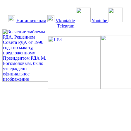
Напишите нам
Vkontakte
Youtube
Telegram
©: Российская Диабетическая Газета и Российская
Диабетическая Ассоциация, 1990 - 2026. Использование,
перепечатка, цитирование, комментирование любых материалов,
текстов возможны ТОЛЬКО ПО ПИСЬМЕННОМУ
РАЗРЕШЕНИЮ РЕДАКЦИИ
Миссия РДА — излечение человека с сахарным диабетом. ©:
Богомолов М.В., 1996.
Сахарный диабет — не образ жизни, а враг, которого нужно