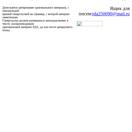
Допускается цитирование оригинального материала, с
Ящик для
обязательной
писем:
rda250690@mail.ru
прямой гиперссылкой на страницу, с которой материал
заимствован.
Гиперссылка должна размещаться непосредственно в
тексте, воспроизводящем
оригинальный материал РДА, до или после цитируемого
блока.