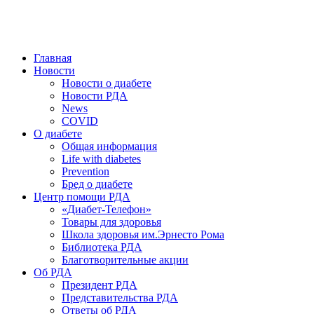
победить. ©: Хорхе Каналес, 1996.
2026 — 2030 в РДА — пятилетка предотвращения «болезней
цивилизации» путем популяризации здорового питания.
Главная
Новости
Новости о диабете
Новости РДА
News
COVID
О диабете
Общая информация
Life with diabetes
Prevention
Бред о диабете
Центр помощи РДА
«Диабет-Телефон»
Товары для здоровья
Школа здоровья им.Эрнесто Рома
Библиотека РДА
Благотворительные акции
Об РДА
Президент РДА
Представительства РДА
Ответы об РДА