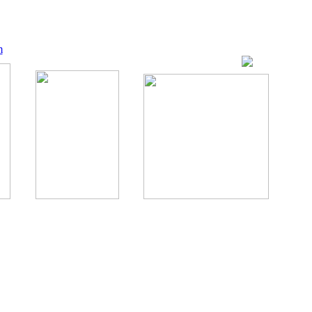
m
ование, комментирование любых материалов, текстов возможны
., 1996.
аналес, 1996.
ации здорового питания.