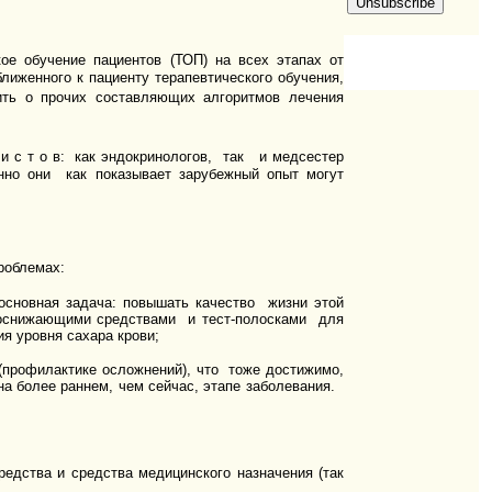
ое обучение пациентов (ТОП) на всех этапах от
го к пациенту терапевтического обучения,
ить о прочих составляющих алгоритмов лечения
и с т о в: как эндокринологов, так и медсестер
нно они как показывает зарубежный опыт могут
роблемах:
сновная задача: повышать качество жизни этой
снижающими средствами и тест-полосками для
ия уровня сахара крови;
(профилактике осложнений), что тоже достижимо,
а более раннем, чем сейчас, этапе заболевания.
едства и средства медицинского назначения (так