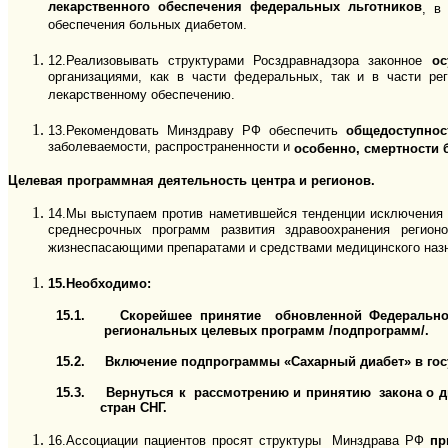
лекарственного обеспечения федеральных льготников
, в
обеспечения больных диабетом.
12.Реализовывать структурами Росздравнадзора законное
ос
организациями, как в части федеральных, так и в части р
лекарственному обеспечению.
13.Рекомендовать Минздраву РФ обеспечить
общедоступнос
заболеваемости, распространенности и
особенно, смертности 
Целевая программная деятельность центра и регионов.
14.Мы выступаем против наметившейся тенденции исключения х
среднесрочных программ развития здравоохранения регион
жизнеспасающими препаратами и средствами медицинского назн
15.
Необходимо:
15.1.
Скорейшее принятие
обновленной Федеральной
региональных целевых программ /подпрограмм/.
15.2.
Включение подпрограммы «Сахарный диабет» в гос
15.3.
Вернуться к рассмотрению и принятию з
акона о 
стран СНГ.
16.Ассоциации пациентов просят структуры Минздрава РФ
пр