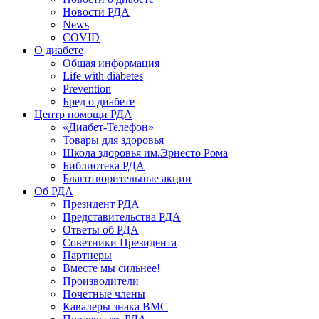
Новости РДА
News
COVID
О диабете
Общая информация
Life with diabetes
Prevention
Бред о диабете
Центр помощи РДА
«Диабет-Телефон»
Товары для здоровья
Школа здоровья им.Эрнесто Рома
Библиотека РДА
Благотворительные акции
Об РДА
Президент РДА
Представительства РДА
Ответы об РДА
Советники Президента
Партнеры
Вместе мы сильнее!
Производители
Почетные члены
Кавалеры знака ВМС