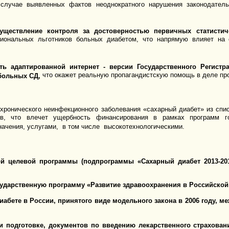
 случае выявленных фактов неоднократного нарушения законодатель
уществление контроля за достоверностью первичных статистич
егиональных льготников больных диабетом, что напрямую влияет на
ть адаптированной интернет - версии Государственного Регист
что окажет реальную пропагандистскую помощь в деле про
больных СД,
ронического неинфекционного заболевания «сахарный диабет» из спис
ов, что влечет ущербность финансирования в рамках программ го
ачения, услугами, в том числе высокотехнологическими.
 целевой программы (подпрограммы «Сахарный диабет 2013-2018
ударственную программу «Развитие здравоохранения в Российской 
диабете в России, принятого виде модельного закона в 2006 году, 
и подготовке, документов по введению лекарственного страхова