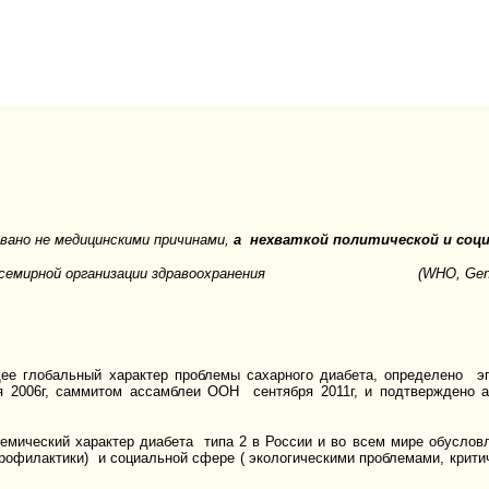
вано не медицинскими причинами,
а нехваткой политической и соци
самблея Всемирной организации здравоохранения (
WHO
,
Ge
е глобальный характер проблемы сахарного диабета, определено э
я 2006г, саммитом ассамблеи ООН сентября 2011г, и подтверждено
емический характер диабета типа 2 в России и во всем мире обусловл
профилактики) и социальной сфере ( экологическими проблемами, крит