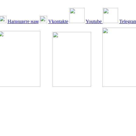
Напишите нам
Vkontakte
Youtube
Telegra
ская Ассоциация, 1990 - 2026. Использование, перепечатка, цитир
ТОЛЬКО ПО ПИСЬМЕННОМУ РАЗРЕШЕНИЮ РЕДАКЦИИ
РДА — излечение человека с сахарным диабетом. ©: Богомолов М.В
бет — не образ жизни, а враг, которого нужно победить. ©: Хорхе К
тилетка предотвращения «болезней цивилизации» путем популяриз