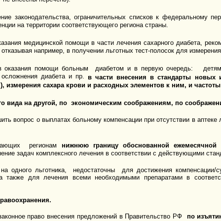
ние законодательства, ограничительных списков к федеральному пе
ренции на территории соответствующего региона страны.
оказания медицинской помощи в части лечения сахарного диабета, рек
 отказывая например, в получении льготных тест-полосок для измерени
ов оказания помощи больным диабетом и в первую очередь: детям 
осложнения диабета и пр.
в части внесения в стандарты новых 
, измерения сахара крови и расходных элементов к ним, и частот
о вида на другой, по экономическим соображениям, по соображен
ть вопрос о выплатах больному компенсации при отсутствии в аптеке л
ивающих регионам
нижнюю границу обоснованной ежемесячной 
ние задач комплексного лечения в соответствии с действующими стан
 на одного льготника, недостаточны для достижения компенсации/
, а также для лечения всеми необходимыми препаратами в соотве
равоохранения.
законное право внесения предложений в Правительство РФ
по изъяти