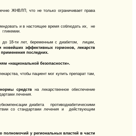
речню ЖНВЛП, что не только ограничивает права
омендовать и в настоящее время соблюдать их, не
я гликемии.
до 18-ти лет, беременным с диабетом, лицам,
и новейших эффективных гормонов, лекарств
ы применения последних.
иям «национальной безопасности».
екарства, чтобы пациент мог купить препарат там,
нормы средств
на лекарственное обеспечение
дартами лечения.
субкомпенсации диабета противодиабетическими
тствии со стандартами лечения и действующим
ю полномочий у региональных властей в части