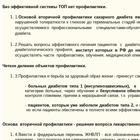
Без эффективной системы ТОП нет профилактики.
1.
Основой вторичной профилактики сахарного диабета яв
нарушенной толератности к глюкозе до терминальных 
осуществляемого профессиональными специалистами-обучате
диабета.
2.
Решать вопросы эффективного лечения пациентов с диабетом
диабетологического профиля,
институт которых в РФ до н
осуществлять части профилактики, обучения, медицинской опек
Четкое деление объектов профилактики.
3.
Профилактика и борьба за здоровый образ жизни - принесут с
-
больных диабетом типа 1 (инсулинозависимых), к
категории больных, через обучение и
безусловное обесп
контроля гликемии, причем в неразрывной связи, т.к. упр
-
пациентов, которые уже заболели диабетом типа 2,
и 
но если пациенты обеспечены в полноте всеми эффективн
Основа вторичной профилактики - решение вопроса лекарственно
4.
Ввести в
федеральные перечень ЖНВЛП - все обозначенные в
например - тест-полоски для самоконтроля, шприцы, иглы к ним 