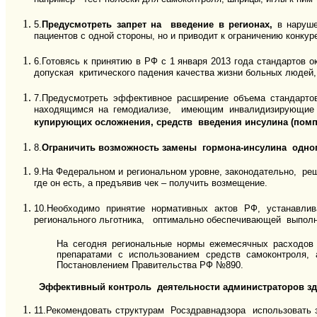
5.
Предусмотреть запрет на введение в регионах,
в наруше
пациентов с одной стороны, но и приводит к ограничению конку
6.Готовясь к принятию в РФ с 1 января 2013 года стандартов 
допуская критического падения качества жизни больных людей,
7.Предусмотреть эффективное расширение объема стандарт
находящимся на гемодиализе, имеющим инвалидизирующие 
купирующих осложнения, средств введения инсулина (помп)
8.
Ограничить возможность замены гормона-инсулина одног
9.
На Федеральном и региональном уровне, законодательно, реши
где он есть, а предъявив чек – получить возмещение.
10.Необходимо
принятие нормативных актов РФ, устанавл
регионального льготника, оптимально обеспечивающей выполне
На сегодня региональные нормы ежемесячных расходов
препаратами с использованием средств самоконтроля
Постановлением Правительства РФ №890.
Эффективный контроль деятельности администраторов зд
11.Рекомендовать структурам Росздравнадзора использовать 