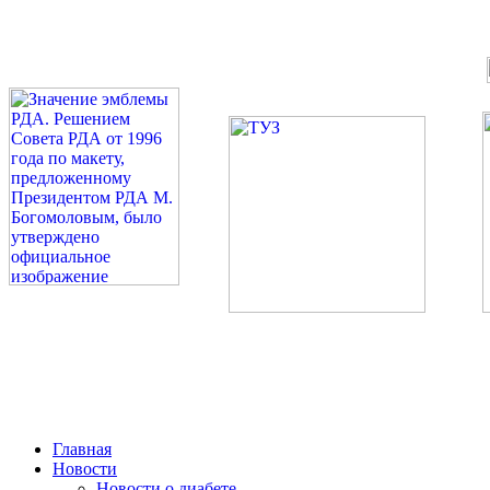
©: Российская Диабетическая Газета и Российская Диабетиче
Миссия 
Сахарный диа
2026 — 2030 в РДА — пя
Главная
Новости
Новости о диабете