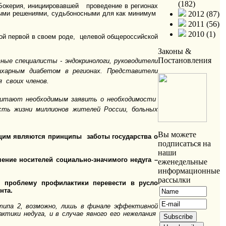
(182)
окерия, инициировавшей проведение в регионах
мыми решениями, судьбоносными для как минимум
2012 (87)
2011 (56)
2010 (1)
ой первой в своем роде, целевой общероссийской
Законы &
Постановления
ные специалисты - эндокринологи, руководители
ахарным диабетом в регионах. Представители
 своих членов.
считают необходимым заявить о необходимости
ость жизни миллионов жителей России, больных
Вы можете
ющим являются принципы заботы государства о
подписаться на
ции РФ.
наши
ие носителей социально-значимого недуга –
еженедельные
информационные
рассылки
 проблему профилактики перевести в русло
нта.
типа 2, возможно, лишь в финале эффективной
тики недуга, и в случае явного его нежелания