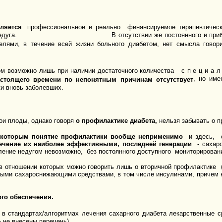
ляется
: профессиональное и реально финансируемое терапевтическ
стадий недуга. В отсутствии же постоянного и приближенно
лями, в течение всей жизни больного диабетом, нет смысла говор
 возможно лишь при наличии достаточного количества с п е ц и а л 
, но име
астоящего времени по непонятным причинам отсутствует
и вновь заболевших.
вои плоды, однако говоря
о профилактике диабета,
нельзя забывать о п
 которым понятие профилактики вообще неприменимо
и здесь, о
ечение их наиболее эффективными, последней генерации
- сахаро
авление недугом невозможно, без постоянного доступного мониторирован
в отношении которых можно говорить лишь о вторичной профилактике 
ыми сахароснижающими средствами, в том числе инсулинами, причем н
го обеспечения.
 стандартах/алгоритмах лечения сахарного диабета лекарственные ср
- не внесены перечень).