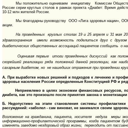
Мы положительно оцениваем инициативу Комиссии Обществе
России серии круглых столов в рамках проекта «Диабет: Время дей
10-12 млн жителей России.
Мы благодарны руководству ООО «Лига здоровья нации», ООО
акции.
На проведенных круглых столах 19 и 25 апреля и 31 мая 20
здравоохранения имели возможность поделиться друг с друго
диабетических общественных ассоциаций пациентов сообщить о наи
Оценивая первые итоги проведенных дискуссий как поло
скорейшей реализации ряда положений данной резолюции, как на
сахарным диабетом, но не нашедших отражения при проведении круг
А. При выработке новых решений и подходов к лечению и профи
здоровье населения России определенные Конституцией Р
Неприемлемо в целях экономии финансовых ресурсов, поспеш
диабета, как это произошло после принятия закона о монетизации
Б. Недопустимо на этапе становления системы профилактик
рассуждений: «заболел - сам виноват, не занимался своим здоров
Возложение на гражданина, пациента, носителя недуга меры эк
информационно-профилактической программы, когда пациентом буд
изменять заведомо нездоровый образ жизни, переходить от пассивн