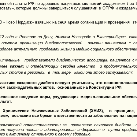
нной палаты РФ по здоровью нации,возглавляем
ой
академиком Лео Б
ствовать», которые должны завершиться слушаниями в ОПРФ и ожидае
 «Ново Нордиск» взявших на себя бремя организации и проведения эт
12 года в Ростове на Дону, Нижнем Новгороде и Екатеринбурге глав
м опытом организации диабетологической помощи пациентам с с
более актуальных проблемах жизни и медико-социального обеспечения
жительные, представители диабетических ассоциаций пациентов 
иболее важных и определяющих сегодня качество и продолжительн
лых столов в регионах, в той мере, какой они этого заслуживают:
лактике сахарного диабета следует учитывать, что основополага
Ф и рядом законодательных актов, основанных на Конститу
ное введение норм, ухудшающих медико-социальное обеспечен
 льгот
.
и Хронических Неизлечимых Заболеваний (ХНИЗ), в принципе,
ьем», возложив все бремя ответственности за заболевание на пацие
ономической ответственности за проявление сахарного диабета 
ет получена полная и адаптированная информация о путях профилак
ого к активному отношению к своему здоровью.