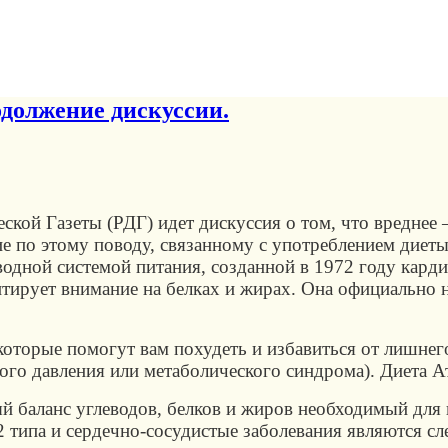
одолжение дискуссии.
еской Газеты (РДГ) идет дискуссия о том, что вреднее
ение по этому поводу, связанному с употреблением дие
водной системой питания, созданной в 1972 году кар
нтирует внимание на белках и жирах. Она официально 
оторые помогут вам похудеть и избавиться от лишнего 
ого давления или метаболического синдрома). Диета Ат
 баланс углеводов, белков и жиров необходимый для 
2 типа и сердечно-сосудистые заболевания являются с