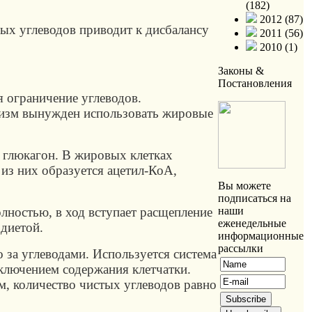
(182)
2012 (87)
ых углеводов приводит к дисбалансу
2011 (56)
2010 (1)
Законы &
Постановления
я ограничение углеводов.
анизм вынужден использовать жировые
 глюкагон. В жировых клетках
из них образуется ацетил-КоА,
Вы можете
подписаться на
олностью, в ход вступает расщепление
наши
еженедельные
 диетой.
информационные
рассылки
 за углеводами. Используется система
ключением содержания клетчатки.
м, количество чистых углеводов равно