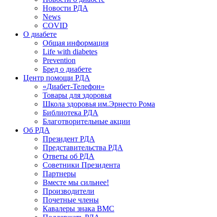
Новости РДА
News
COVID
О диабете
Общая информация
Life with diabetes
Prevention
Бред о диабете
Центр помощи РДА
«Диабет-Телефон»
Товары для здоровья
Школа здоровья им.Эрнесто Рома
Библиотека РДА
Благотворительные акции
Об РДА
Президент РДА
Представительства РДА
Ответы об РДА
Советники Президента
Партнеры
Вместе мы сильнее!
Производители
Почетные члены
Кавалеры знака ВМС