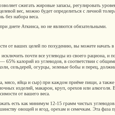
зволяет сжигать жировые запасы, регулировать уровен
 целевой вес, можно будет определиться с личной толер
ь без набора веса.
ри диете Аткинса, но не являются обязательными.
ости от ваших целей по похудению, вы можете начать в
исключить почти все углеводы из своего рациона, и п
 — 65% калорий из углеводов, в соответствии с общи
оли, сельдерей, огурцы, зеленые бобы и перец, должн
, мясо, яйца и сыр) при каждом приёме пищи, а также 
лочных изделий, макарон, круп, орехов или алкоголя.
исимости от вашего веса.
лжать есть как минимум 12-15 грамм чистых углеводов
инству овощей и ягод, орехам и семечкам. Эта фаза п