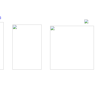
m
ование, комментирование любых материалов, текстов возможны
., 1996.
аналес, 1996.
ации здорового питания.