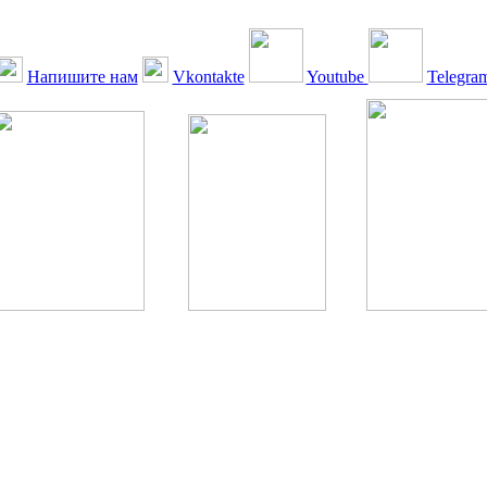
Напишите нам
Vkontakte
Youtube
Telegra
ская Ассоциация, 1990 - 2026. Использование, перепечатка, цитир
ТОЛЬКО ПО ПИСЬМЕННОМУ РАЗРЕШЕНИЮ РЕДАКЦИИ
РДА — излечение человека с сахарным диабетом. ©: Богомолов М.В
бет — не образ жизни, а враг, которого нужно победить. ©: Хорхе К
тилетка предотвращения «болезней цивилизации» путем популяриз