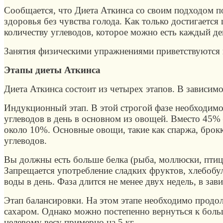
Сообщается, что Диета Аткинса со своим подходом по
здоровья без чувства голода. Как только достигается
количеству углеводов, которое можно есть каждый ден
Занятия физическими упражнениями приветствуются п
Этапы диеты Аткинса
Диета Аткинса состоит из четырех этапов. В зависим
Индукционный этап. В этой строгой фазе необходимо 
углеводов в день в основном из овощей. Вместо 45%
около 10%. Основные овощи, такие как спаржа, брокк
углеводов.
Вы должны есть больше белка (рыба, моллюски, птица
Запрещается употребление сладких фруктов, хлебобу
воды в день. Фаза длится не менее двух недель, в зав
Этап балансировки. На этом этапе необходимо продо
сахаром. Однако можно постепенно вернуться к больш
целевому весу примерно на 5 кг.