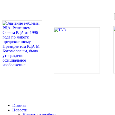
©: Российская Диабетическая Газета и Российская Диабетиче
Миссия 
Сахарный диа
2026 — 2030 в РДА — пя
Главная
Новости
Новости о диабете