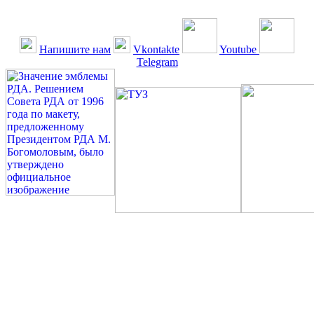
Напишите нам
Vkontakte
Youtube
Telegram
©: Российская Диабетическая Газета и Российская
Диабетическая Ассоциация, 1990 - 2026. Использование,
перепечатка, цитирование, комментирование любых материалов,
текстов возможны ТОЛЬКО ПО ПИСЬМЕННОМУ
РАЗРЕШЕНИЮ РЕДАКЦИИ
Миссия РДА — излечение человека с сахарным диабетом. ©:
Богомолов М.В., 1996.
Сахарный диабет — не образ жизни, а враг, которого нужно