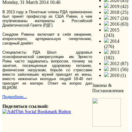
2020 (43)
Monday, 31 March 2014 16:46
2019 (42)
В 2013 году в Почетные члены РДА прижизненно
2018 (25)
был принят профессор из США Ривен, о чем
2017 (24)
опубликованы материалы в Российской
2016 (63)
Диабетической Газете (РДГ).
2015
Синдром Ривена включает в себя ожирение,
(243)
атеросклероз, артериальную гипертензию,
2014
сахарный диабет.
(276)
2013
Специалисты РДА Школ здоровья
психофизической саморегуляции им. Эрнесто
(182)
Рома часто задавались вопросом, почему на
2012 (87)
занятия, посвященные здоровому питанию,
2011 (56)
физическим нагрузкам, борьбе со стрессами
вместо заболевших мужей приходят их жены,
2010 (1)
вместо неженатых молодых людей 18-40 лет
приходят их матери. Ответ на вопрос дал
Законы &
ВЦИОМ.
Постановления
Подробнее...
Поделиться ссылкой: