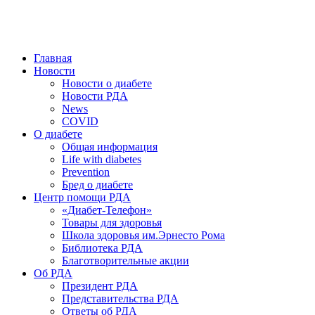
победить. ©: Хорхе Каналес, 1996.
2026 — 2030 в РДА — пятилетка предотвращения «болезней
цивилизации» путем популяризации здорового питания.
Главная
Новости
Новости о диабете
Новости РДА
News
COVID
О диабете
Общая информация
Life with diabetes
Prevention
Бред о диабете
Центр помощи РДА
«Диабет-Телефон»
Товары для здоровья
Школа здоровья им.Эрнесто Рома
Библиотека РДА
Благотворительные акции
Об РДА
Президент РДА
Представительства РДА
Ответы об РДА