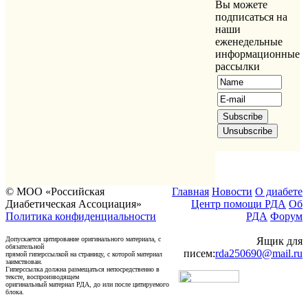
Вы можете
подписаться на
наши
еженедельные
информационные
рассылки
© МОО «Российская
Главная
Новости
О диабете
Диабетическая Ассоциация»
Центр помощи РДА
Об
Политика конфиденциальности
РДА
Форум
Допускается цитирование оригинального материала, с
Ящик для
обязательной
писем:
rda250690@mail.ru
прямой гиперссылкой на страницу, с которой материал
заимствован.
Гиперссылка должна размещаться непосредственно в
тексте, воспроизводящем
оригинальный материал РДА, до или после цитируемого
блока.