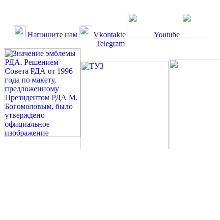
Напишите нам
Vkontakte
Youtube
Telegram
©: Российская Диабетическая Газета и Российская
Диабетическая Ассоциация, 1990 - 2026. Использование,
перепечатка, цитирование, комментирование любых материалов,
текстов возможны ТОЛЬКО ПО ПИСЬМЕННОМУ
РАЗРЕШЕНИЮ РЕДАКЦИИ
Миссия РДА — излечение человека с сахарным диабетом. ©:
Богомолов М.В., 1996.
Сахарный диабет — не образ жизни, а враг, которого нужно