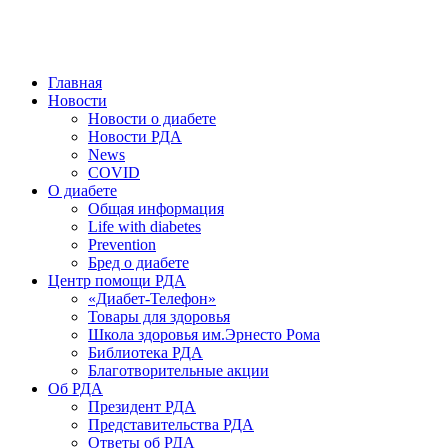
победить. ©: Хорхе Каналес, 1996.
2026 — 2030 в РДА — пятилетка предотвращения «болезней
цивилизации» путем популяризации здорового питания.
Главная
Новости
Новости о диабете
Новости РДА
News
COVID
О диабете
Общая информация
Life with diabetes
Prevention
Бред о диабете
Центр помощи РДА
«Диабет-Телефон»
Товары для здоровья
Школа здоровья им.Эрнесто Рома
Библиотека РДА
Благотворительные акции
Об РДА
Президент РДА
Представительства РДА
Ответы об РДА