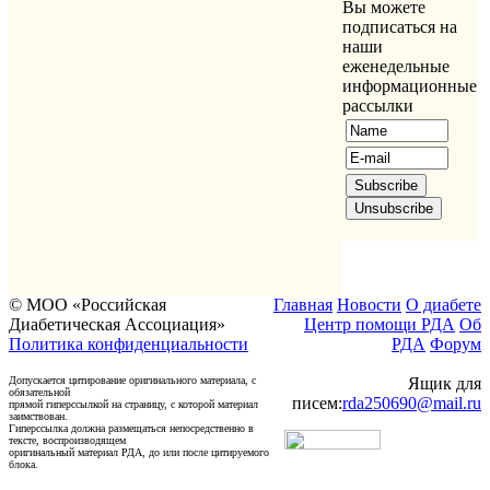
Вы можете
подписаться на
наши
еженедельные
информационные
рассылки
© МОО «Российская
Главная
Новости
О диабете
Диабетическая Ассоциация»
Центр помощи РДА
Об
Политика конфиденциальности
РДА
Форум
Допускается цитирование оригинального материала, с
Ящик для
обязательной
писем:
rda250690@mail.ru
прямой гиперссылкой на страницу, с которой материал
заимствован.
Гиперссылка должна размещаться непосредственно в
тексте, воспроизводящем
оригинальный материал РДА, до или после цитируемого
блока.