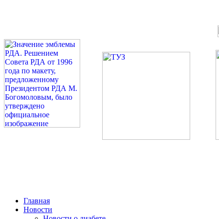
©: Российская Диабетическая Газета и Российская Диабетиче
Миссия 
Сахарный диа
2026 — 2030 в РДА — пя
Главная
Новости
Новости о диабете