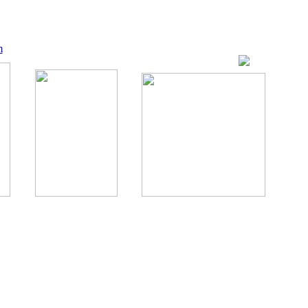
m
ование, комментирование любых материалов, текстов возможны
., 1996.
аналес, 1996.
ации здорового питания.