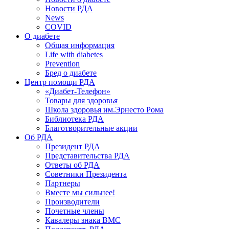
Новости РДА
News
COVID
О диабете
Общая информация
Life with diabetes
Prevention
Бред о диабете
Центр помощи РДА
«Диабет-Телефон»
Товары для здоровья
Школа здоровья им.Эрнесто Рома
Библиотека РДА
Благотворительные акции
Об РДА
Президент РДА
Представительства РДА
Ответы об РДА
Советники Президента
Партнеры
Вместе мы сильнее!
Производители
Почетные члены
Кавалеры знака ВМС