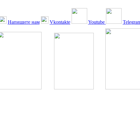
Напишите нам
Vkontakte
Youtube
Telegra
ская Ассоциация, 1990 - 2026. Использование, перепечатка, цитир
ТОЛЬКО ПО ПИСЬМЕННОМУ РАЗРЕШЕНИЮ РЕДАКЦИИ
РДА — излечение человека с сахарным диабетом. ©: Богомолов М.В
бет — не образ жизни, а враг, которого нужно победить. ©: Хорхе К
тилетка предотвращения «болезней цивилизации» путем популяриз