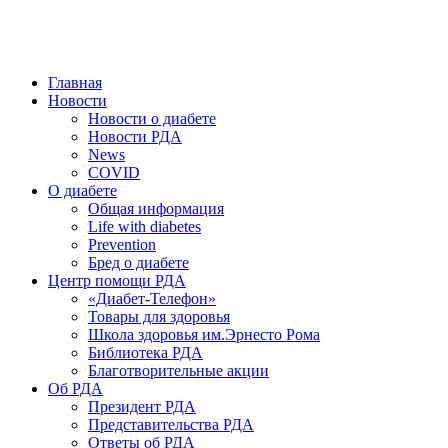
победить. ©: Хорхе Каналес, 1996.
2026 — 2030 в РДА — пятилетка предотвращения «болезней
цивилизации» путем популяризации здорового питания.
Главная
Новости
Новости о диабете
Новости РДА
News
COVID
О диабете
Общая информация
Life with diabetes
Prevention
Бред о диабете
Центр помощи РДА
«Диабет-Телефон»
Товары для здоровья
Школа здоровья им.Эрнесто Рома
Библиотека РДА
Благотворительные акции
Об РДА
Президент РДА
Представительства РДА
Ответы об РДА