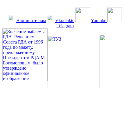
Напишите нам
Vkontakte
Youtube
Telegram
©: Российская Диабетическая Газета и Российская
Диабетическая Ассоциация, 1990 - 2026. Использование,
перепечатка, цитирование, комментирование любых материалов,
текстов возможны ТОЛЬКО ПО ПИСЬМЕННОМУ
РАЗРЕШЕНИЮ РЕДАКЦИИ
Миссия РДА — излечение человека с сахарным диабетом. ©:
Богомолов М.В., 1996.
Сахарный диабет — не образ жизни, а враг, которого нужно