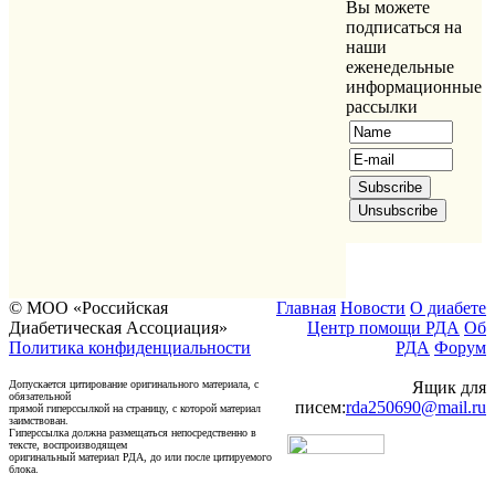
Вы можете
подписаться на
наши
еженедельные
информационные
рассылки
© МОО «Российская
Главная
Новости
О диабете
Диабетическая Ассоциация»
Центр помощи РДА
Об
Политика конфиденциальности
РДА
Форум
Допускается цитирование оригинального материала, с
Ящик для
обязательной
писем:
rda250690@mail.ru
прямой гиперссылкой на страницу, с которой материал
заимствован.
Гиперссылка должна размещаться непосредственно в
тексте, воспроизводящем
оригинальный материал РДА, до или после цитируемого
блока.