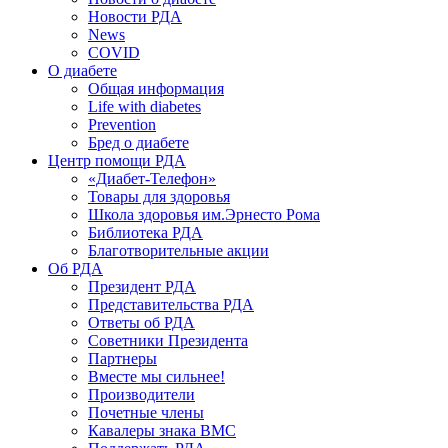
Новости РДА
News
COVID
О диабете
Общая информация
Life with diabetes
Prevention
Бред о диабете
Центр помощи РДА
«Диабет-Телефон»
Товары для здоровья
Школа здоровья им.Эрнесто Рома
Библиотека РДА
Благотворительные акции
Об РДА
Президент РДА
Представительства РДА
Ответы об РДА
Советники Президента
Партнеры
Вместе мы сильнее!
Производители
Почетные члены
Кавалеры знака ВМС