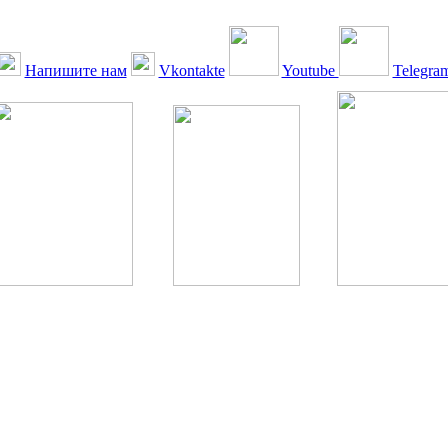
Напишите нам
Vkontakte
Youtube
Telegra
ская Ассоциация, 1990 - 2026. Использование, перепечатка, цитир
ТОЛЬКО ПО ПИСЬМЕННОМУ РАЗРЕШЕНИЮ РЕДАКЦИИ
РДА — излечение человека с сахарным диабетом. ©: Богомолов М.В
бет — не образ жизни, а враг, которого нужно победить. ©: Хорхе К
тилетка предотвращения «болезней цивилизации» путем популяриз