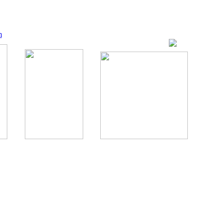
m
ование, комментирование любых материалов, текстов возможны
., 1996.
аналес, 1996.
ации здорового питания.