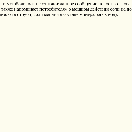
и и метаболизма» не считают данное сообщение новостью. Пова
я также напоминает потребителям о мощном действии соли на п
зовать отруби; соли магния в составе минеральных вод).