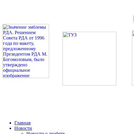
©: Российская Диабетическая Газета и Российская Диабетиче
Миссия 
Сахарный диа
2026 — 2030 в РДА — пя
Главная
Новости
Новости о диабете