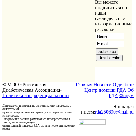
Вы можете
подписаться на
наши
еженедельные
информационные
рассылки
© МОО «Российская
Главная
Новости
О диабете
Диабетическая Ассоциация»
Центр помощи РДА
Об
Политика конфиденциальности
РДА
Форум
Допускается цитирование оригинального материала, с
Ящик для
обязательной
писем:
rda250690@mail.ru
прямой гиперссылкой на страницу, с которой материал
заимствован.
Гиперссылка должна размещаться непосредственно в
тексте, воспроизводящем
оригинальный материал РДА, до или после цитируемого
блока.