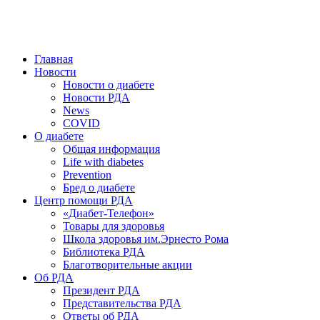
победить. ©: Хорхе Каналес, 1996.
2026 — 2030 в РДА — пятилетка предотвращения «болезней
цивилизации» путем популяризации здорового питания.
Главная
Новости
Новости о диабете
Новости РДА
News
COVID
О диабете
Общая информация
Life with diabetes
Prevention
Бред о диабете
Центр помощи РДА
«Диабет-Телефон»
Товары для здоровья
Школа здоровья им.Эрнесто Рома
Библиотека РДА
Благотворительные акции
Об РДА
Президент РДА
Представительства РДА
Ответы об РДА