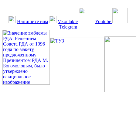
Напишите нам
Vkontakte
Youtube
Telegram
©: Российская Диабетическая Газета и Российская
Диабетическая Ассоциация, 1990 - 2026. Использование,
перепечатка, цитирование, комментирование любых материалов,
текстов возможны ТОЛЬКО ПО ПИСЬМЕННОМУ
РАЗРЕШЕНИЮ РЕДАКЦИИ
Миссия РДА — излечение человека с сахарным диабетом. ©:
Богомолов М.В., 1996.
Сахарный диабет — не образ жизни, а враг, которого нужно