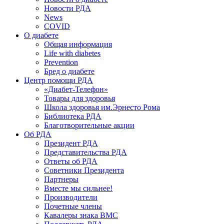
Новости РДА
News
COVID
О диабете
Общая информация
Life with diabetes
Prevention
Бред о диабете
Центр помощи РДА
«Диабет-Телефон»
Товары для здоровья
Школа здоровья им.Эрнесто Рома
Библиотека РДА
Благотворительные акции
Об РДА
Президент РДА
Представительства РДА
Ответы об РДА
Советники Президента
Партнеры
Вместе мы сильнее!
Производители
Почетные члены
Кавалеры знака ВМС