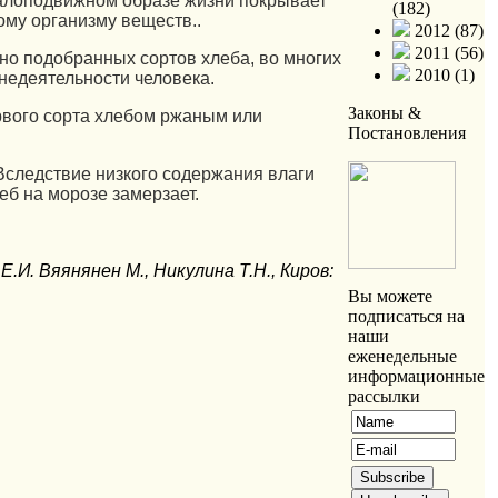
 малоподвижном образе жизни покрывает
(182)
ому организму веществ..
2012 (87)
2011 (56)
тно подобранных сортов хлеба, во многих
2010 (1)
недеятельности человека.
Законы &
рвого сорта хлебом ржаным или
Постановления
Вследствие низкого содержания влаги
еб на морозе замерзает.
Е.И. Вяянянен М., Никулина Т.Н., Киров:
Вы можете
подписаться на
наши
еженедельные
информационные
рассылки