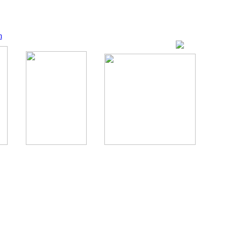
m
ование, комментирование любых материалов, текстов возможны
., 1996.
аналес, 1996.
ации здорового питания.