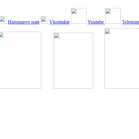
Напишите нам
Vkontakte
Youtube
Telegra
ская Ассоциация, 1990 - 2026. Использование, перепечатка, цитир
ТОЛЬКО ПО ПИСЬМЕННОМУ РАЗРЕШЕНИЮ РЕДАКЦИИ
РДА — излечение человека с сахарным диабетом. ©: Богомолов М.В
бет — не образ жизни, а враг, которого нужно победить. ©: Хорхе К
тилетка предотвращения «болезней цивилизации» путем популяриз