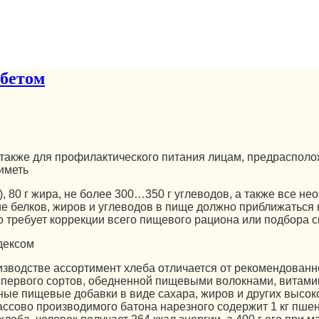
абетом
 также для профилактического питания лицам, предраспол
 иметь
), 80 г жира, не более 300…350 г углеводов, а также все н
 белков, жиров и углеводов в пище должно приближаться к 
то требует коррекции всего пищевого рациона или подбора 
дексом
водстве ассортимент хлеба отличается от рекомендованно
 первого сортов, обедненной пищевыми волокнами, витам
ные пищевые добавки в виде сахара, жиров и других высо
ассово производимого батона нарезного содержит 1 кг пшени