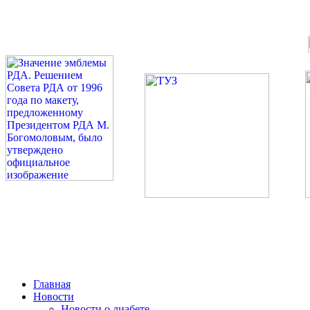
©: Российская Диабетическая Газета и Российская Диабетиче
Миссия 
Сахарный диа
2026 — 2030 в РДА — пя
Главная
Новости
Новости о диабете