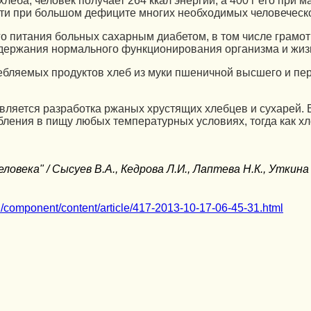
леба, человек получает 264 ккал энергии, а 400 г его при
ости при большом дефиците многих необходимых человеческ
ого питания больных сахарным диабетом, в том числе грамо
ддержания нормального функционирования организма и жиз
ребляемых продуктов хлеб из муки пшеничной высшего и пе
ляется разработка ржаных хрустящих хлебцев и сухарей. 
ления в пищу любых температурных условиях, тогда как хл
овека" / Сысуев В.А., Кедрова Л.И., Лаптева Н.К., Уткина 
ru/component/content/article/417-2013-10-17-06-45-31.html