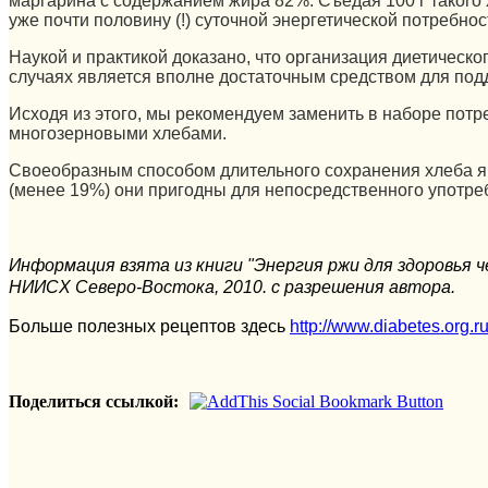
маргарина с содержанием жира 82%. Съедая 100 г такого х
уже почти половину (!) суточной энергетической потребн
Наукой и практикой доказано, что организация диетическ
случаях является вполне достаточным средством для по
Исходя из этого, мы рекомендуем заменить в наборе пот
многозерновыми хлебами.
Своеобразным способом длительного сохранения хлеба яв
(менее 19%) они пригодны для непосредственного употреб
Информация взята из книги "Энергия ржи для здоровья чел
НИИСХ Северо-Востока, 2010. с разрешения автора.
Больше полезных рецептов здесь
http://www.diabetes.org.
Поделиться ссылкой: