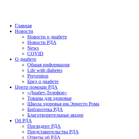
победить. ©: Хорхе Каналес, 1996.
2026 — 2030 в РДА — пятилетка предотвращения «болезней
цивилизации» путем популяризации здорового питания.
Главная
Новости
Новости о диабете
Новости РДА
News
COVID
О диабете
Общая информация
Life with diabetes
Prevention
Бред о диабете
Центр помощи РДА
«Диабет-Телефон»
Товары для здоровья
Школа здоровья им.Эрнесто Рома
Библиотека РДА
Благотворительные акции
Об РДА
Президент РДА
Представительства РДА
Ответы об РДА