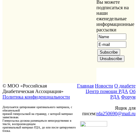
Вы можете
подписаться на
наши
еженедельные
информационные
рассылки
© МОО «Российская
Главная
Новости
О диабете
Диабетическая Ассоциация»
Центр помощи РДА
Об
Политика конфиденциальности
РДА
Форум
Допускается цитирование оригинального материала, с
Ящик для
обязательной
писем:
rda250690@mail.ru
прямой гиперссылкой на страницу, с которой материал
заимствован.
Гиперссылка должна размещаться непосредственно в
тексте, воспроизводящем
оригинальный материал РДА, до или после цитируемого
блока.