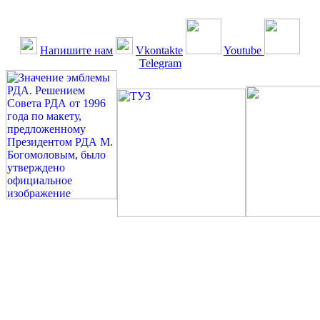
Напишите нам
Vkontakte
Youtube
Telegram
©: Российская Диабетическая Газета и Российская
Диабетическая Ассоциация, 1990 - 2026. Использование,
перепечатка, цитирование, комментирование любых материалов,
текстов возможны ТОЛЬКО ПО ПИСЬМЕННОМУ
РАЗРЕШЕНИЮ РЕДАКЦИИ
Миссия РДА — излечение человека с сахарным диабетом. ©:
Богомолов М.В., 1996.
Сахарный диабет — не образ жизни, а враг, которого нужно