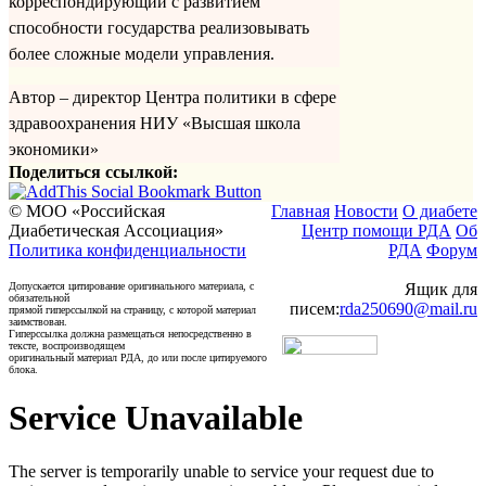
корреспондирующий с развитием
способности государства реализовывать
более сложные модели управления.
Автор – директор Центра политики в сфере
здравоохранения НИУ «Высшая школа
экономики»
Поделиться ссылкой:
© МОО «Российская
Главная
Новости
О диабете
Диабетическая Ассоциация»
Центр помощи РДА
Об
Политика конфиденциальности
РДА
Форум
Допускается цитирование оригинального материала, с
Ящик для
обязательной
писем:
rda250690@mail.ru
прямой гиперссылкой на страницу, с которой материал
заимствован.
Гиперссылка должна размещаться непосредственно в
тексте, воспроизводящем
оригинальный материал РДА, до или после цитируемого
блока.
Service Unavailable
The server is temporarily unable to service your request due to