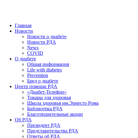
победить. ©: Хорхе Каналес, 1996.
2026 — 2030 в РДА — пятилетка предотвращения «болезней
цивилизации» путем популяризации здорового питания.
Главная
Новости
Новости о диабете
Новости РДА
News
COVID
О диабете
Общая информация
Life with diabetes
Prevention
Бред о диабете
Центр помощи РДА
«Диабет-Телефон»
Товары для здоровья
Школа здоровья им.Эрнесто Рома
Библиотека РДА
Благотворительные акции
Об РДА
Президент РДА
Представительства РДА
Ответы об РДА