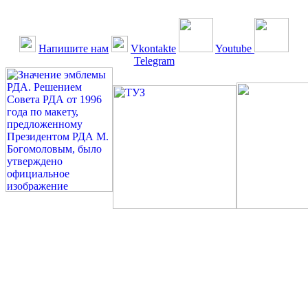
Напишите нам
Vkontakte
Youtube
Telegram
©: Российская Диабетическая Газета и Российская
Диабетическая Ассоциация, 1990 - 2026. Использование,
перепечатка, цитирование, комментирование любых материалов,
текстов возможны ТОЛЬКО ПО ПИСЬМЕННОМУ
РАЗРЕШЕНИЮ РЕДАКЦИИ
Миссия РДА — излечение человека с сахарным диабетом. ©:
Богомолов М.В., 1996.
Сахарный диабет — не образ жизни, а враг, которого нужно