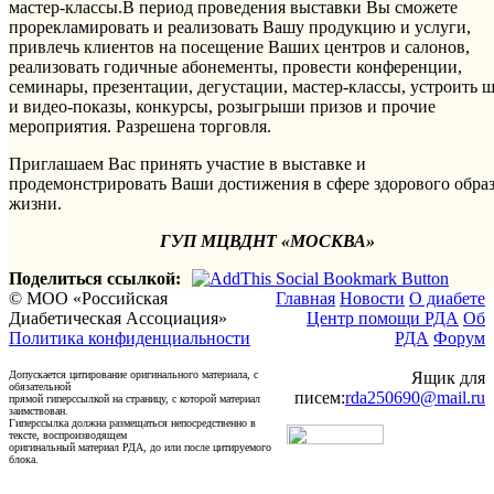
мастер-классы.В период проведения выставки Вы сможете
прорекламировать и реализовать Вашу продукцию и услуги,
привлечь клиентов на посещение Ваших центров и салонов,
реализовать годичные абонементы, провести конференции,
семинары, презентации, дегустации, мастер-классы, устроить ш
и видео-показы, конкурсы, розыгрыши призов и прочие
мероприятия. Разрешена торговля.
Приглашаем Вас принять участие в выставке и
продемонстрировать Ваши достижения в сфере здорового обра
жизни.
ГУП МЦВДНТ «МОСКВА»
Поделиться ссылкой:
© МОО «Российская
Главная
Новости
О диабете
Диабетическая Ассоциация»
Центр помощи РДА
Об
Политика конфиденциальности
РДА
Форум
Допускается цитирование оригинального материала, с
Ящик для
обязательной
писем:
rda250690@mail.ru
прямой гиперссылкой на страницу, с которой материал
заимствован.
Гиперссылка должна размещаться непосредственно в
тексте, воспроизводящем
оригинальный материал РДА, до или после цитируемого
блока.