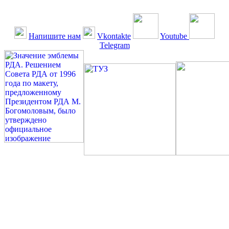
Напишите нам
Vkontakte
Youtube
Telegram
©: Российская Диабетическая Газета и Российская
Диабетическая Ассоциация, 1990 - 2026. Использование,
перепечатка, цитирование, комментирование любых материалов,
текстов возможны ТОЛЬКО ПО ПИСЬМЕННОМУ
РАЗРЕШЕНИЮ РЕДАКЦИИ
Миссия РДА — излечение человека с сахарным диабетом. ©:
Богомолов М.В., 1996.
Сахарный диабет — не образ жизни, а враг, которого нужно