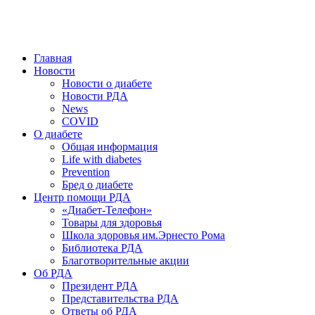
победить. ©: Хорхе Каналес, 1996.
2026 — 2030 в РДА — пятилетка предотвращения «болезней
цивилизации» путем популяризации здорового питания.
Главная
Новости
Новости о диабете
Новости РДА
News
COVID
О диабете
Общая информация
Life with diabetes
Prevention
Бред о диабете
Центр помощи РДА
«Диабет-Телефон»
Товары для здоровья
Школа здоровья им.Эрнесто Рома
Библиотека РДА
Благотворительные акции
Об РДА
Президент РДА
Представительства РДА
Ответы об РДА