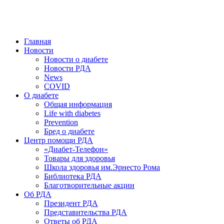
победить. ©: Хорхе Каналес, 1996.
2026 — 2030 в РДА — пятилетка предотвращения «болезней
цивилизации» путем популяризации здорового питания.
Главная
Новости
Новости о диабете
Новости РДА
News
COVID
О диабете
Общая информация
Life with diabetes
Prevention
Бред о диабете
Центр помощи РДА
«Диабет-Телефон»
Товары для здоровья
Школа здоровья им.Эрнесто Рома
Библиотека РДА
Благотворительные акции
Об РДА
Президент РДА
Представительства РДА
Ответы об РДА