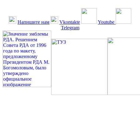
Напишите нам
Vkontakte
Youtube
Telegram
©: Российская Диабетическая Газета и Российская
Диабетическая Ассоциация, 1990 - 2026. Использование,
перепечатка, цитирование, комментирование любых материалов,
текстов возможны ТОЛЬКО ПО ПИСЬМЕННОМУ
РАЗРЕШЕНИЮ РЕДАКЦИИ
Миссия РДА — излечение человека с сахарным диабетом. ©:
Богомолов М.В., 1996.
Сахарный диабет — не образ жизни, а враг, которого нужно