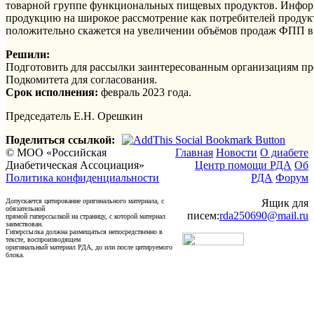
товарной группе функциональных пищевых продуктов. Инфор
продукцию на широкое рассмотрение как потребителей продук
положительно скажется на увеличении объёмов продаж ФПП в
Решили:
Подготовить для рассылки заинтересованным организациям п
Подкомитета для согласования.
Срок исполнения:
февраль 2023 года.
Председатель Е.Н. Орешкин
Поделиться ссылкой:
© МОО «Российская
Главная
Новости
О диабете
Диабетическая Ассоциация»
Центр помощи РДА
Об
Политика конфиденциальности
РДА
Форум
Допускается цитирование оригинального материала, с
Ящик для
обязательной
писем:
rda250690@mail.ru
прямой гиперссылкой на страницу, с которой материал
заимствован.
Гиперссылка должна размещаться непосредственно в
тексте, воспроизводящем
оригинальный материал РДА, до или после цитируемого
блока.