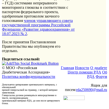
– ГСД) системами непрерывного
мониторинга глюкозы в соответствии с
паспортом федерального проекта,
одобренным протоколом заочного
голосования
членов управляющего совета
государственной программы Российской
Федерации «Развитие здравоохранения» от
18.07.2023 № 2
.
После принятия Постановления
Правительства мы опубликуем его
отдельно.
Поделиться ссылкой:
© МОО «Российская
Главная
Новости
О диабете
Диабетическая Ассоциация»
Центр помощи РДА
Об
Политика конфиденциальности
РДА
Форум
Допускается цитирование оригинального материала, с
Ящик для
обязательной
писем:
rda250690@mail.ru
прямой гиперссылкой на страницу, с которой материал
заимствован.
Гиперссылка должна размещаться непосредственно в
тексте, воспроизводящем
оригинальный материал РДА, до или после цитируемого
блока.