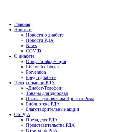
победить. ©: Хорхе Каналес, 1996.
2026 — 2030 в РДА — пятилетка предотвращения «болезней
цивилизации» путем популяризации здорового питания.
Главная
Новости
Новости о диабете
Новости РДА
News
COVID
О диабете
Общая информация
Life with diabetes
Prevention
Бред о диабете
Центр помощи РДА
«Диабет-Телефон»
Товары для здоровья
Школа здоровья им.Эрнесто Рома
Библиотека РДА
Благотворительные акции
Об РДА
Президент РДА
Представительства РДА
Ответы об РДА