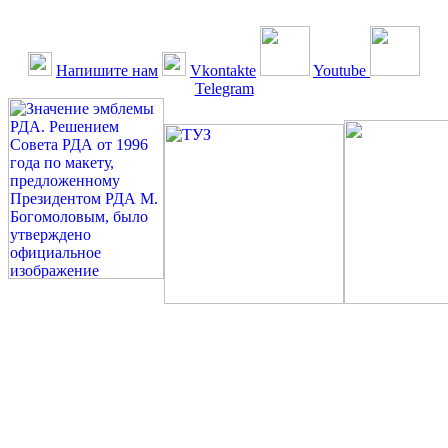
Напишите нам
Vkontakte
Youtube
Telegram
©: Российская Диабетическая Газета и Российская
Диабетическая Ассоциация, 1990 - 2026. Использование,
перепечатка, цитирование, комментирование любых материалов,
текстов возможны ТОЛЬКО ПО ПИСЬМЕННОМУ
РАЗРЕШЕНИЮ РЕДАКЦИИ
Миссия РДА — излечение человека с сахарным диабетом. ©:
Богомолов М.В., 1996.
Сахарный диабет — не образ жизни, а враг, которого нужно