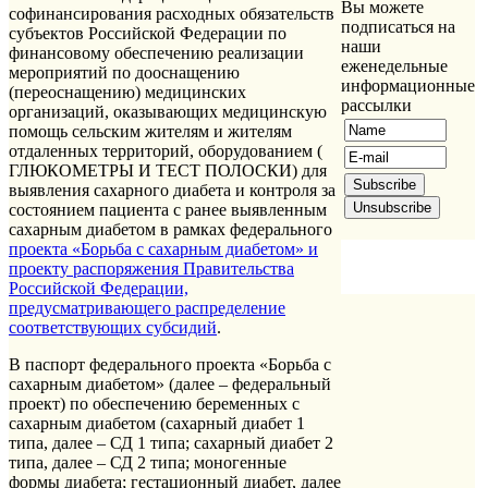
Вы можете
софинансирования расходных обязательств
подписаться на
субъектов Российской Федерации по
наши
финансовому обеспечению реализации
еженедельные
мероприятий по дооснащению
информационные
(переоснащению) медицинских
рассылки
организаций, оказывающих медицинскую
помощь сельским жителям и жителям
отдаленных территорий, оборудованием (
ГЛЮКОМЕТРЫ И ТЕСТ ПОЛОСКИ) для
выявления сахарного диабета и контроля за
состоянием пациента с ранее выявленным
сахарным диабетом в рамках федерального
проекта «Борьба с сахарным диабетом» и
проекту распоряжения Правительства
Российской Федерации,
предусматривающего распределение
соответствующих субсидий
.
В паспорт федерального проекта «Борьба с
сахарным диабетом» (далее – федеральный
проект) по обеспечению беременных с
сахарным диабетом (сахарный диабет 1
типа, далее – СД 1 типа; сахарный диабет 2
типа, далее – СД 2 типа; моногенные
формы диабета; гестационный диабет, далее