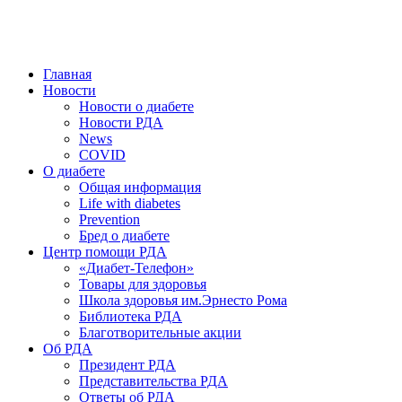
победить. ©: Хорхе Каналес, 1996.
2026 — 2030 в РДА — пятилетка предотвращения «болезней
цивилизации» путем популяризации здорового питания.
Главная
Новости
Новости о диабете
Новости РДА
News
COVID
О диабете
Общая информация
Life with diabetes
Prevention
Бред о диабете
Центр помощи РДА
«Диабет-Телефон»
Товары для здоровья
Школа здоровья им.Эрнесто Рома
Библиотека РДА
Благотворительные акции
Об РДА
Президент РДА
Представительства РДА
Ответы об РДА