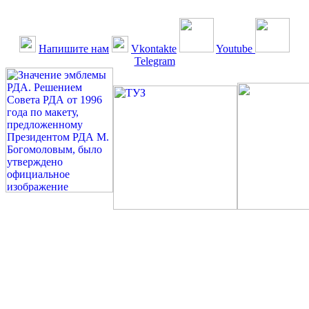
Напишите нам
Vkontakte
Youtube
Telegram
©: Российская Диабетическая Газета и Российская
Диабетическая Ассоциация, 1990 - 2026. Использование,
перепечатка, цитирование, комментирование любых материалов,
текстов возможны ТОЛЬКО ПО ПИСЬМЕННОМУ
РАЗРЕШЕНИЮ РЕДАКЦИИ
Миссия РДА — излечение человека с сахарным диабетом. ©:
Богомолов М.В., 1996.
Сахарный диабет — не образ жизни, а враг, которого нужно