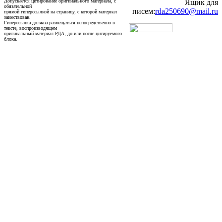
Допускается цитирование оригинального материала, с
Ящик для
обязательной
писем:
rda250690@mail.ru
прямой гиперссылкой на страницу, с которой материал
заимствован.
Гиперссылка должна размещаться непосредственно в
тексте, воспроизводящем
оригинальный материал РДА, до или после цитируемого
блока.