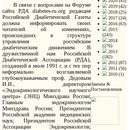
2020 (43)
В связи с вопросами на Форуме
2019 (42)
сайта РДА diabetes-ru.org редакция
2018 (25)
Российской Диабетической Газеты
2017 (24)
должна информировать своих
2016 (63)
читателей об изменениях,
2015
происшедших в структуре
(243)
2014
управления российским
(276)
диабетическим движением. В
2013
дружественной нам Российской
(182)
Диабетической Ассоциации (РДА),
2012 (87)
созданной в июле 1991 г. и с тех пор
2011 (56)
неформально возглавляемой
2010 (1)
глубокоуважаемым проф. Дедовым
И.И., директором
Законы &
Постановления
«Эндокринологического научного
центра» (ЭНЦ) Минздрава России;
Главным эндокринологом
Минздрава России; Президентом
Российской академии медицинских
наук; Президентом Российской
Ассоциации Эндокринологов;