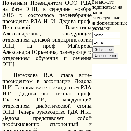
Вы можете
Почетным Президентом ООО РДА
подписаться на
на базе ЭНЦ, в середине ноября
наши
2015 г. состоялось переизбрание
еженедельные
президента РДА И. И. Дедова проф.
информационные
Петерковой Валентины
рассылки
Александровны, заведующей
отделением детской эндокринологии
ЭНЦ, на проф. Майорова
Александра Юрьевича, заведующего
отделением обучения и лечения
ЭНЦ.
Петеркова В.А. стала вице-
президентом в ассоциации Дедова
И.И. Вторым вице-президентом РДА
И.И. Дедова был избран проф.
Галстян Г.Р., заведующий
отделением диабетической стопы
ЭНЦ. Теперь руководство РДА И.И.
Дедова представляет собой
необыкновенно сплоченный и
продуктивный коллектив