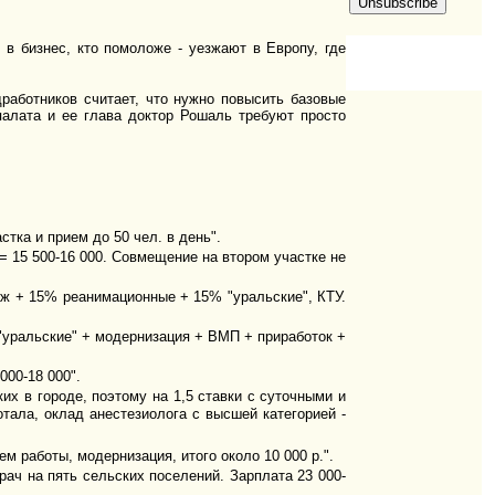
 в бизнес, кто помоложе - уезжают в Европу, где
работников считает, что нужно повысить базовые
палата и ее глава доктор Рошаль требуют просто
стка и прием до 50 чел. в день".
ж = 15 500-16 000. Совмещение на втором участке не
таж + 15% реанимационные + 15% "уральские", КТУ.
 "уральские" + модернизация + ВМП + приработок +
000-18 000".
их в городе, поэтому на 1,5 ставки с суточными и
тала, оклад анестезиолога с высшей категорией -
м работы, модернизация, итого около 10 000 р.".
рач на пять сельских поселений. Зарплата 23 000-