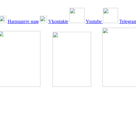
Напишите нам
Vkontakte
Youtube
Telegra
ская Ассоциация, 1990 - 2026. Использование, перепечатка, цитир
ТОЛЬКО ПО ПИСЬМЕННОМУ РАЗРЕШЕНИЮ РЕДАКЦИИ
РДА — излечение человека с сахарным диабетом. ©: Богомолов М.В
бет — не образ жизни, а враг, которого нужно победить. ©: Хорхе К
тилетка предотвращения «болезней цивилизации» путем популяриз