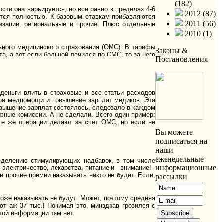
(182)
сти она варьируется, но все равно в пределах 4-6
2012 (87)
аются полностью. К базовым ставкам прибавляются
2011 (56)
ризации, региональные и прочие. Плюс отдельные
2010 (1)
ьного медицинского страхования (ОМС). В тарифы
Законы &
а, а вот если больной лечился по ОМС, то за него
Постановления
деньги влить в страховые и все статьи расходов
ртов медпомощи и повышение зарплат медиков. Эта
овышение зарплат состоялось, следовало в каждом
ные комиссии. А не сделали. Всего один пример:
те же операции делают за счет ОМС, но если не
Вы можете
подписаться на
наши
еженедельные
ределению стимулирующих надбавок, в том числе
информационные
электричество, лекарства, питание и - внимание! -
и прочие премии наказывать никто не будет. Если,
рассылки
тоже наказывать не будут. Может, поэтому средняя
т аж 37 тыс.! Понимая это, минздрав грозился с
той информации там нет.