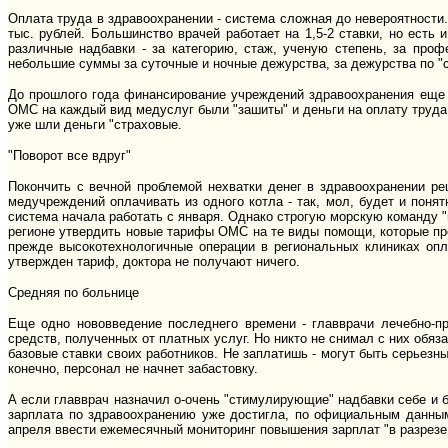
Оплата труда в здравоохранении - система сложная до невероятности. 
тыс. рублей. Большинство врачей работает на 1,5-2 ставки, но есть
различные надбавки - за категорию, стаж, ученую степень, за проф
небольшие суммы за суточные и ночные дежурства, за дежурства по "ск
До прошлого года финансирование учреждений здравоохранения еще д
ОМС на каждый вид медуслуг были "зашиты" и деньги на оплату труда.
уже шли деньги "страховые.
"Поворот все вдруг"
Покончить с вечной проблемой нехватки денег в здравоохранении р
медучреждений оплачивать из одного котла - так, мол, будет и поня
система начала работать с января. Однако строгую морскую команду 
регионе утвердить новые тарифы ОМС на те виды помощи, которые пр
прежде высокотехнологичные операции в региональных клиниках опл
утвержден тариф, доктора не получают ничего.
Средняя по больнице
Еще одно нововведение последнего времени - главврачи лечебно-
средств, полученных от платных услуг. Но никто не снимал с них обяза
базовые ставки своих работников. Не заплатишь - могут быть серьезн
конечно, персонал не начнет забастовку.
А если главврач назначил о-очень "стимулирующие" надбавки себе и б
зарплата по здравоохранению уже достигла, по официальным данным,
апреля ввести ежемесячный мониторинг повышения зарплат "в разрезе