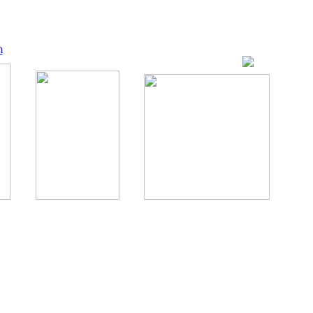
m
ование, комментирование любых материалов, текстов возможны
., 1996.
аналес, 1996.
ации здорового питания.