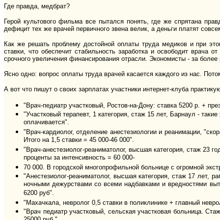
Где правда, медбрат?
Герой культового фильма все пытался понять, где же спрятана правд
дефицит тех же врачей первичного звена велик, а деньги платят совсе
Как же решать проблему достойной оплаты труда медиков и при это
ставки, что обеспечит стабильность заработка и освободит врача о
срочного увеличения финансирования отрасли. Экономисты - за более
Ясно одно: вопрос оплаты труда врачей касается каждого из нас. Потом
А вот что пишут о своих зарплатах участники интернет-клуба практику
"Врач-педиатр участковый, Ростов-на-Дону: ставка 5200 р. + през
"Участковый терапевт, 1 категория, стаж 15 лет, Барнаул - такие
оплачивается".
"Врач-кардиолог, отделение анестезиологии и реанимации, "ско
Итого на 1,5 ставки = 45 000-46 000".
"Врач-анестезиолог-реаниматолог, высшая категория, стаж 23 г
проценты за интенсивность = 60 000-
70 000. В городской многопрофильной больнице с огромной экстре
"Анестезиолог-реаниматолог, высшая категория, стаж 17 лет, р
ночными дежурствами со всеми надбавками и вредностями вытяг
6200 руб".
"Махачкала, невролог 0,5 ставки в поликлинике + главный невро
"Врач педиатр участковый, сельская участковая больница. Стаж
25000 руб.".