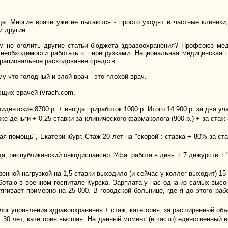
а. Многие врачи уже не пытаются - просто уходят в частные клиники,
м другие.
м не оголить другие статьи бюджета здравоохранения? Профсоюз мед
т необходимости работать с перегрузками. Национальная медицинская 
 рациональное расходование средств.
у что голодный и злой врач - это плохой врач.
ющих врачей iVrach.com.
идентские 8700 р. + иногда приработок 1000 р. Итого 14 900 р. за два уча
 же деньги + 0,25 ставки за клинического фармаколога (900 р.) + за ста
рая помощь", Екатеринбург. Стаж 20 лет на "скорой": ставка + 80% за с
ода, республиканский онкодиспансер, Уфа: работа в день + 7 дежурств +
нной нагрузкой на 1,5 ставки выходило (и сейчас у коллег выходит) 15 
аботаю в военном госпитале Курска. Зарплата у нас одна из самых высок
ивает примерно на 25 000. В городской больнице, где я до этого рабо
лог управления здравоохранения + стаж, категория, за расширенный объе
 30 лет, категория высшая. На данный момент (и часто) единственный в