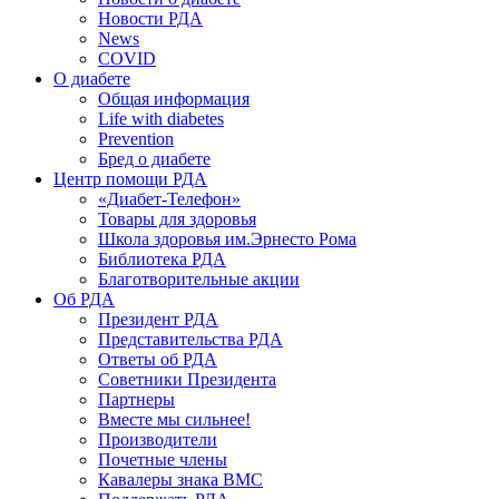
Новости РДА
News
COVID
О диабете
Общая информация
Life with diabetes
Prevention
Бред о диабете
Центр помощи РДА
«Диабет-Телефон»
Товары для здоровья
Школа здоровья им.Эрнесто Рома
Библиотека РДА
Благотворительные акции
Об РДА
Президент РДА
Представительства РДА
Ответы об РДА
Советники Президента
Партнеры
Вместе мы сильнее!
Производители
Почетные члены
Кавалеры знака ВМС