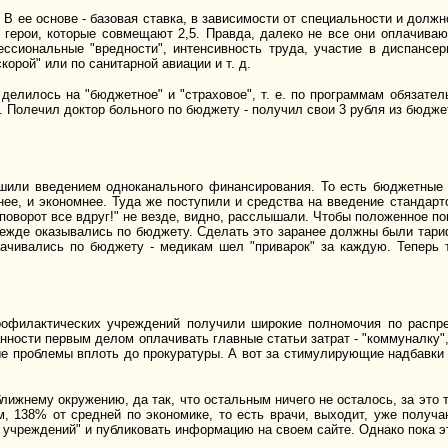
В ее основе - базовая ставка, в зависимости от специальности и должно
 и герои, которые совмещают 2,5. Правда, далеко не все они оплачив
ессиональные "вредности", интенсивность труда, участие в диспансе
орой" или по санитарной авиации и т. д.
елилось на "бюджетное" и "страховое", т. е. по программам обязател
 Полечил доктор больного по бюджету - получил свои 3 рубля из бюджет
ешили введением одноканального финансирования. То есть бюджетные 
тнее, и экономнее. Туда же поступили и средства на введение станда
"поворот все вдруг!" не везде, видно, расслышали. Чтобы положенное п
ежде оказывались по бюджету. Сделать это заранее должны были тариф
ачивались по бюджету - медикам шел "приварок" за каждую. Теперь 
профилактических учреждений получили широкие полномочия по расп
нности первым делом оплачивать главные статьи затрат - "коммуналку", 
ые проблемы вплоть до прокуратуры. А вот за стимулирующие надбавки 
лижнему окружению, да так, что остальным ничего не осталось, за это 
 138% от средней по экономике, то есть врачи, выходит, уже получаю
 учреждений" и публиковать информацию на своем сайте. Однако пока э