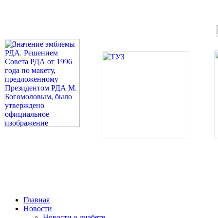
©: Российская Диабетическая Газета и Российская Диабетиче
Миссия 
Сахарный диа
2026 — 2030 в РДА — пя
Главная
Новости
Новости о диабете