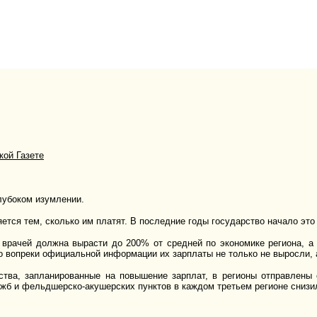
кой Газете
лубоком изумлении.
ется тем, сколько им платят. В последние годы государство начало это
а врачей должна вырасти до 200% от средней по экономике региона, а
о вопреки официальной информации их зарплаты не только не выросли, а
ства, запланированные на повышение зарплат, в регионы отправлены
жб и фельдшерско-акушерских пунктов в каждом третьем регионе снизил