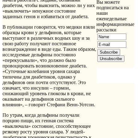
Вы можете
диабетом, чтобы выяснить, можно ли у них
подписаться на
«выключить» ненужное состояние
наши
заданных генов и избавиться от диабета.
еженедельные
информационные
В публикации говорится, что медики взяли
рассылки
образцы крови у дельфинов, которые
выступают в различных водных шоу и за
свою работу получают постоянное
вознаграждение в виде еды. Таким образом,
исследуемые дельфины постоянно
«перекусывали», что должно было
провоцировать возникновение диабета.
«Суточные колебания уровня сахара
типичны для диабетиков, однако у
дельфинов они почти отсутствуют. Это
означает, что инсулин – гормон,
снижающий уровень глюкозы в крови, не
оказывает на дельфинов сильного
влияния», – говорит Стефани Венн-Уотсон.
По утрам, когда дельфины получали
порцию пищи, их генная система
«выключала» состояние, способствующее
резкому росту уровня сахара. У людей-
диабетиков хроническая резистентность к