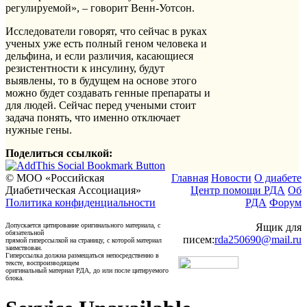
регулируемой», – говорит Венн-Уотсон.
Исследователи говорят, что сейчас в руках
ученых уже есть полный геном человека и
дельфина, и если различия, касающиеся
резистентности к инсулину, будут
выявлены, то в будущем на основе этого
можно будет создавать генные препараты и
для людей. Сейчас перед учеными стоит
задача понять, что именно отключает
нужные гены.
Поделиться ссылкой:
© МОО «Российская
Главная
Новости
О диабете
Диабетическая Ассоциация»
Центр помощи РДА
Об
Политика конфиденциальности
РДА
Форум
Допускается цитирование оригинального материала, с
Ящик для
обязательной
писем:
rda250690@mail.ru
прямой гиперссылкой на страницу, с которой материал
заимствован.
Гиперссылка должна размещаться непосредственно в
тексте, воспроизводящем
оригинальный материал РДА, до или после цитируемого
блока.