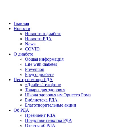
победить. ©: Хорхе Каналес, 1996.
2026 — 2030 в РДА — пятилетка предотвращения «болезней
цивилизации» путем популяризации здорового питания.
Главная
Новости
Новости о диабете
Новости РДА
News
COVID
О диабете
Общая информация
Life with diabetes
Prevention
Бред о диабете
Центр помощи РДА
«Диабет-Телефон»
Товары для здоровья
Школа здоровья им.Эрнесто Рома
Библиотека РДА
Благотворительные акции
Об РДА
Президент РДА
Представительства РДА
Ответы об РДА