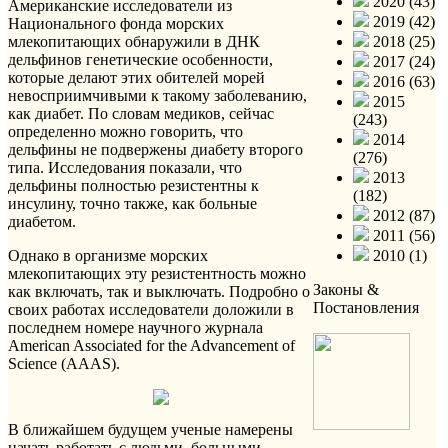
2020 (43)
Американские исследователи из
2019 (42)
Национального фонда морских
млекопитающих обнаружили в ДНК
2018 (25)
дельфинов генетические особенности,
2017 (24)
которые делают этих обителей морей
2016 (63)
невосприимчивыми к такому заболеванию,
2015
как диабет. По словам медиков, сейчас
(243)
определенно можно говорить, что
2014
дельфины не подвержены диабету второго
(276)
типа. Исследования показали, что
2013
дельфины полностью резистентны к
(182)
инсулину, точно также, как больные
2012 (87)
диабетом.
2011 (56)
Однако в организме морских
2010 (1)
млекопитающих эту резистентность можно
Законы &
как включать, так и выключать. Подробно о
Постановления
своих работах исследователи доложили в
последнем номере научного журнала
American Associated for the Advancement of
Science (AAAS).
В ближайшем будущем ученые намерены
начать работать с людьми, больными