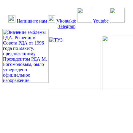
Напишите нам
Vkontakte
Youtube
Telegram
©: Российская Диабетическая Газета и Российская
Диабетическая Ассоциация, 1990 - 2026. Использование,
перепечатка, цитирование, комментирование любых материалов,
текстов возможны ТОЛЬКО ПО ПИСЬМЕННОМУ
РАЗРЕШЕНИЮ РЕДАКЦИИ
Миссия РДА — излечение человека с сахарным диабетом. ©:
Богомолов М.В., 1996.
Сахарный диабет — не образ жизни, а враг, которого нужно