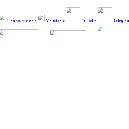
Напишите нам
Vkontakte
Youtube
Telegra
ская Ассоциация, 1990 - 2026. Использование, перепечатка, цитир
ТОЛЬКО ПО ПИСЬМЕННОМУ РАЗРЕШЕНИЮ РЕДАКЦИИ
РДА — излечение человека с сахарным диабетом. ©: Богомолов М.В
бет — не образ жизни, а враг, которого нужно победить. ©: Хорхе К
тилетка предотвращения «болезней цивилизации» путем популяриз