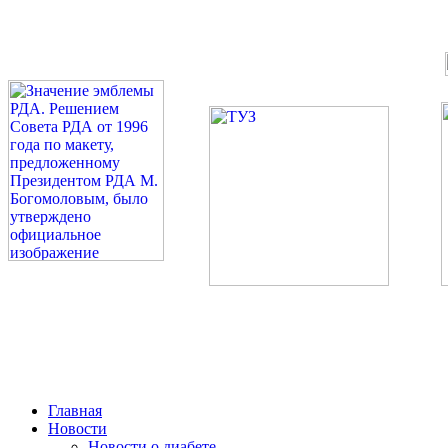
©: Российская Диабетическая Газета и Российская Диабетиче
Миссия 
Сахарный диа
2026 — 2030 в РДА — пя
Главная
Новости
Новости о диабете