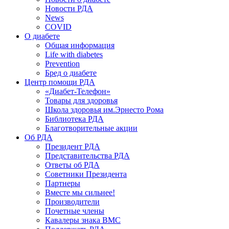
Новости РДА
News
COVID
О диабете
Общая информация
Life with diabetes
Prevention
Бред о диабете
Центр помощи РДА
«Диабет-Телефон»
Товары для здоровья
Школа здоровья им.Эрнесто Рома
Библиотека РДА
Благотворительные акции
Об РДА
Президент РДА
Представительства РДА
Ответы об РДА
Советники Президента
Партнеры
Вместе мы сильнее!
Производители
Почетные члены
Кавалеры знака ВМС