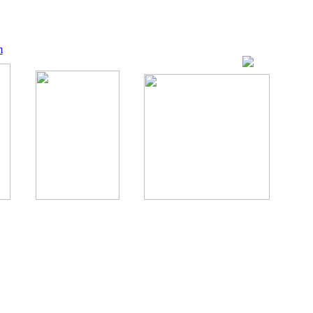
m
ование, комментирование любых материалов, текстов возможны
., 1996.
аналес, 1996.
ации здорового питания.