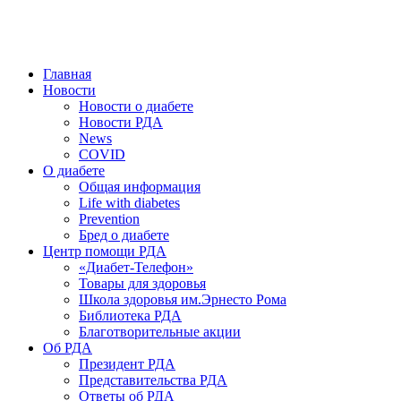
победить. ©: Хорхе Каналес, 1996.
2026 — 2030 в РДА — пятилетка предотвращения «болезней
цивилизации» путем популяризации здорового питания.
Главная
Новости
Новости о диабете
Новости РДА
News
COVID
О диабете
Общая информация
Life with diabetes
Prevention
Бред о диабете
Центр помощи РДА
«Диабет-Телефон»
Товары для здоровья
Школа здоровья им.Эрнесто Рома
Библиотека РДА
Благотворительные акции
Об РДА
Президент РДА
Представительства РДА
Ответы об РДА