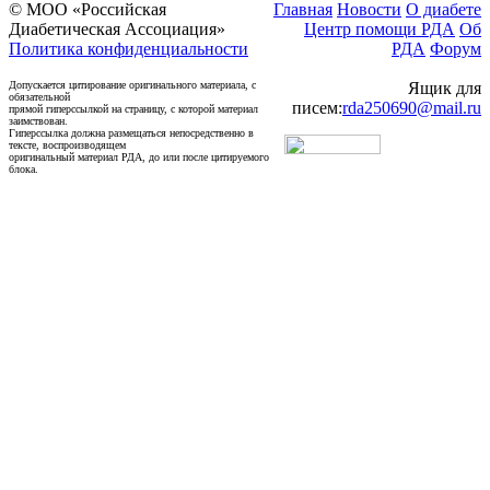
© МОО «Российская
Главная
Новости
О диабете
Диабетическая Ассоциация»
Центр помощи РДА
Об
Политика конфиденциальности
РДА
Форум
Допускается цитирование оригинального материала, с
Ящик для
обязательной
писем:
rda250690@mail.ru
прямой гиперссылкой на страницу, с которой материал
заимствован.
Гиперссылка должна размещаться непосредственно в
тексте, воспроизводящем
оригинальный материал РДА, до или после цитируемого
блока.