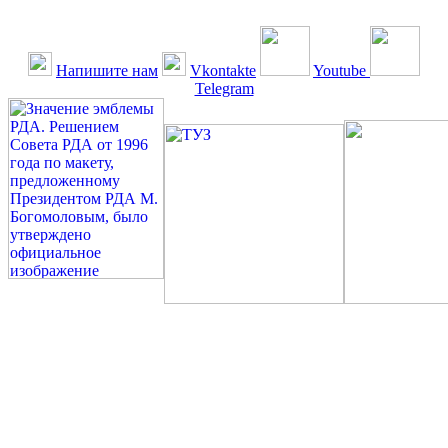
Напишите нам
Vkontakte
Youtube
Telegram
©: Российская Диабетическая Газета и Российская
Диабетическая Ассоциация, 1990 - 2026. Использование,
перепечатка, цитирование, комментирование любых материалов,
текстов возможны ТОЛЬКО ПО ПИСЬМЕННОМУ
РАЗРЕШЕНИЮ РЕДАКЦИИ
Миссия РДА — излечение человека с сахарным диабетом. ©:
Богомолов М.В., 1996.
Сахарный диабет — не образ жизни, а враг, которого нужно