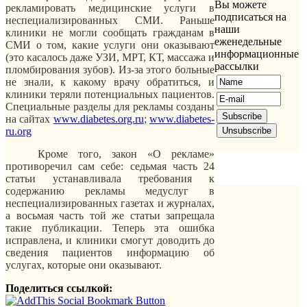
Вы можете
рекламировать медицинские услуги в
подписаться на
неспециализированных СМИ. Раньше
наши
клиники не могли сообщать гражданам в
еженедельные
СМИ о том, какие услуги они оказывают
информационные
(это касалось даже УЗИ, МРТ, КТ, массажа и
рассылки
пломбирования зубов). Из-за этого больные
не знали, к какому врачу обратиться, и
клиники теряли потенциальных пациентов.
Специальные разделы для рекламы созданы
на сайтах
www.diabetes.org.ru
;
www.diabetes-
ru.org
Кроме того, закон «О рекламе»
противоречил сам себе: седьмая часть 24
статьи устанавливала требования к
содержанию рекламы медуслуг в
неспециализированных газетах и журналах,
а восьмая часть той же статьи запрещала
такие публикации. Теперь эта ошибка
исправлена, и клиники смогут доводить до
сведения пациентов информацию об
услугах, которые они оказывают.
Поделиться ссылкой: