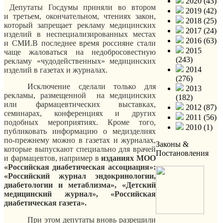
2020 (43)
Депутаты Госдумы приняли во втором
2019 (42)
и третьем, окончательном, чтениях закон,
2018 (25)
который запрещает рекламу медицинских
2017 (24)
изделий в неспециализированных местах
2016 (63)
и СМИ.В последнее время россияне стали
2015
чаще жаловаться на недобросовестную
(243)
рекламу «чудодейственных» медицинских
2014
изделий в газетах и журналах.
(276)
Исключение сделали только для
2013
рекламы, размещенной на медицинских
(182)
или фармацевтических выставках,
2012 (87)
семинарах, конференциях и других
2011 (56)
подобных мероприятиях. Кроме того,
2010 (1)
публиковать информацию о медизделиях
по-прежнему можно в газетах и журналах,
Законы &
которые выпускают специально для врачей
Постановления
и фармацевтов, например в
изданиях МОО
«Российская диабетическая ассоциация»:
«Российский журнал эндокринологии,
диабетологии и метаблизма», «Детский
медицинский журнал», «Российская
диабетическая газета».
При этом депутаты вновь разрешили