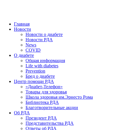
победить. ©: Хорхе Каналес, 1996.
2026 — 2030 в РДА — пятилетка предотвращения «болезней
цивилизации» путем популяризации здорового питания.
Главная
Новости
Новости о диабете
Новости РДА
News
COVID
О диабете
Общая информация
Life with diabetes
Prevention
Бред о диабете
Центр помощи РДА
«Диабет-Телефон»
Товары для здоровья
Школа здоровья им.Эрнесто Рома
Библиотека РДА
Благотворительные акции
Об РДА
Президент РДА
Представительства РДА
Ответы об РДА