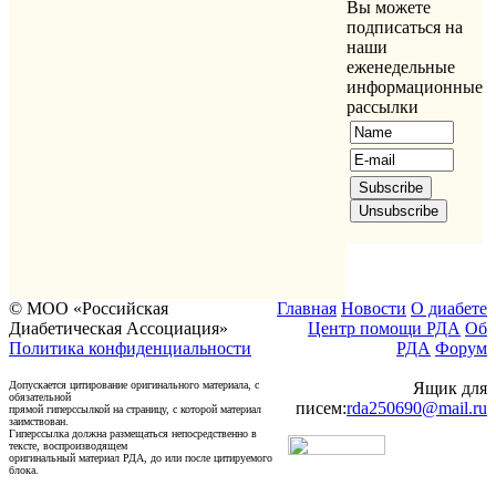
Вы можете
подписаться на
наши
еженедельные
информационные
рассылки
© МОО «Российская
Главная
Новости
О диабете
Диабетическая Ассоциация»
Центр помощи РДА
Об
Политика конфиденциальности
РДА
Форум
Допускается цитирование оригинального материала, с
Ящик для
обязательной
писем:
rda250690@mail.ru
прямой гиперссылкой на страницу, с которой материал
заимствован.
Гиперссылка должна размещаться непосредственно в
тексте, воспроизводящем
оригинальный материал РДА, до или после цитируемого
блока.