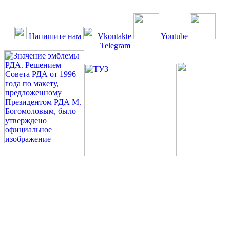
Напишите нам
Vkontakte
Youtube
Telegram
©: Российская Диабетическая Газета и Российская
Диабетическая Ассоциация, 1990 - 2026. Использование,
перепечатка, цитирование, комментирование любых материалов,
текстов возможны ТОЛЬКО ПО ПИСЬМЕННОМУ
РАЗРЕШЕНИЮ РЕДАКЦИИ
Миссия РДА — излечение человека с сахарным диабетом. ©:
Богомолов М.В., 1996.
Сахарный диабет — не образ жизни, а враг, которого нужно