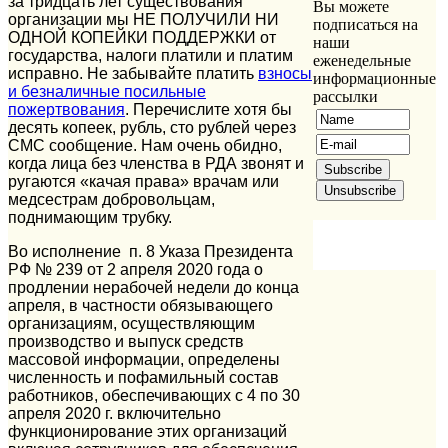
за тридцать лет существования
Вы можете
организации мы НЕ ПОЛУЧИЛИ НИ
подписаться на
ОДНОЙ КОПЕЙКИ ПОДДЕРЖКИ от
наши
государства, налоги платили и платим
еженедельные
исправно. Не забывайте платить
взносы
информационные
и безналичные посильные
рассылки
пожертвования
. Перечислите хотя бы
десять копеек, рубль, сто рублей через
СМС сообщение. Нам очень обидно,
когда лица без членства в РДА звонят и
ругаются «качая права» врачам или
медсестрам добровольцам,
поднимающим трубку.
Во исполнение п. 8 Указа Президента
РФ № 239 от 2 апреля 2020 года о
продлении нерабочей недели до конца
апреля, в частности обязывающего
организациям, осуществляющим
производство и выпуск средств
массовой информации, определены
численность и пофамильный состав
работников, обеспечивающих с 4 по 30
апреля 2020 г. включительно
функционирование этих организаций