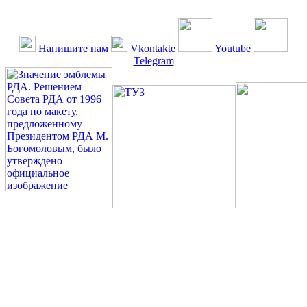
Напишите нам
Vkontakte
Youtube
Telegram
©: Российская Диабетическая Газета и Российская
Диабетическая Ассоциация, 1990 - 2026. Использование,
перепечатка, цитирование, комментирование любых материалов,
текстов возможны ТОЛЬКО ПО ПИСЬМЕННОМУ
РАЗРЕШЕНИЮ РЕДАКЦИИ
Миссия РДА — излечение человека с сахарным диабетом. ©:
Богомолов М.В., 1996.
Сахарный диабет — не образ жизни, а враг, которого нужно