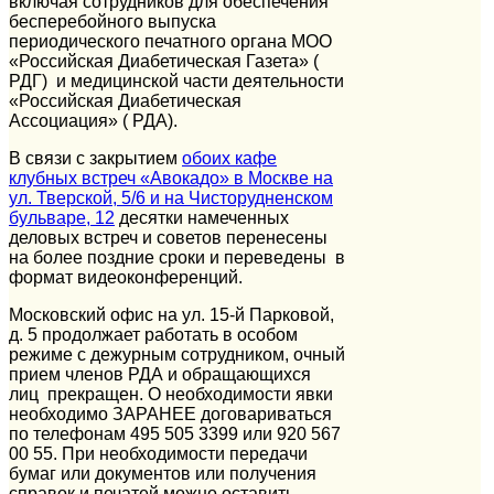
включая сотрудников для обеспечения
бесперебойного выпуска
периодического печатного органа МОО
«Российская Диабетическая Газета» (
РДГ) и медицинской части деятельности
«Российская Диабетическая
Ассоциация» ( РДА).
В связи с закрытием
обоих кафе
клубных встреч «Авокадо» в Москве на
ул. Тверской, 5/6 и на Чисторудненском
бульваре, 12
десятки намеченных
деловых встреч и советов перенесены
на более поздние сроки и переведены в
формат видеоконференций.
Московский офис на ул. 15-й Парковой,
д. 5 продолжает работать в особом
режиме с дежурным сотрудником, очный
прием членов РДА и обращающихся
лиц прекращен. О необходимости явки
необходимо ЗАРАНЕЕ договариваться
по телефонам 495 505 3399 или 920 567
00 55. При необходимости передачи
бумаг или документов или получения
справок и печатей можно оставить