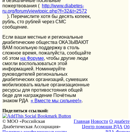
и безналичные посильные
пожертвования (
http://www.diabetes-
ru.org/forum/viewtopic.php?f=32&t=2572
). Перечислите хотя бы десять копеек,
рубль, сто рублей через СМС
сообщение.
Если ваши местные и региональные
диабетические общества ОКАЗЫВАЮТ
ВАМ посильную поддержку в столь
сложное время, пожалуйста, сообщайте
об этом
на Форуме
, чтобы другие люди
смогли воспользоваться этой
информацией. Номинируйте
руководителей региональных
диабетических организаций, сумевших
мобилизовать малые организационные
ресурсы для противостояния общей
беде для награждение Почётным
знаком РДА
«
Вместе мы сильнее!»
.
Поделиться ссылкой:
© МОО «Российская
Главная
Новости
О диабете
Диабетическая Ассоциация»
Центр помощи РДА
Об
Политика конфиденциальности
РДА
Форум