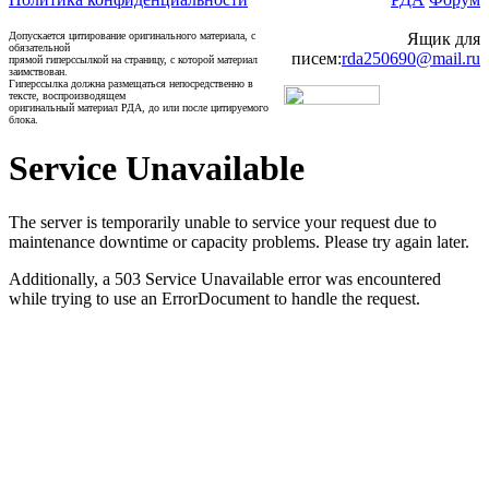
Допускается цитирование оригинального материала, с
Ящик для
обязательной
писем:
rda250690@mail.ru
прямой гиперссылкой на страницу, с которой материал
заимствован.
Гиперссылка должна размещаться непосредственно в
тексте, воспроизводящем
оригинальный материал РДА, до или после цитируемого
блока.
Service Unavailable
The server is temporarily unable to service your request due to
maintenance downtime or capacity problems. Please try again later.
Additionally, a 503 Service Unavailable error was encountered
while trying to use an ErrorDocument to handle the request.