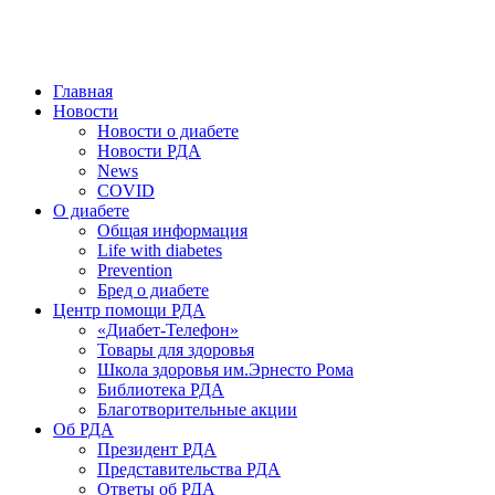
победить. ©: Хорхе Каналес, 1996.
2026 — 2030 в РДА — пятилетка предотвращения «болезней
цивилизации» путем популяризации здорового питания.
Главная
Новости
Новости о диабете
Новости РДА
News
COVID
О диабете
Общая информация
Life with diabetes
Prevention
Бред о диабете
Центр помощи РДА
«Диабет-Телефон»
Товары для здоровья
Школа здоровья им.Эрнесто Рома
Библиотека РДА
Благотворительные акции
Об РДА
Президент РДА
Представительства РДА
Ответы об РДА