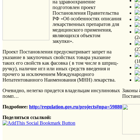
на здравоохранение
подготовлен проект
Постановления Правительства
РФ «Об особенностях ‎описания
лекарственных препаратов для
медицинского применения,
являющихся объектом
(2
закупки».
(2
Проект Постановления предусматривает запрет на
указание в закупочных свойствах товара указание
(1
таких его свойств как фасовка ( в том числе в шприц-
ручку), наличие игл или иных средств введения и
прочего за исключением Международного
Непатентованного Наименования (МНН) лекарства.
Очевидно, нелегко придется владельцам инсулиновых
Законы
помп…
Постан
Подробнее:
http://regulation.gov.ru/projects#npa=59880
Поделиться ссылкой: