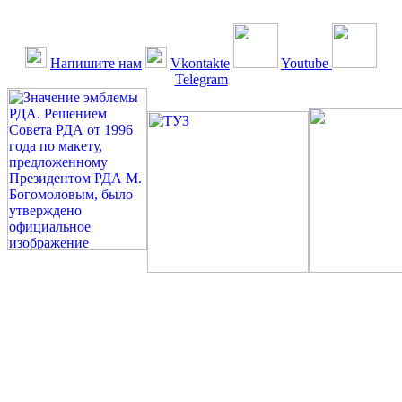
Напишите нам
Vkontakte
Youtube
Telegram
©: Российская Диабетическая Газета и Российская
Диабетическая Ассоциация, 1990 - 2026. Использование,
перепечатка, цитирование, комментирование любых материалов,
текстов возможны ТОЛЬКО ПО ПИСЬМЕННОМУ
РАЗРЕШЕНИЮ РЕДАКЦИИ
Миссия РДА — излечение человека с сахарным диабетом. ©:
Богомолов М.В., 1996.
Сахарный диабет — не образ жизни, а враг, которого нужно