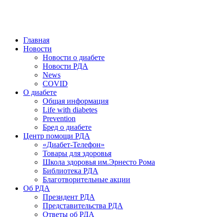
победить. ©: Хорхе Каналес, 1996.
2026 — 2030 в РДА — пятилетка предотвращения «болезней
цивилизации» путем популяризации здорового питания.
Главная
Новости
Новости о диабете
Новости РДА
News
COVID
О диабете
Общая информация
Life with diabetes
Prevention
Бред о диабете
Центр помощи РДА
«Диабет-Телефон»
Товары для здоровья
Школа здоровья им.Эрнесто Рома
Библиотека РДА
Благотворительные акции
Об РДА
Президент РДА
Представительства РДА
Ответы об РДА