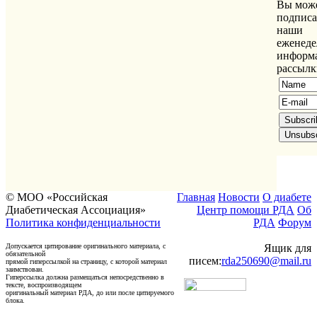
Вы мож
подписа
наши
еженед
информ
рассылк
© МОО «Российская
Главная
Новости
О диабете
Диабетическая Ассоциация»
Центр помощи РДА
Об
Политика конфиденциальности
РДА
Форум
Допускается цитирование оригинального материала, с
Ящик для
обязательной
писем:
rda250690@mail.ru
прямой гиперссылкой на страницу, с которой материал
заимствован.
Гиперссылка должна размещаться непосредственно в
тексте, воспроизводящем
оригинальный материал РДА, до или после цитируемого
блока.