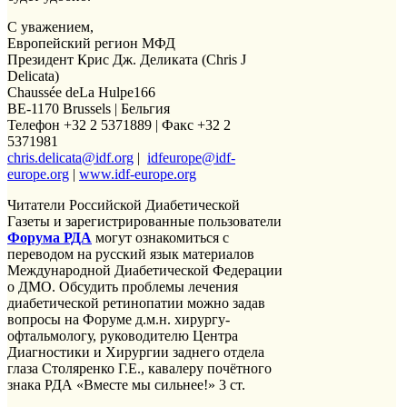
С уважением,
Европейский регион МФД
Президент Крис Дж. Деликата (Chris J
Delicata)
Chaussée deLa Hulpe166
BE-1170 Brussels | Бельгия
Телефон +32 2 5371889 | Факс +32 2
5371981
chris.delicata@idf.org
|
idfeurope@idf-
europe.org
|
www.idf-europe.org
Читатели Российской Диабетической
Газеты и зарегистрированные пользователи
Форума РДА
могут ознакомиться с
переводом на русский язык материалов
Международной Диабетической Федерации
о ДМО. Обсудить проблемы лечения
диабетической ретинопатии можно задав
вопросы на Форуме д.м.н. хирургу-
офтальмологу, руководителю Центра
Диагностики и Хирургии заднего отдела
глаза Столяренко Г.Е., кавалеру почётного
знака РДА «Вместе мы сильнее!» 3 ст.