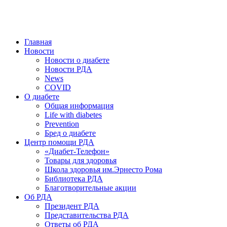
победить. ©: Хорхе Каналес, 1996.
2026 — 2030 в РДА — пятилетка предотвращения «болезней
цивилизации» путем популяризации здорового питания.
Главная
Новости
Новости о диабете
Новости РДА
News
COVID
О диабете
Общая информация
Life with diabetes
Prevention
Бред о диабете
Центр помощи РДА
«Диабет-Телефон»
Товары для здоровья
Школа здоровья им.Эрнесто Рома
Библиотека РДА
Благотворительные акции
Об РДА
Президент РДА
Представительства РДА
Ответы об РДА