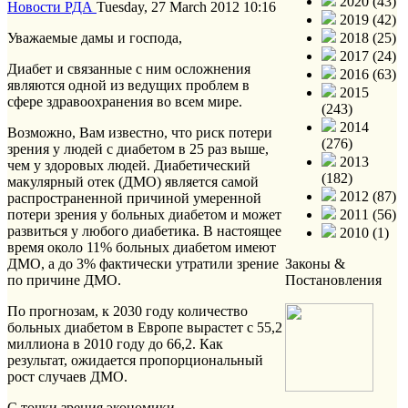
2020 (43)
Новости РДА
Tuesday, 27 March 2012 10:16
2019 (42)
Уважаемые дамы и господа,
2018 (25)
2017 (24)
Диабет и связанные с ним осложнения
2016 (63)
являются одной из ведущих проблем в
2015
сфере здравоохранения во всем мире.
(243)
2014
Возможно, Вам известно, что риск потери
(276)
зрения у людей с диабетом в 25 раз выше,
2013
чем у здоровых людей. Диабетический
(182)
макулярный отек (ДМО) является самой
2012 (87)
распространенной причиной умеренной
потери зрения у больных диабетом и может
2011 (56)
развиться у любого диабетика. В настоящее
2010 (1)
время около 11% больных диабетом имеют
ДМО, а до 3% фактически утратили зрение
Законы &
по причине ДМО.
Постановления
По прогнозам, к 2030 году количество
больных диабетом в Европе вырастет с 55,2
миллиона в 2010 году до 66,2. Как
результат, ожидается пропорциональный
рост случаев ДМО.
С точки зрения экономики