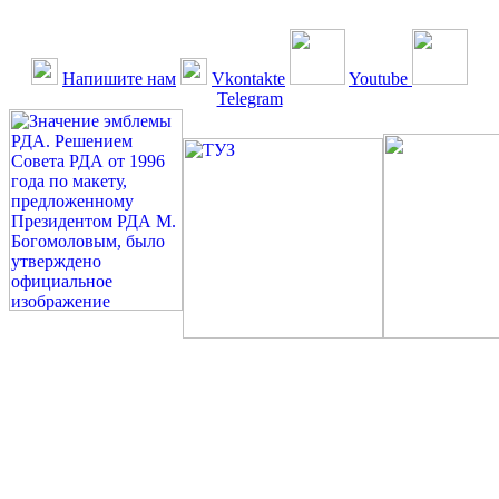
Напишите нам
Vkontakte
Youtube
Telegram
©: Российская Диабетическая Газета и Российская
Диабетическая Ассоциация, 1990 - 2026. Использование,
перепечатка, цитирование, комментирование любых материалов,
текстов возможны ТОЛЬКО ПО ПИСЬМЕННОМУ
РАЗРЕШЕНИЮ РЕДАКЦИИ
Миссия РДА — излечение человека с сахарным диабетом. ©:
Богомолов М.В., 1996.
Сахарный диабет — не образ жизни, а враг, которого нужно