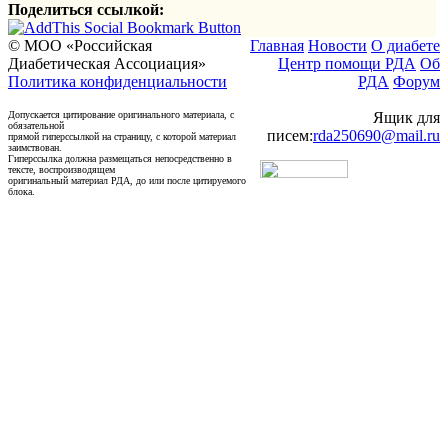
Поделиться ссылкой:
© МОО «Российская
Главная
Новости
О диабете
Диабетическая Ассоциация»
Центр помощи РДА
Об
Политика конфиденциальности
РДА
Форум
Допускается цитирование оригинального материала, с
Ящик для
обязательной
писем:
rda250690@mail.ru
прямой гиперссылкой на страницу, с которой материал
заимствован.
Гиперссылка должна размещаться непосредственно в
тексте, воспроизводящем
оригинальный материал РДА, до или после цитируемого
блока.