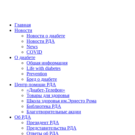
победить. ©: Хорхе Каналес, 1996.
2026 — 2030 в РДА — пятилетка предотвращения «болезней
цивилизации» путем популяризации здорового питания.
Главная
Новости
Новости о диабете
Новости РДА
News
COVID
О диабете
Общая информация
Life with diabetes
Prevention
Бред о диабете
Центр помощи РДА
«Диабет-Телефон»
Товары для здоровья
Школа здоровья им.Эрнесто Рома
Библиотека РДА
Благотворительные акции
Об РДА
Президент РДА
Представительства РДА
Ответы об РДА