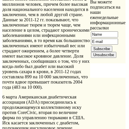
Вы можете
миллионов человек, причем более высокая
подписаться на
доля национального населения находится в
наши
заключении, чем в любой другой стране.
еженедельные
Данные за 2011-12 гг. показывают, что
информационные
заключенные тюрем и тюрем чаще, чем
рассылки
население в целом, страдают хроническими
заболеваниями или инфекционными
заболеваниями, в то время как большинство
заключенных имеют избыточный вес или
страдают ожирением, а более четверти
имеют высокое кровяное давление. Доля
заключенных, сообщивших о том, что у них
когда-либо был диабет или высокий
уровень сахара в крови, в 2011-12 годах
составляла 899 на 10 000 заключенных, что
почти вдвое превышает показатель 2004
года (483 на 10 000).
6 марта Американская диабетическая
ассоциация (ADA) присоединилась к
продолжающемуся коллективному иску
против CoreCivic, вторая по величине
фирма по управлению тюрьмами в США.
Иск касается заключенных с диабетом,
получающим инсулиновое лечение,