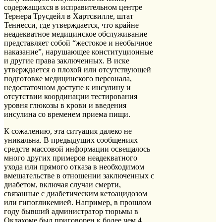
содержащихся в исправительном центре
Тернера Трусдейл в Хартсвилле, штат
Теннесси, где утверждается, что крайне
неадекватное медицинское обслуживание
представляет собой “жестокое и необычное
наказание”, нарушающее конституционные
и другие права заключенных. В иске
утверждается о плохой или отсутствующей
подготовке медицинского персонала,
недостаточном доступе к инсулину и
отсутствии координации тестирования
уровня глюкозы в крови и введения
инсулина со временем приема пищи.
К сожалению, эта ситуация далеко не
уникальна. В предыдущих сообщениях
средств массовой информации освещалось
много других примеров неадекватного
ухода или прямого отказа в необходимом
вмешательстве в отношении заключенных с
диабетом, включая случаи смерти,
связанные с диабетическим кетоацидозом
или гипогликемией. Например, в прошлом
году бывший администратор тюрьмы в
Оклахоме был приговорен к более чем 4