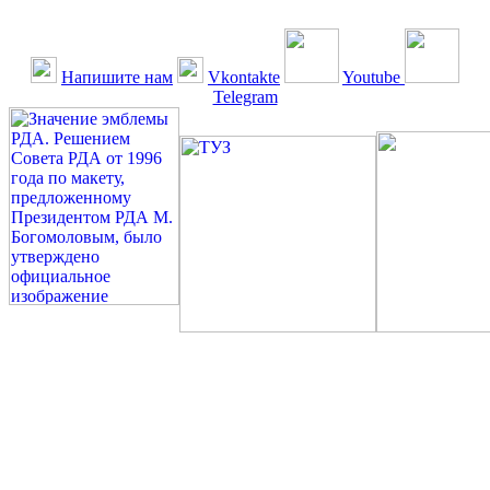
Напишите нам
Vkontakte
Youtube
Telegram
©: Российская Диабетическая Газета и Российская
Диабетическая Ассоциация, 1990 - 2026. Использование,
перепечатка, цитирование, комментирование любых материалов,
текстов возможны ТОЛЬКО ПО ПИСЬМЕННОМУ
РАЗРЕШЕНИЮ РЕДАКЦИИ
Миссия РДА — излечение человека с сахарным диабетом. ©:
Богомолов М.В., 1996.
Сахарный диабет — не образ жизни, а враг, которого нужно