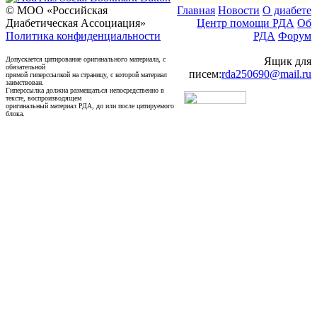
© МОО «Российская
Главная
Новости
О диабете
Диабетическая Ассоциация»
Центр помощи РДА
Об
Политика конфиденциальности
РДА
Форум
Допускается цитирование оригинального материала, с
Ящик для
обязательной
писем:
rda250690@mail.ru
прямой гиперссылкой на страницу, с которой материал
заимствован.
Гиперссылка должна размещаться непосредственно в
тексте, воспроизводящем
оригинальный материал РДА, до или после цитируемого
блока.