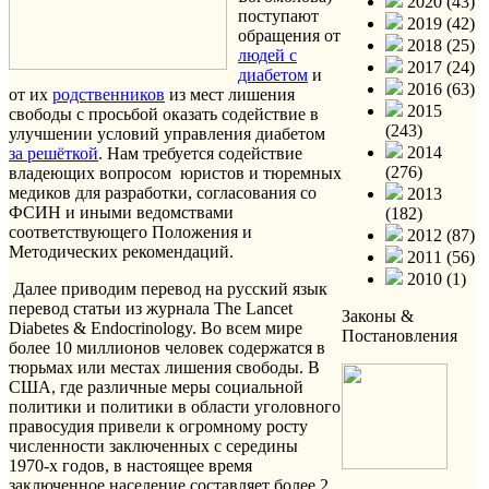
2020 (43)
поступают
2019 (42)
обращения от
2018 (25)
людей с
2017 (24)
диабетом
и
2016 (63)
от их
родственников
из мест лишения
2015
свободы с просьбой оказать содействие в
(243)
улучшении условий управления диабетом
2014
за решёткой
. Нам требуется содействие
(276)
владеющих вопросом юристов и тюремных
медиков для разработки, согласования со
2013
ФСИН и иными ведомствами
(182)
соответствующего Положения и
2012 (87)
Методических рекомендаций.
2011 (56)
2010 (1)
Далее приводим перевод на русский язык
перевод статьи из журнала The Lancet
Законы &
Diabetes & Endocrinology. Во всем мире
Постановления
более 10 миллионов человек содержатся в
тюрьмах или местах лишения свободы. В
США, где различные меры социальной
политики и политики в области уголовного
правосудия привели к огромному росту
численности заключенных с середины
1970-х годов, в настоящее время
заключенное население составляет более 2